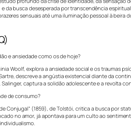
estudo profundo da crise de identidade, da sensação de
o) e da busca desesperada por transcendência espiritual
os prazeres sensuais até uma iluminação pessoal à beira
Q)
lidão e ansiedade como os de hoje?
rginia Woolf, explora a ansiedade social e os traumas p
Sartre, descreve a angústia existencial diante da conti
alinger, captura a solidão adolescente e a revolta cont
edade de consumo?
de Conjugal” (1859), de Tolstói, critica a busca por st
cado no amor, já apontava para um culto ao sentimento
individualismo.