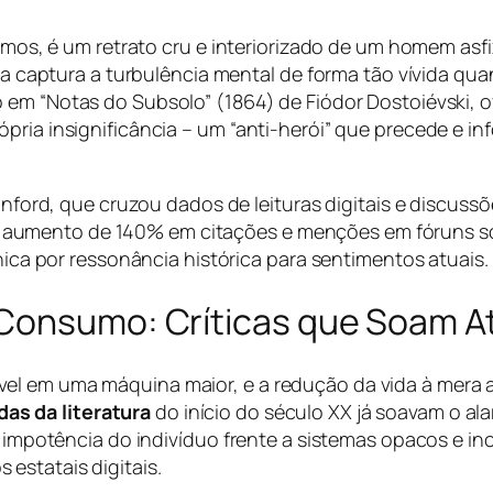
Ramos, é um retrato cru e interiorizado de um homem asfi
ncia captura a turbulência mental de forma tão vívida 
 em “Notas do Subsolo” (1864) de Fiódor Dostoiévski
ópria insignificância – um “anti-herói” que precede e 
ford, que cruzou dados de leituras digitais e discuss
m aumento de 140% em citações e menções em fóruns sob
ca por ressonância histórica para sentimentos atuais.
Consumo: Críticas que Soam A
l em uma máquina maior, e a redução da vida à mera aqu
as da literatura
do início do século XX já soavam o ala
da impotência do indivíduo frente a sistemas opacos e i
estatais digitais.