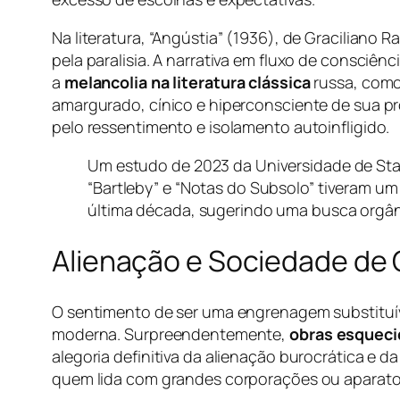
Na literatura, “Angústia” (1936), de Graciliano 
pela paralisia. A narrativa em fluxo de consciê
a
melancolia na literatura clássica
russa, como
amargurado, cínico e hiperconsciente de sua pr
pelo ressentimento e isolamento autoinfligido.
Um estudo de 2023 da Universidade de Stan
“Bartleby” e “Notas do Subsolo” tiveram u
última década, sugerindo uma busca orgâni
Alienação e Sociedade de 
O sentimento de ser uma engrenagem substituíve
moderna. Surpreendentemente,
obras esquecid
alegoria definitiva da alienação burocrática e 
quem lida com grandes corporações ou aparatos 