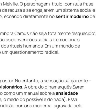
 Melville. O personagem-título, com sua frase
e da recusa a se engajar em um sistema social e
ção, ecoando diretamente no
sentir moderno
de
Embora Camus não seja totalmente “esquecido”,
ção às convenções sociais e emocionais
o dos rituais humanos. Em um mundo de
o um questionamento radical.
ostor. No entanto, a sensação subjacente –
visionários
. A obra do dinamarquês Søren
lido como um manual sobre a
ansiedade
de, o medo do possível e do nada). Essa
condição humana moderna, agravada pelo