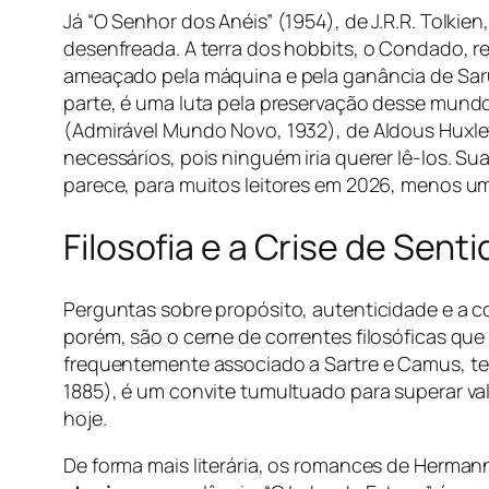
Já “O Senhor dos Anéis” (1954), de J.R.R. Tolki
desenfreada. A terra dos hobbits, o Condado, 
ameaçado pela máquina e pela ganância de Saruma
parte, é uma luta pela preservação desse mundo
(Admirável Mundo Novo, 1932), de Aldous Huxley
necessários, pois ninguém iria querer lê-los. 
parece, para muitos leitores em 2026, menos um
Filosofia e a Crise de Sent
Perguntas sobre propósito, autenticidade e a 
porém, são o cerne de correntes filosóficas q
frequentemente associado a Sartre e Camus, tem
1885), é um convite tumultuado para superar va
hoje.
De forma mais literária, os romances de Herman