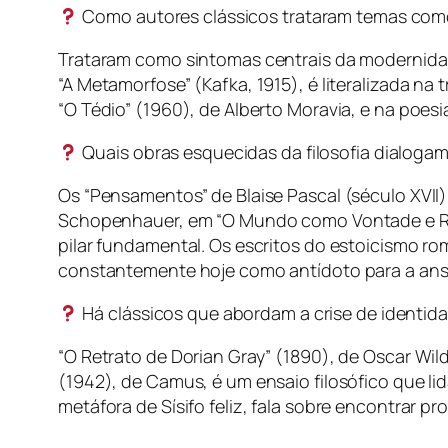
Como autores clássicos trataram temas como 
Trataram como sintomas centrais da modernidad
“A Metamorfose” (Kafka, 1915), é literalizada na
“O Tédio” (1960), de Alberto Moravia, e na poe
Quais obras esquecidas da filosofia dialoga
Os “Pensamentos” de Blaise Pascal (século XVII) j
Schopenhauer, em “O Mundo como Vontade e Rep
pilar fundamental. Os escritos do estoicismo r
constantemente hoje como antídoto para a ans
Há clássicos que abordam a crise de identidad
“O Retrato de Dorian Gray” (1890), de Oscar Wild
(1942), de Camus, é um ensaio filosófico que li
metáfora de Sísifo feliz, fala sobre encontrar pr