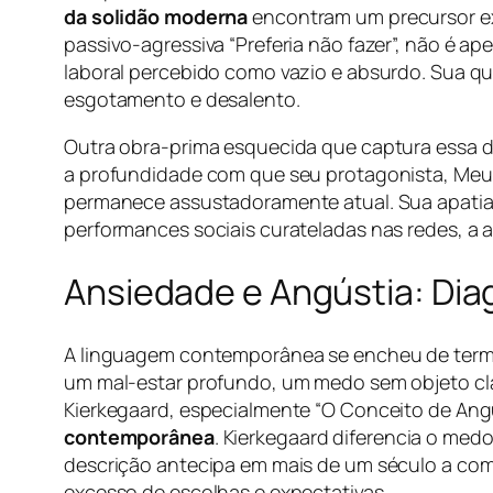
da solidão moderna
encontram um precursor ext
passivo-agressiva “Preferia não fazer”, não é a
laboral percebido como vazio e absurdo. Sua q
esgotamento e desalento.
Outra obra-prima esquecida que captura essa d
a profundidade com que seu protagonista, Meurs
permanece assustadoramente atual. Sua apatia
performances sociais curateladas nas redes, a
Ansiedade e Angústia: Dia
A linguagem contemporânea se encheu de termo
um mal-estar profundo, um medo sem objeto cl
Kierkegaard, especialmente “O Conceito de Angú
contemporânea
. Kierkegaard diferencia o medo
descrição antecipa em mais de um século a co
excesso de escolhas e expectativas.