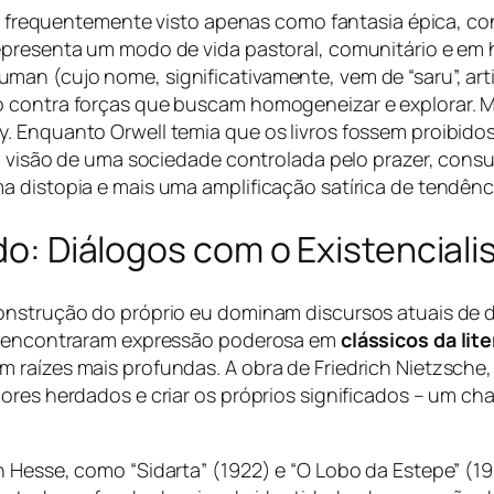
en, frequentemente visto apenas como fantasia épica, co
representa um modo de vida pastoral, comunitário e em
n (cujo nome, significativamente, vem de “saru”, artif
 contra forças que buscam homogeneizar e explorar. Ma
. Enquanto Orwell temia que os livros fossem proibido
Sua visão de uma sociedade controlada pelo prazer, co
a distopia e mais uma amplificação satírica de tendênc
ido: Diálogos com o Existencial
construção do próprio eu dominam discursos atuais de 
ue encontraram expressão poderosa em
clássicos da li
 raízes mais profundas. A obra de Friedrich Nietzsche,
lores herdados e criar os próprios significados – um c
n Hesse, como “Sidarta” (1922) e “O Lobo da Estepe” (1