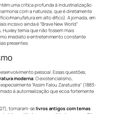
ntém uma crítica profunda à industrialização
 harmonia com a natureza, que é diretamente
ício/manufatura em alto élfico). A jornada, em
is incisivo ainda é “Brave New World”
s, Huxley temia que não fossem mais
nsumo imediato e entretenimento constante
ias presentes.
ismo
desenvolvimento pessoal. Essas questões,
teratura moderna
. O existencialismo,
 especialmente “Assim Falou Zaratustra” (1883-
hamado à autorrealização que ecoa fortemente
927), tornaram-se
livros antigos com temas