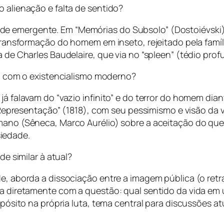
alienação e falta de sentido?
e emergente. Em “Memórias do Subsolo” (Dostoiévski), 
 transformação do homem em inseto, rejeitado pela famíl
sia de Charles Baudelaire, que via no “spleen” (tédio 
m com o existencialismo moderno?
á falavam do “vazio infinito” e do terror do homem diant
resentação” (1818), com seu pessimismo e visão da v
omano (Sêneca, Marco Aurélio) sobre a aceitação do qu
iedade.
e similar à atual?
e, aborda a dissociação entre a imagem pública (o retrat
da diretamente com a questão: qual sentido da vida em 
opósito na própria luta, tema central para discussões atu