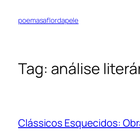
Pular
para
poemasaflordapele
o
conteúdo
Tag:
análise literá
Clássicos Esquecidos: Obr