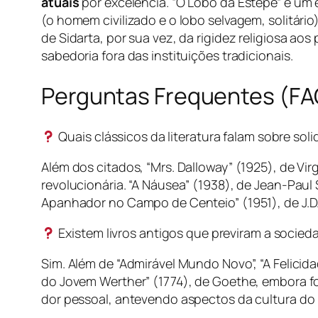
atuais
por excelência. “O Lobo da Estepe” é um 
(o homem civilizado e o lobo selvagem, solitári
de Sidarta, por sua vez, da rigidez religiosa a
sabedoria fora das instituições tradicionais.
Perguntas Frequentes (FA
Quais clássicos da literatura falam sobre so
Além dos citados, “Mrs. Dalloway” (1925), de Vi
revolucionária. “A Náusea” (1938), de Jean-Paul 
Apanhador no Campo de Centeio” (1951), de J.D. S
Existem livros antigos que previram a soci
Sim. Além de “Admirável Mundo Novo”, “A Felicida
do Jovem Werther” (1774), de Goethe, embora fo
dor pessoal, antevendo aspectos da cultura do 