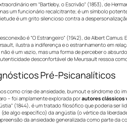
raordinário em “Bartleby, o Escrivão” (1853), de Herman
penas um funcionário recalcitrante; é um símbolo potent
uietude é um grito silencioso contra a despersonaliza
esconexão é “O Estrangeiro” (1942), de Albert Camus. 
ault, ilustra a indiferença e o estranhamento em rela
 não é um vazio, mas uma forma de perceber o absurd
 autenticidade desconfortável de Meursault ressoa com
gnósticos Pré-Psicanalíticos
s como crise de ansiedade, burnout e síndrome do imp
aro – foi amplamente explorada por
autores clássicos 
stia” (1844), é um tratado filosófico que poderia ser 
 (de algo específico) da angústia (o vértice da liberda
mpreensão da ansiedade generalizada como parte da 