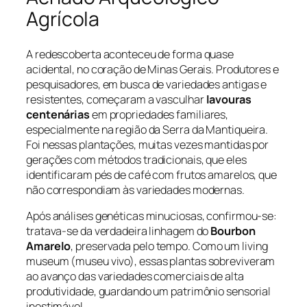
Agrícola
A redescoberta aconteceu de forma quase
acidental, no coração de Minas Gerais. Produtores e
pesquisadores, em busca de variedades antigas e
resistentes, começaram a vasculhar
lavouras
centenárias
em propriedades familiares,
especialmente na região da Serra da Mantiqueira.
Foi nessas plantações, muitas vezes mantidas por
gerações com métodos tradicionais, que eles
identificaram pés de café com frutos amarelos, que
não correspondiam às variedades modernas.
Após análises genéticas minuciosas, confirmou-se:
tratava-se da verdadeira linhagem do
Bourbon
Amarelo
, preservada pelo tempo. Como um
living
museum
(museu vivo), essas plantas sobreviveram
ao avanço das variedades comerciais de alta
produtividade, guardando um patrimônio sensorial
inestimável.