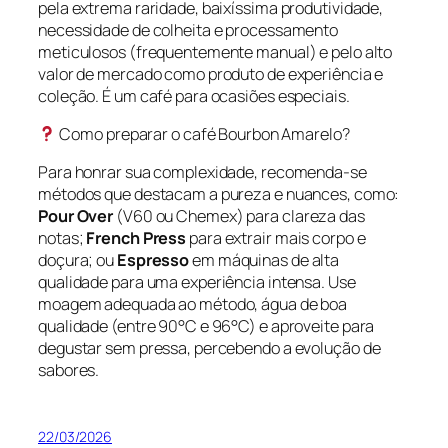
pela extrema raridade, baixíssima produtividade,
necessidade de colheita e processamento
meticulosos (frequentemente manual) e pelo alto
valor de mercado como produto de experiência e
coleção. É um café para ocasiões especiais.
Como preparar o café Bourbon Amarelo?
Para honrar sua complexidade, recomenda-se
métodos que destacam a pureza e nuances, como:
Pour Over
(V60 ou Chemex) para clareza das
notas;
French Press
para extrair mais corpo e
doçura; ou
Espresso
em máquinas de alta
qualidade para uma experiência intensa. Use
moagem adequada ao método, água de boa
qualidade (entre 90°C e 96°C) e aproveite para
degustar sem pressa, percebendo a evolução de
sabores.
22/03/2026