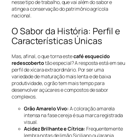
nesse tipo de trabalho, que vai além do sabor e
atinge a conservação do patrimônio agrícola
nacional.
O Sabor da História: Perfil e
Características Únicas
Mas, afinal, o que torna este
café esquecido
redescoberto
tão especial? A resposta está em seu
perfil de xícara extraordinário. Por ser uma
variedade de maturação mais lenta e de baixa
produtividade, o grão tem mais tempo para
desenvolver açúcares e compostos de sabor
complexos.
Grão Amarelo Vivo:
A coloração amarela
intensa na fase cereja é sua marca registrada
visual.
Acidez Brilhante e Cítrica:
Frequentemente
lembra notas de limão Siciliano ou laranja