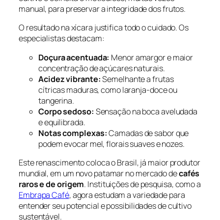
manual, para preservar a integridade dos frutos.
O resultado na xícara justifica todo o cuidado. Os
especialistas destacam:
Doçura acentuada:
Menor amargor e maior
concentração de açúcares naturais.
Acidez vibrante:
Semelhante a frutas
cítricas maduras, como laranja-doce ou
tangerina.
Corpo sedoso:
Sensação na boca aveludada
e equilibrada.
Notas complexas:
Camadas de sabor que
podem evocar mel, florais suaves e nozes.
Este renascimento coloca o Brasil, já maior produtor
mundial, em um novo patamar no mercado de
cafés
raros e de origem
. Instituições de pesquisa, como a
Embrapa Café
, agora estudam a variedade para
entender seu potencial e possibilidades de cultivo
sustentável.