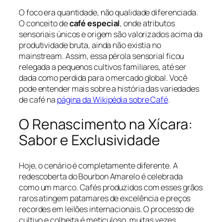
O foco era quantidade, não qualidade diferenciada.
O conceito de
café especial
, onde atributos
sensoriais únicos e origem são valorizados acima da
produtividade bruta, ainda não existia no
mainstream. Assim, essa pérola sensorial ficou
relegada a pequenos cultivos familiares, até ser
dada como perdida para o mercado global. Você
pode entender mais sobre a história das variedades
de café na
página da Wikipédia sobre Café
.
O Renascimento na Xícara:
Sabor e Exclusividade
Hoje, o cenário é completamente diferente. A
redescoberta do Bourbon Amarelo é celebrada
como um marco. Cafés produzidos com esses grãos
raros atingem patamares de excelência e preços
recordes em leilões internacionais. O processo de
cultivo e colheita é meticuloso, muitas vezes