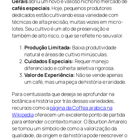
Gerais
abriu um novo e valioso nicho no mercado de
cafés especiais
. Hoje, pequenos produtores
dedicados estão cultivando essa variedade com
técnicas de alta precisão, muitas vezes em micro-
lotes. Seu cultivo é um ato de preservação e
também de alto risco, o que se reflete no seu valor.
Produção Limitada:
Baixa produtividade
natural e áreas de cultivo minúsculas.
Cuidados Especiais:
Requer manejo
diferenciado e colheita seletiva rigorosa.
Valor de Experiência:
Não se vende apenas
um café, mas uma peça de história e raridade.
Para o entusiasta que deseja se aprofundar na
botânica e história por trás dessas variedades,
recursos como a
página da Coffea arabica na
Wikipedia
oferecem um excelente ponto de partida
para entender o contexto maior. O Bourbon Amarelo
se tornou um símbolo de como a valorização da
qualidade, da origem e da história pode reescrever o