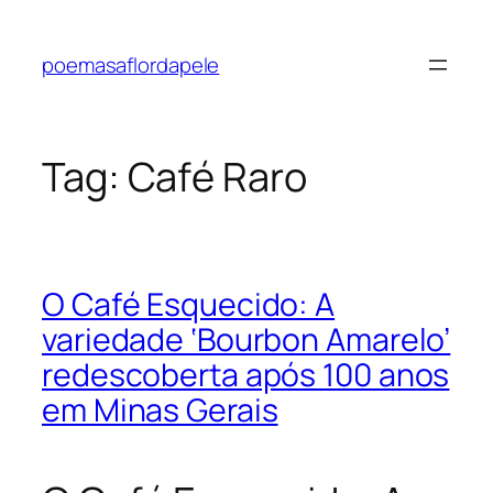
Pular
para
poemasaflordapele
o
conteúdo
Tag:
Café Raro
O Café Esquecido: A
variedade ‘Bourbon Amarelo’
redescoberta após 100 anos
em Minas Gerais