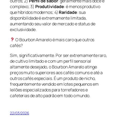
outros; 2)
Perfil de sabor
: geralmente mais doce e
complexo; 3)
Produtividade
: é menos produtivo
que híbridos modernos; 4)
Raridade
: sua
disponibilidade é extremamente limitada,
aumentando seu valor de mercado e status de
exclusividade.
O Bourbon Amarelo é mais caro que outros
cafés?
Sim, significativamente. Por ser extremamente raro,
de cultivo limitado e com um perfil sensorial
altamente desejado, o Bourbon Amarelo atinge
preços muito superiores aos cafés comuns e até a
outros cafés especiais. É um produto de nicho,
frequentemente vendido em lotes pequenos em
leilões especializados para torrefadores e
cafeterias de alto padrão em todo o mundo.
22/03/2026