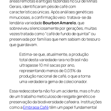
áreas remotas e antigas fazendas no Sul de Minas
Gerais, identificaram pés de café com
características únicas. Após análises genéticas
minuciosas, a confirmação veio: tratava-se da
lendária variedade
Bourbon Amarelo
, que
sobreviveu silenciosamente por gerações, muitas
vezes tratada como “café de fundo de quintal” ou
preservada por famílias que nem sabiam do tesouro
que guardavam.
Estima-se que, atualmente, a produção
total desta variedade rara no Brasil não
ultrapasse 10 mil sacas por ano,
representando menos de 0,03% da
produção nacional de café, o que a torna
uma verdadeira gema de colecionador.
Essa redescoberta não foi um acidente, mas o fruto
de um trabalho meticuloso de resgate genético e
preservação da biodiversidade cafeeira. Instituições
como a
Embrapa Café
têm um papel fundamental