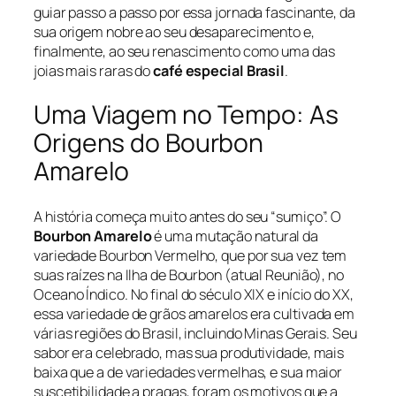
guiar passo a passo por essa jornada fascinante, da
sua origem nobre ao seu desaparecimento e,
finalmente, ao seu renascimento como uma das
joias mais raras do
café especial Brasil
.
Uma Viagem no Tempo: As
Origens do Bourbon
Amarelo
A história começa muito antes do seu “sumiço”. O
Bourbon Amarelo
é uma mutação natural da
variedade Bourbon Vermelho, que por sua vez tem
suas raízes na Ilha de Bourbon (atual Reunião), no
Oceano Índico. No final do século XIX e início do XX,
essa variedade de grãos amarelos era cultivada em
várias regiões do Brasil, incluindo Minas Gerais. Seu
sabor era celebrado, mas sua produtividade, mais
baixa que a de variedades vermelhas, e sua maior
suscetibilidade a pragas, foram os motivos que a