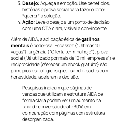
Desejo:
Aqueça a emoção. Use benefícios,
histórias e prova social para fazer o leitor
*querer* a solução.
Ação:
Leve o desejo a um ponto de decisão
com uma CTA clara, visível e convincente.
Além da AIDA, a aplicação ética de
gatilhos
mentais
é poderosa. Escassez (“Últimas 10
vagas”), urgência (“Oferta termina hoje”), prova
social (“Já utilizado por mais de 10 mil empresas”) e
reciprocidade (oferecer um ebook gratuito) são
princípios psicológicos que, quando usados com
honestidade, aceleram a decisão.
Pesquisas indicam que páginas de
vendas que utilizam a estrutura AIDA de
forma clara podem ver um aumento na
taxa de conversão de até 30% em
comparação com páginas com estrutura
desorganizada.