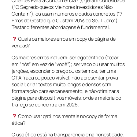
Clientes Para a Concorrência?”), geram curiosidade
(“O Segredo que os Melhores Investidores Não
Contam”), ou usam números e dados concretos (“7
Erros de Gestão que Custam 20% do Seu Lucro”).
Testar diferentes abordagens é fundamental.
Quais os maiores erros em copy de página de
vendas?
Os maiores erros incluem: ser egocêntrico (focar
em “nós” em vez de “você”); ser vago ou usar muitos
jargões; esconder o preço ou os termos; ter uma
CTA fraca ou pouco visível; não apresentar prova
social; criar textos muito longos e densos sem
formatação para escaneamento; e não otimizar a
página para dispositivos móveis, onde a maioria do
tráfego se concentra em 2026.
Como usar gatilhos mentais no copy de forma
ética?
O uso ético está na transparência e na honestidade.