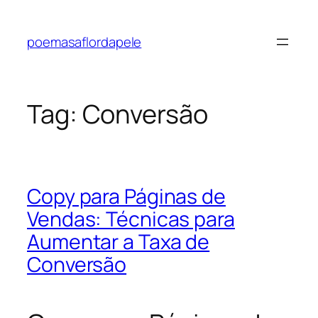
Pular
para
poemasaflordapele
o
conteúdo
Tag:
Conversão
Copy para Páginas de
Vendas: Técnicas para
Aumentar a Taxa de
Conversão