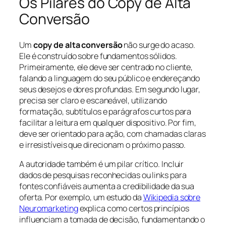
Os Pilares do Copy de Alta
Conversão
Um
copy de alta conversão
não surge do acaso.
Ele é construído sobre fundamentos sólidos.
Primeiramente, ele deve ser centrado no cliente,
falando a linguagem do seu público e endereçando
seus desejos e dores profundas. Em segundo lugar,
precisa ser claro e escaneável, utilizando
formatação, subtítulos e parágrafos curtos para
facilitar a leitura em qualquer dispositivo. Por fim,
deve ser orientado para ação, com chamadas claras
e irresistíveis que direcionam o próximo passo.
A autoridade também é um pilar crítico. Incluir
dados de pesquisas reconhecidas ou links para
fontes confiáveis aumenta a credibilidade da sua
oferta. Por exemplo, um estudo da
Wikipedia sobre
Neuromarketing
explica como certos princípios
influenciam a tomada de decisão, fundamentando o