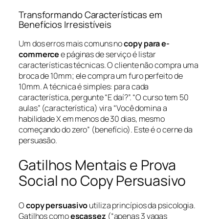
Transformando Características em
Benefícios Irresistíveis
Um dos erros mais comuns no
copy para e-
commerce
e páginas de serviço é listar
características técnicas. O cliente não compra uma
broca de 10mm; ele compra um furo perfeito de
10mm. A técnica é simples: para cada
característica, pergunte “E daí?”. “O curso tem 50
aulas” (característica) vira “Você domina a
habilidade X em menos de 30 dias, mesmo
começando do zero” (benefício). Este é o cerne da
persuasão.
Gatilhos Mentais e Prova
Social no Copy Persuasivo
O
copy persuasivo
utiliza princípios da psicologia.
Gatilhos como
escassez
(“apenas 3 vagas