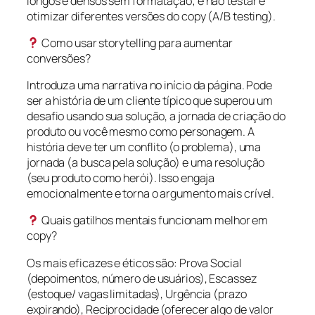
longos e densos sem formatação; e não testar e
otimizar diferentes versões do copy (A/B testing).
Como usar storytelling para aumentar
conversões?
Introduza uma narrativa no início da página. Pode
ser a história de um cliente típico que superou um
desafio usando sua solução, a jornada de criação do
produto ou você mesmo como personagem. A
história deve ter um conflito (o problema), uma
jornada (a busca pela solução) e uma resolução
(seu produto como herói). Isso engaja
emocionalmente e torna o argumento mais crível.
Quais gatilhos mentais funcionam melhor em
copy?
Os mais eficazes e éticos são: Prova Social
(depoimentos, número de usuários), Escassez
(estoque/ vagas limitadas), Urgência (prazo
expirando), Reciprocidade (oferecer algo de valor