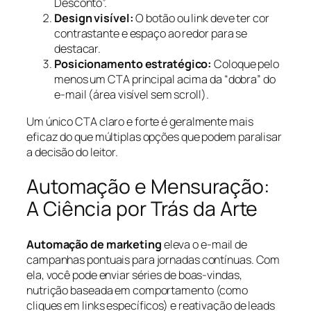
Desconto”.
Design visível:
O botão ou link deve ter cor
contrastante e espaço ao redor para se
destacar.
Posicionamento estratégico:
Coloque pelo
menos um CTA principal acima da “dobra” do
e-mail (área visível sem scroll).
Um único CTA claro e forte é geralmente mais
eficaz do que múltiplas opções que podem paralisar
a decisão do leitor.
Automação e Mensuração:
A Ciência por Trás da Arte
Automação de marketing
eleva o e-mail de
campanhas pontuais para jornadas contínuas. Com
ela, você pode enviar séries de boas-vindas,
nutrição baseada em comportamento (como
cliques em links específicos) e reativação de leads