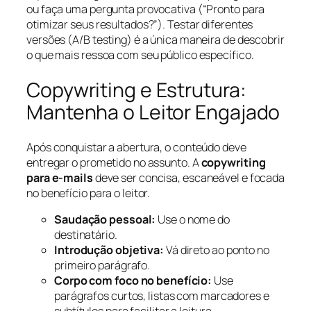
ou faça uma pergunta provocativa (“Pronto para
otimizar seus resultados?”). Testar diferentes
versões (A/B testing) é a única maneira de descobrir
o que mais ressoa com seu público específico.
Copywriting e Estrutura:
Mantenha o Leitor Engajado
Após conquistar a abertura, o conteúdo deve
entregar o prometido no assunto. A
copywriting
para e-mails
deve ser concisa, escaneável e focada
no benefício para o leitor.
Saudação pessoal:
Use o nome do
destinatário.
Introdução objetiva:
Vá direto ao ponto no
primeiro parágrafo.
Corpo com foco no benefício:
Use
parágrafos curtos, listas com marcadores e