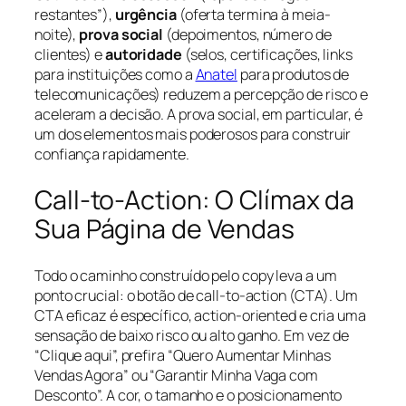
restantes”),
urgência
(oferta termina à meia-
noite),
prova social
(depoimentos, número de
clientes) e
autoridade
(selos, certificações, links
para instituições como a
Anatel
para produtos de
telecomunicações) reduzem a percepção de risco e
aceleram a decisão. A prova social, em particular, é
um dos elementos mais poderosos para construir
confiança rapidamente.
Call-to-Action: O Clímax da
Sua Página de Vendas
Todo o caminho construído pelo copy leva a um
ponto crucial: o botão de call-to-action (CTA). Um
CTA eficaz é específico, action-oriented e cria uma
sensação de baixo risco ou alto ganho. Em vez de
“Clique aqui”, prefira “Quero Aumentar Minhas
Vendas Agora” ou “Garantir Minha Vaga com
Desconto”. A cor, o tamanho e o posicionamento