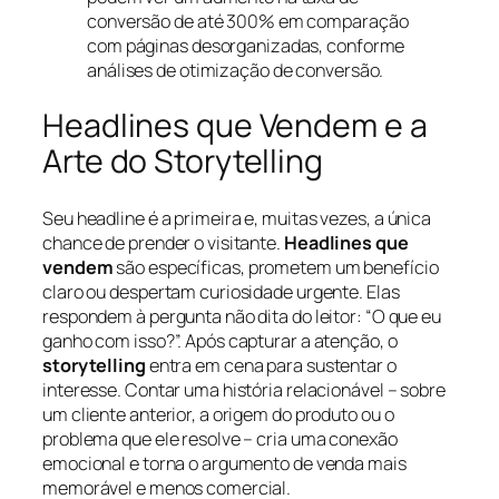
conversão de até 300% em comparação
com páginas desorganizadas, conforme
análises de otimização de conversão.
Headlines que Vendem e a
Arte do Storytelling
Seu
headline
é a primeira e, muitas vezes, a única
chance de prender o visitante.
Headlines que
vendem
são específicas, prometem um benefício
claro ou despertam curiosidade urgente. Elas
respondem à pergunta não dita do leitor: “O que eu
ganho com isso?”. Após capturar a atenção, o
storytelling
entra em cena para sustentar o
interesse. Contar uma história relacionável – sobre
um cliente anterior, a origem do produto ou o
problema que ele resolve – cria uma conexão
emocional e torna o argumento de venda mais
memorável e menos comercial.