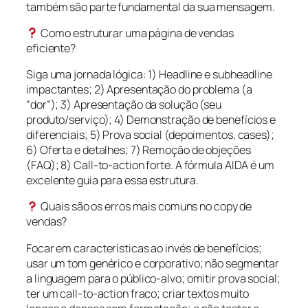
também são parte fundamental da sua mensagem.
Como estruturar uma página de vendas
eficiente?
Siga uma jornada lógica: 1) Headline e subheadline
impactantes; 2) Apresentação do problema (a
“dor”); 3) Apresentação da solução (seu
produto/serviço); 4) Demonstração de benefícios e
diferenciais; 5) Prova social (depoimentos, cases);
6) Oferta e detalhes; 7) Remoção de objeções
(FAQ); 8) Call-to-action forte. A fórmula AIDA é um
excelente guia para essa estrutura.
Quais são os erros mais comuns no copy de
vendas?
Focar em características ao invés de benefícios;
usar um tom genérico e corporativo; não segmentar
a linguagem para o público-alvo; omitir prova social;
ter um call-to-action fraco; criar textos muito