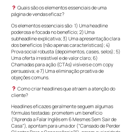
Quais são os elementos essenciais de uma
página de vendas eficaz?
Os elementos essenciais são: 1) Uma headline
poderosa e focada no benefício; 2) Uma
subheadline explicativa; 3) Uma apresentação clara
dos benefícios (não apenas características); 4)
Prova social robusta (depoimentos, cases, selos); 5)
Uma oferta irresistível e de valor claro; 6)
Chamadas para ação (CTAs) visíveis e com copy
persuasiva; e 7) Uma eliminação proativa de
objeções comuns.
Como criar headlines que atraem a atenção do
cliente?
Headlines eficazes geralmente seguem algumas
fórmulas testadas: prometem um benefício
(“Aprenda a Falar Inglês em 6 Mesmes Sem Sair de
Casa”), apontam para uma dor (“Cansado de Perder