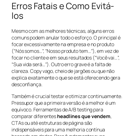
Erros Fatais e Como Evitá-
los
Mesmo com as melhores técnicas, alguns erros
comuns podem anular todo o esforço. O principal é
focar excessivamente na empresa e no produto
(“Nós somos…”, “Nosso produto tem…”), em vez de
focar no cliente e em seus resultados (“Você vai…”,
“Sua vida será…”). Outro erro grave é a falta de
clareza. Copy vago, cheio de jargões ou que não
explica exatamente o que se está oferecendo gera
desconfiança.
Também é crucial testar e otimizar continuamente.
Pressupor que a primeira versão é a melhor é um
equívoco. Ferramentas de A/B testing para
comparar diferentes
headlines que vendem
,
CTAs ou até estruturas de página são
indispensáveis para uma melhoria contínua