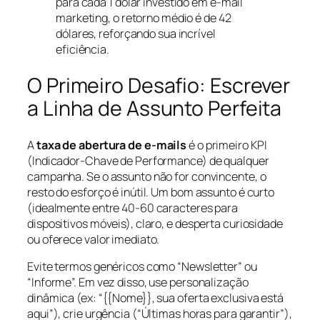
para cada 1 dólar investido em e-mail
marketing, o retorno médio é de 42
dólares, reforçando sua incrível
eficiência.
O Primeiro Desafio: Escrever
a Linha de Assunto Perfeita
A
taxa de abertura de e-mails
é o primeiro KPI
(Indicador-Chave de Performance) de qualquer
campanha. Se o assunto não for convincente, o
resto do esforço é inútil. Um bom assunto é curto
(idealmente entre 40-60 caracteres para
dispositivos móveis), claro, e desperta curiosidade
ou oferece valor imediato.
Evite termos genéricos como “Newsletter” ou
“Informe”. Em vez disso, use personalização
dinâmica (ex: “{{Nome}}, sua oferta exclusiva está
aqui”), crie urgência (“Últimas horas para garantir”),