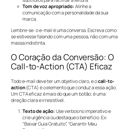
subtítulos para facilitar a leitura.
Tom de voz apropriado:
Alinhe a
comunicação com a personalidade da sua
marca.
Lembre-se: o e-mail é uma conversa. Escreva como
se estivesse falando com uma pessoa, não com uma
massa indistinta.
O Coração da Conversão: O
Call-to-Action (CTA) Eficaz
Todo e-mail deve ter um objetivo claro, e o
call-to-
action
(CTA) é o elemento que conduz a essa ação.
Um CTA eficaz é mais do que um botão; é uma
direção clara e irresistível.
Texto de ação:
Use verbos no imperativo e
crie urgência ou destaque o benefício. Ex:
“Baixar Guia Gratuito”, “Garantir Meu