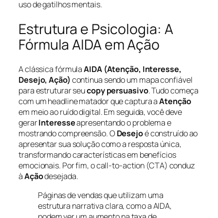
uso de gatilhos mentais.
Estrutura e Psicologia: A
Fórmula AIDA em Ação
A clássica fórmula
AIDA (Atenção, Interesse,
Desejo, Ação)
continua sendo um mapa confiável
para estruturar seu
copy persuasivo
. Tudo começa
com um
headline
matador que captura a
Atenção
em meio ao ruído digital. Em seguida, você deve
gerar
Interesse
apresentando o problema e
mostrando compreensão. O
Desejo
é construído ao
apresentar sua solução como a resposta única,
transformando características em benefícios
emocionais. Por fim, o call-to-action (CTA) conduz
à
Ação
desejada.
Páginas de vendas que utilizam uma
estrutura narrativa clara, como a AIDA,
podem ver um aumento na taxa de