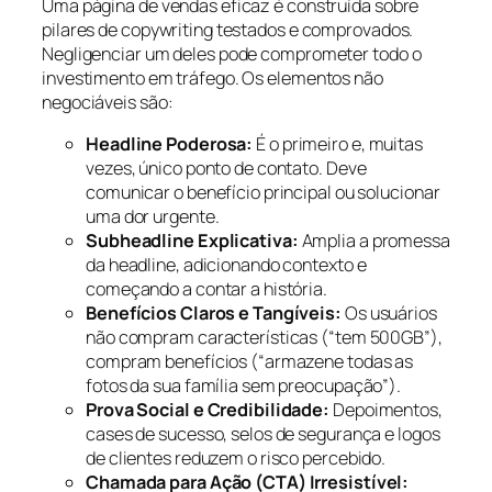
Uma página de vendas eficaz é construída sobre
pilares de copywriting testados e comprovados.
Negligenciar um deles pode comprometer todo o
investimento em tráfego. Os elementos não
negociáveis são:
Headline Poderosa:
É o primeiro e, muitas
vezes, único ponto de contato. Deve
comunicar o benefício principal ou solucionar
uma dor urgente.
Subheadline Explicativa:
Amplia a promessa
da headline, adicionando contexto e
começando a contar a história.
Benefícios Claros e Tangíveis:
Os usuários
não compram características (“tem 500GB”),
compram benefícios (“armazene todas as
fotos da sua família sem preocupação”).
Prova Social e Credibilidade:
Depoimentos,
cases de sucesso, selos de segurança e logos
de clientes reduzem o risco percebido.
Chamada para Ação (CTA) Irresistível: