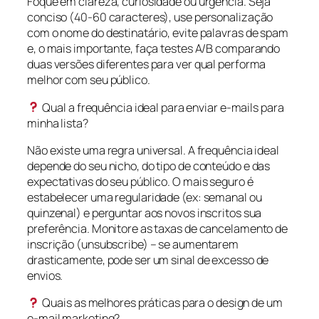
Foque em clareza, curiosidade ou urgência. Seja
conciso (40-60 caracteres), use personalização
com o nome do destinatário, evite palavras de spam
e, o mais importante, faça testes A/B comparando
duas versões diferentes para ver qual performa
melhor com seu público.
Qual a frequência ideal para enviar e-mails para
minha lista?
Não existe uma regra universal. A frequência ideal
depende do seu nicho, do tipo de conteúdo e das
expectativas do seu público. O mais seguro é
estabelecer uma regularidade (ex: semanal ou
quinzenal) e perguntar aos novos inscritos sua
preferência. Monitore as taxas de cancelamento de
inscrição (unsubscribe) – se aumentarem
drasticamente, pode ser um sinal de excesso de
envios.
Quais as melhores práticas para o design de um
e-mail marketing?