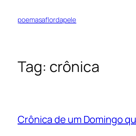
Pular
para
poemasaflordapele
o
conteúdo
Tag:
crônica
Crônica de um Domingo qu