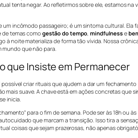
al tenta negar. Ao refletirmos sobre ele, estamos na v
e um incômodo passageiro; é um sintoma cultural. Ela f
de de temas como
gestão do tempo
,
mindfulness
e
bem
 à noite materializa de forma tão vívida. Nossa crônic
m mundo que não para.
 que Insiste em Permanecer
 possível criar rituais que ajudem a dar um fechamento
o mais suave. A chave está em ações concretas que sin
e inicia.
echamento” para o fim de semana. Pode ser às 18h ou às 
autocuidado que marcam a transição. Isso tira a sensa
ritual coisas que sejam prazerosas, não apenas obrigató