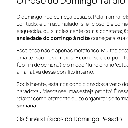
O Peso do Domingo Tardio
O domingo não começa pesado. Pela manhã, ele a
contudo, é um acumulador silencioso. Ele com
esquecida, ou simplesmente com a constatação d
ansiedade do domingo à noite
começar a sua co
Esse peso não é apenas metafórico. Muitas pes
uma tensão nos ombros. É como se o corpo inter
(do fim de semana) e o modo “funcionário/estu
a narrativa desse conflito interno.
Socialmente, estamos condicionados a ver o d
paradoxal: “descanse, mas esteja pronto”. É n
relaxar completamente ou se organizar de form
semana
.
Os Sinais Físicos do Domingo Pesado