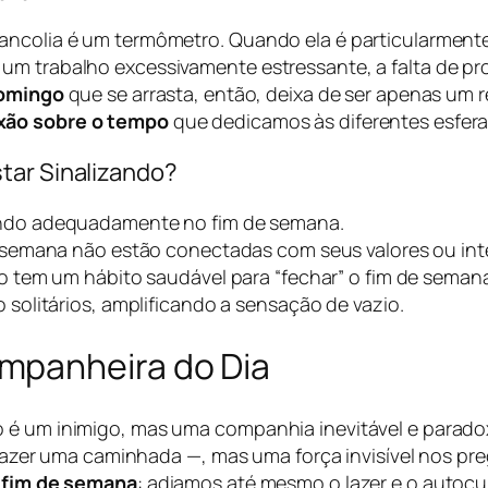
ancolia é um termômetro. Quando ela é particularmente
um trabalho excessivamente estressante, a falta de p
domingo
que se arrasta, então, deixa de ser apenas um 
exão sobre o tempo
que dedicamos às diferentes esferas
tar Sinalizando?
ndo adequadamente no fim de semana.
 semana não estão conectadas com seus valores ou int
 tem um hábito saudável para “fechar” o fim de semana 
solitários, amplificando a sensação de vazio.
mpanheira do Dia
o é um inimigo, mas uma companhia inevitável e parad
, fazer uma caminhada —, mas uma força invisível nos pre
 fim de semana
: adiamos até mesmo o lazer e o autocu