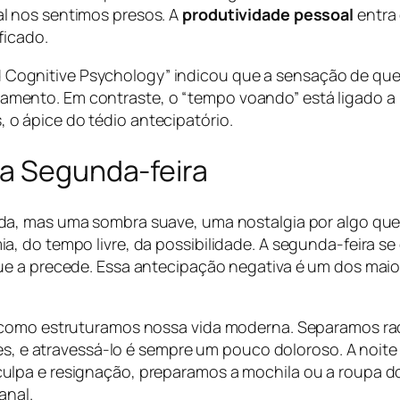
l nos sentimos presos. A
produtividade pessoal
entra 
ficado.
 Cognitive Psychology” indicou que a sensação de que
jamento. Em contraste, o “tempo voando” está ligado a
, o ápice do tédio antecipatório.
 a Segunda-feira
nda, mas uma sombra suave, uma nostalgia por algo qu
a, do tempo livre, da possibilidade. A segunda-feira
ue a precede. Essa antecipação negativa é um dos maio
como estruturamos nossa vida moderna. Separamos radica
ses, e atravessá-lo é sempre um pouco doloroso. A noit
lpa e resignação, preparamos a mochila ou a roupa do
anal.