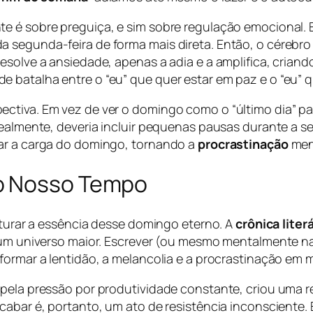
 é sobre preguiça, e sim sobre regulação emocional. En
 segunda-feira de forma mais direta. Então, o cérebro
esolve a ansiedade, apenas a adia e a amplifica, criando
 batalha entre o “eu” que quer estar em paz e o “eu” 
ectiva. Em vez de ver o domingo como o “último dia” p
dealmente, deveria incluir pequenas pausas durante a se
iar a carga do domingo, tornando a
procrastinação
meno
do Nosso Tempo
apturar a essência desse domingo eterno. A
crônica literá
a um universo maior. Escrever (ou mesmo mentalmente n
sformar a lentidão, a melancolia e a procrastinação em
 pela pressão por produtividade constante, criou uma 
cabar é, portanto, um ato de resistência inconsciente.