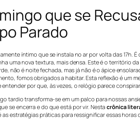
mingo que se Recusa
po Parado
mente íntimo que se instala no ar por volta das 17h. É 
nha uma nova textura, mais densa. Este é o território d
arde, não é noite fechada, mas já não é o ápice ensola
to, fomos obrigados a habitar. Esta reflexão é um mer
 entender por que, às vezes, o relógio parece conspira
go tardio transforma-se em um palco para nossas ansie
e se encerra e do que está por vir. Nesta
crônica liter
as estratégias práticas para ressignificar essas horas