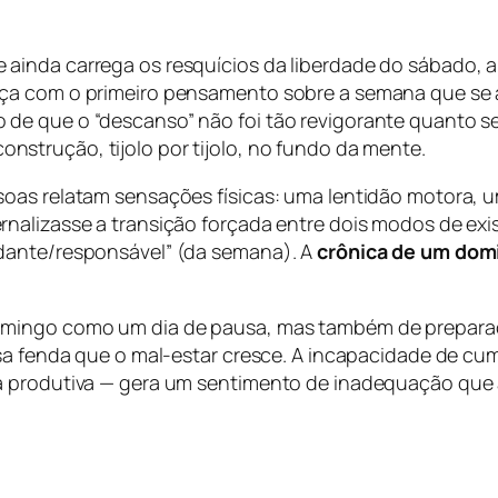
inda carrega os resquícios da liberdade do sábado, a p
eça com o primeiro pensamento sobre a semana que se 
e que o “descanso” não foi tão revigorante quanto se e
nstrução, tijolo por tijolo, no fundo da mente.
soas relatam sensações físicas: uma lentidão motora, 
nalizasse a transição forçada entre dois modos de ex
dante/responsável” (da semana). A
crônica de um dom
omingo como um dia de pausa, mas também de preparaçã
essa fenda que o mal-estar cresce. A incapacidade de 
a produtiva — gera um sentimento de inadequação que 