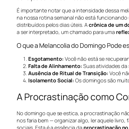
É importante notar que a intensidade dessa mel
na nossa rotina semanal não está funcionando: 
distribuídos pelos dias úteis. A
crônica de um 
a ser interpretado, um chamado para uma
refl
O que a Melancolia do Domingo Pode es
Esgotamento:
Você não está se recupera
Falta de Alinhamento:
Suas atividades da
Ausência de Ritual de Transição:
Você não
Isolamento Social:
Os domingos são muito 
A Procrastinação como Co
No domingo que se estica, a procrastinação nã
nos faria bem — organizar algo, ler aquele livro
sociais. Esta é a essência da
procrastinação no