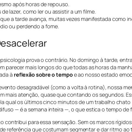
esmo após horas de repouso.
e lazer, como ler ou assistir a um filme.
que a tarde avança, muitas vezes manifestada como in
édio ou perdendo a fome.
Desacelerar
a psicologia prova o contrário. No domingo à tarde, en
odem parecer mais longos do que todas as horas da ma
gada à
reflexão sobre o tempo
e ao nosso estado emoc
nto desagradável (como a volta à rotina), nossa ment
m mais atenção, quase que contando os segundos. Es
ela qual os últimos cinco minutos de um trabalho chat
difuso — é a semana inteira —, o que estica o tempo de
ngo contribui para essa sensação. Sem os marcos rígidos
de referência que costumam segmentar e dar ritmo ao