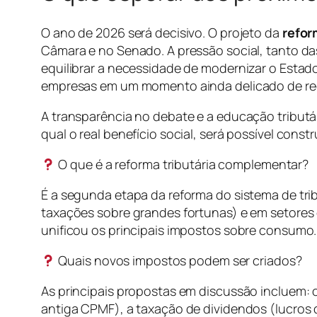
O ano de 2026 será decisivo. O projeto da
refor
Câmara e no Senado. A pressão social, tanto das
equilibrar a necessidade de modernizar o Estado
empresas em um momento ainda delicado de r
A transparência no debate e a educação tribut
qual o real benefício social, será possível cons
O que é a reforma tributária complementar?
É a segunda etapa da reforma do sistema de tri
taxações sobre grandes fortunas) e em setores 
unificou os principais impostos sobre consumo.
Quais novos impostos podem ser criados?
As principais propostas em discussão incluem: 
antiga CPMF), a taxação de dividendos (lucros 