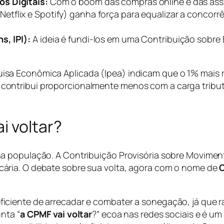
s Digitais:
Com o boom das compras online e das assi
Netflix e Spotify) ganha força para equalizar a concorr
s, IPI):
A ideia é fundi-los em uma Contribuição sobr
uisa Econômica Aplicada (Ipea) indicam que o 1% mais 
s contribui proporcionalmente menos com a carga tribu
i voltar?
a população. A Contribuição Provisória sobre Moviment
ária. O debate sobre sua volta, agora com o nome de
C
iente de arrecadar e combater a sonegação, já que rast
nta “
a CPMF vai voltar
?” ecoa nas redes sociais e é u