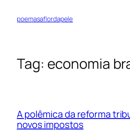
Pular
para
poemasaflordapele
o
conteúdo
Tag:
economia bra
A polêmica da reforma tri
novos impostos