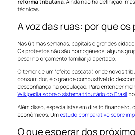
reforma tributária
. Ainda não há definição, ma
técnicas.
A voz das ruas: por que o
Nas últimas semanas, capitais e grandes cidade
Os protestos não são homogêneos: alguns grup
pesar no orçamento familiar já apertado.
O temor de um “efeito cascata”, onde novos tri
consumidor, é o grande combustível do desconten
desconfiança na população. Para entender melhor
Wikipedia sobre o sistema tributário do Brasil
po
Além disso, especialistas em direito financeir
econômicos. Um
estudo comparativo sobre impa
O que esperar dos próxim