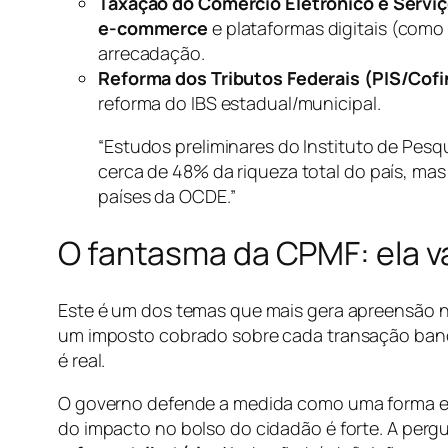
Taxação do Comércio Eletrônico e Serviço
e-commerce
e plataformas digitais (como 
arrecadação.
Reforma dos Tributos Federais (PIS/Cofin
reforma do IBS estadual/municipal.
“Estudos preliminares do Instituto de Pesq
cerca de 48% da riqueza total do país, ma
países da OCDE.”
O fantasma da CPMF: ela va
Este é um dos temas que mais gera apreensão n
um imposto cobrado sobre cada transação banc
é real.
O governo defende a medida como uma forma efic
do impacto no bolso do cidadão é forte. A pergu