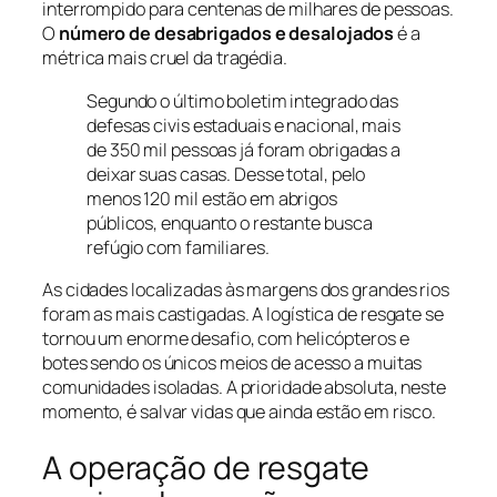
interrompido para centenas de milhares de pessoas.
O
número de desabrigados e desalojados
é a
métrica mais cruel da tragédia.
Segundo o último boletim integrado das
defesas civis estaduais e nacional, mais
de 350 mil pessoas já foram obrigadas a
deixar suas casas. Desse total, pelo
menos 120 mil estão em abrigos
públicos, enquanto o restante busca
refúgio com familiares.
As cidades localizadas às margens dos grandes rios
foram as mais castigadas. A logística de resgate se
tornou um enorme desafio, com helicópteros e
botes sendo os únicos meios de acesso a muitas
comunidades isoladas. A prioridade absoluta, neste
momento, é salvar vidas que ainda estão em risco.
A operação de resgate