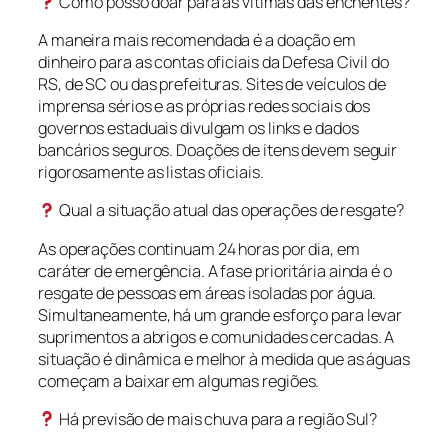
Como posso doar para as vítimas das enchentes?
A maneira mais recomendada é a doação em
dinheiro para as contas oficiais da Defesa Civil do
RS, de SC ou das prefeituras. Sites de veículos de
imprensa sérios e as próprias redes sociais dos
governos estaduais divulgam os links e dados
bancários seguros. Doações de itens devem seguir
rigorosamente as listas oficiais.
Qual a situação atual das operações de resgate?
As operações continuam 24 horas por dia, em
caráter de emergência. A fase prioritária ainda é o
resgate de pessoas em áreas isoladas por água.
Simultaneamente, há um grande esforço para levar
suprimentos a abrigos e comunidades cercadas. A
situação é dinâmica e melhor à medida que as águas
começam a baixar em algumas regiões.
Há previsão de mais chuva para a região Sul?