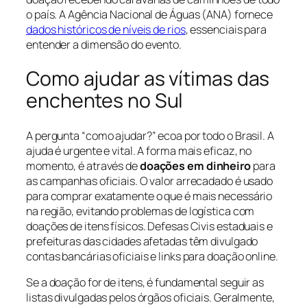
o país. A Agência Nacional de Águas (ANA) fornece
dados históricos de níveis de rios
, essenciais para
entender a dimensão do evento.
Como ajudar as vítimas das
enchentes no Sul
A pergunta “como ajudar?” ecoa por todo o Brasil. A
ajuda é urgente e vital. A forma mais eficaz, no
momento, é através de
doações em dinheiro
para
as campanhas oficiais. O valor arrecadado é usado
para comprar exatamente o que é mais necessário
na região, evitando problemas de logística com
doações de itens físicos. Defesas Civis estaduais e
prefeituras das cidades afetadas têm divulgado
contas bancárias oficiais e links para doação online.
Se a doação for de itens, é fundamental seguir as
listas divulgadas pelos órgãos oficiais. Geralmente,