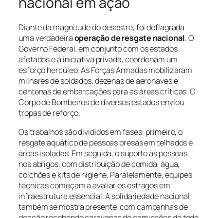
nacional em ação
Diante da magnitude do desastre, foi deflagrada
uma verdadeira
operação de resgate nacional
. O
Governo Federal, em conjunto com os estados
afetados e a iniciativa privada, coordenam um
esforço hercúleo. As Forças Armadas mobilizaram
milhares de soldados, dezenas de aeronaves e
centenas de embarcações para as áreas críticas. O
Corpo de Bombeiros de diversos estados enviou
tropas de reforço.
Os trabalhos são divididos em fases: primeiro, o
resgate aquático de pessoas presas em telhados e
áreas isoladas. Em seguida, o suporte às pessoas
nos abrigos, com distribuição de comida, água,
colchões e kits de higiene. Paralelamente, equipes
técnicas começam a avaliar os estragos em
infraestrutura essencial. A solidariedade nacional
também se mostra presente, com campanhas de
doação recebendo caravanas de caminhões de todo