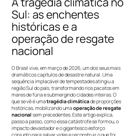
A tragédia climática no
Sul: as enchentes
históricas e a
operação de resgate
nacional
O Brasil vive, em março de 2026, um dos seus mais
dramáticos capítulos de desastre natural. Uma
sequência implacável de tempestades atingiu a
região Sul do país, transformando rios pacatos em
mares de fúria e submergindo cidades inteiras. O
que se vê é uma
tragédia climática
de proporções
históricas, mobilizando uma
operação de resgate
nacional
sem precedentes. Este artigo explica,
passo a passo, como essa catástrofe se formou, o
impacto devastador e o gigantesco esforço
conjunto para salvar vidas e reconstruir o que foi