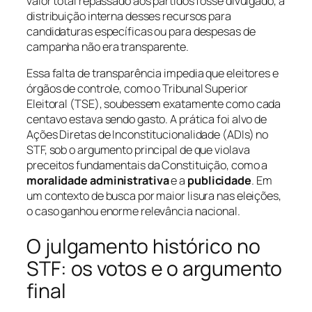
valor total repassado aos partidos fosse divulgado, a
distribuição interna desses recursos para
candidaturas específicas ou para despesas de
campanha não era transparente.
Essa falta de transparência impedia que eleitores e
órgãos de controle, como o Tribunal Superior
Eleitoral (TSE), soubessem exatamente como cada
centavo estava sendo gasto. A prática foi alvo de
Ações Diretas de Inconstitucionalidade (ADIs) no
STF, sob o argumento principal de que violava
preceitos fundamentais da Constituição, como a
moralidade administrativa
e a
publicidade
. Em
um contexto de busca por maior lisura nas eleições,
o caso ganhou enorme relevância nacional.
O julgamento histórico no
STF: os votos e o argumento
final