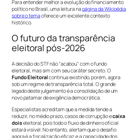
Para entender melhor a evolução do financiamento
político no Brasil, uma leitura na
página da Wikipédia
sobre o tema
oferece um excelente contexto
histórico.
O futuro da transparência
eleitoral pós-2026
A decisão do STF não “acabou” com o fundo
eleitoral, mas sim com seu caráter secreto. O
Fundo Eleitoral
continua existindo, porém, agora
sob um regime de transparência total. O grande
legado deste julgamento é a consolidação de um
novo patamar de exigência democrática.
Especialistas acreditam que a medida tende a
reduzir, no médio prazo, casos de corrupção e
caixa
dois
eleitoral, pois todo o fluxo de dinheiro oficial
estará visível. No entanto, alertam que o desafio
agora é a fiscalização eficaz e a capacidade dos