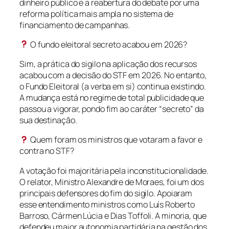
dinheiro público e a reabertura do debate por uma
reforma política mais ampla no sistema de
financiamento de campanhas.
O fundo eleitoral secreto acabou em 2026?
Sim, a prática do sigilo na aplicação dos recursos
acabou com a decisão do STF em 2026. No entanto,
o Fundo Eleitoral (a verba em si) continua existindo.
A mudança está no regime de total publicidade que
passou a vigorar, pondo fim ao caráter “secreto” da
sua destinação.
Quem foram os ministros que votaram a favor e
contra no STF?
A votação foi majoritária pela inconstitucionalidade.
O relator, Ministro Alexandre de Moraes, foi um dos
principais defensores do fim do sigilo. Apoiaram
esse entendimento ministros como Luís Roberto
Barroso, Cármen Lúcia e Dias Toffoli. A minoria, que
defendeu maior autonomia partidária na gestão dos