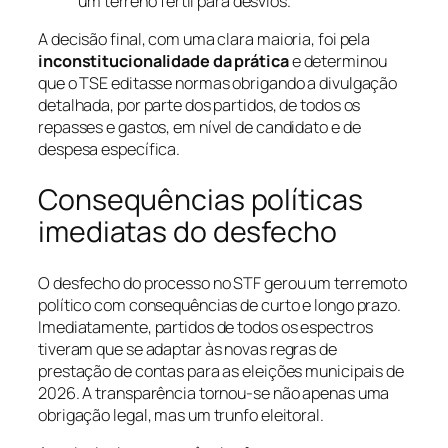
um terreno fértil para desvios.”
A decisão final, com uma clara maioria, foi pela
inconstitucionalidade da prática
e determinou
que o TSE editasse normas obrigando a divulgação
detalhada, por parte dos partidos, de todos os
repasses e gastos, em nível de candidato e de
despesa específica.
Consequências políticas
imediatas do desfecho
O desfecho do processo no STF gerou um terremoto
político com consequências de curto e longo prazo.
Imediatamente, partidos de todos os espectros
tiveram que se adaptar às novas regras de
prestação de contas para as eleições municipais de
2026. A transparência tornou-se não apenas uma
obrigação legal, mas um trunfo eleitoral.