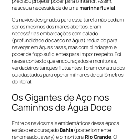
precisou projetar poder para o interior. Assim,
nasceu a necessidade de uma
marinha fluvial
.
Os navios designados para essa tarefa não podiam
ser os mesmos dos mares abertos. Eram
necessárias embarcações com calado
(profundidade do casco na água) reduzido para
navegar em águas rasas, mas com blindagem e
poder de fogo suficientes para impor respeito. Foi
nesse contexto que encouraçados e monitoras,
verdadeiros tanques flutuantes, foram construídos
ou adaptados para operar milhares de quilômetros
do litoral.
Os Gigantes de Aço nos
Caminhos de Água Doce
Entre os navios mais emblemáticos dessa época
estão o encouraçado
Bahia
(posteriormente
renomeado Javary) e o monitora
Rio Grande
. O