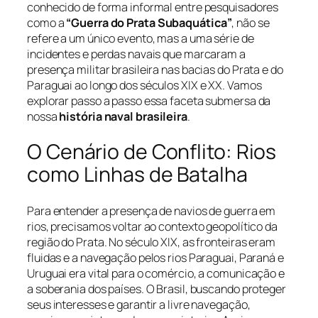
conhecido de forma informal entre pesquisadores
como a
“Guerra do Prata Subaquática”
, não se
refere a um único evento, mas a uma série de
incidentes e perdas navais que marcaram a
presença militar brasileira nas bacias do Prata e do
Paraguai ao longo dos séculos XIX e XX. Vamos
explorar passo a passo essa faceta submersa da
nossa
história naval brasileira
.
O Cenário de Conflito: Rios
como Linhas de Batalha
Para entender a presença de navios de guerra em
rios, precisamos voltar ao contexto geopolítico da
região do Prata. No século XIX, as fronteiras eram
fluidas e a navegação pelos rios Paraguai, Paraná e
Uruguai era vital para o comércio, a comunicação e
a soberania dos países. O Brasil, buscando proteger
seus interesses e garantir a livre navegação,