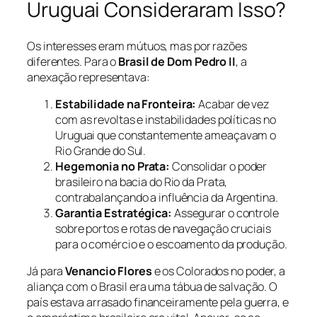
Uruguai Consideraram Isso?
Os interesses eram mútuos, mas por razões
diferentes. Para o
Brasil de Dom Pedro II
, a
anexação representava:
Estabilidade na Fronteira:
Acabar de vez
com as revoltas e instabilidades políticas no
Uruguai que constantemente ameaçavam o
Rio Grande do Sul.
Hegemonia no Prata:
Consolidar o poder
brasileiro na bacia do Rio da Prata,
contrabalançando a influência da Argentina.
Garantia Estratégica:
Assegurar o controle
sobre portos e rotas de navegação cruciais
para o comércio e o escoamento da produção.
Já para
Venancio Flores
e os Colorados no poder, a
aliança com o Brasil era uma tábua de salvação. O
país estava arrasado financeiramente pela guerra, e