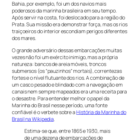
Bahia, por exemplo, foi um dos navios mais
poderosos da marinha brasileira em seu tempo.
Após servir na costa, foi deslocado para a região do
Prata. Sua missão era demonstrar força, mas os rios
traiçoeiros do interior escondiam perigos diferentes
dos mares.
O grande adversário dessas embarcações muitas
vezes não foi um exército inimigo, mas a própria
natureza: bancos de areia móveis, troncos
submersos (os “pauzinhos” mortais), correntezas
fortes e o nível flutuante dos rios. A combinação de
um casco pesado e blindado com a navegação em
canais nem sempre mapeados era uma receita para
o desastre. Para entender melhor o papel da
Marinha do Brasil nesse período, uma fonte
confiável é o verbete sobre a
História da Marinha do
Brasil na Wikipedia
.
Estima-se que, entre 1865 e 1930, mais
de uma dezena de embarcações de