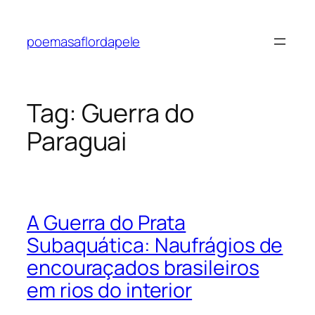
Pular
para
poemasaflordapele
o
conteúdo
Tag:
Guerra do
Paraguai
A Guerra do Prata
Subaquática: Naufrágios de
encouraçados brasileiros
em rios do interior