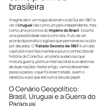
brasileira
Imagine abrir um mapa da América do Sul em 1867 e
ver o
Uruguai
não como um país independente, mas
como uma província do
Império do Brasil
. Essa foi
uma possibilidade real e concreta, fruto de um
acordo diplomático sigiloso que permaneceu oculto
por décadas. O
Tratado Secreto de 1867
é um dos
capítulos mais fascinantes e pouco conhecidos da
história do Cone Sul, um plano audacioso que
mistura guerra, política internacional e os destinos
de duas nações. Neste artigo, vamos desvendar,
passo a passo, o que foi esse tratado, quem o
idealizou e por que ele nunca saiu do papel.
O Cenário Geopolítico:
Brasil, Uruguai e a Guerra do
Paraguai