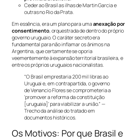
Ceder ao Brasil as ilhas de Martin Garcia e
outras no Rio da Prata.
Em essência, era um plano para uma
anexação por
consentimento
, orquestrada de dentro do próprio
governo uruguaio. O caráter secreto era
fundamental para não inflamar os ânimos na
Argentina, que certamente se oporia
veementemente à expansão territorial brasileira, e
entre os próprios uruguaios nacionalistas.
“O Brasil emprestaria 200 mil libras ao
Uruguai e, em contrapartida, o governo
de Venancio Flores se comprometeria a
‘promover a reforma da constituição
[uruguaia]’ para viabilizar a união.” —
Trecho da análise do tratado em
documentos históricos.
Os Motivos: Por que Brasil e