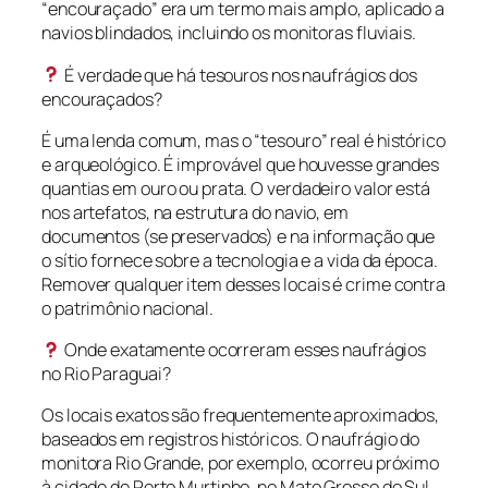
“encouraçado” era um termo mais amplo, aplicado a
navios blindados, incluindo os monitoras fluviais.
É verdade que há tesouros nos naufrágios dos
encouraçados?
É uma lenda comum, mas o “tesouro” real é histórico
e arqueológico. É improvável que houvesse grandes
quantias em ouro ou prata. O verdadeiro valor está
nos artefatos, na estrutura do navio, em
documentos (se preservados) e na informação que
o sítio fornece sobre a tecnologia e a vida da época.
Remover qualquer item desses locais é crime contra
o patrimônio nacional.
Onde exatamente ocorreram esses naufrágios
no Rio Paraguai?
Os locais exatos são frequentemente aproximados,
baseados em registros históricos. O naufrágio do
monitora Rio Grande, por exemplo, ocorreu próximo
à cidade de Porto Murtinho, no Mato Grosso do Sul.