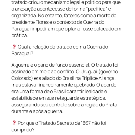
tratado criou o mecanismo legal e político para que
a anexação acontecesse de forma “pacífica” e
organizada. No entanto, fatores como a morte do
presidente Flores e o contexto da Guerra do
Paraguai impediram que o plano fosse colocado em
prática.
Qual a relação do tratado com a Guerra do
Paraguai?
A guerra é o pano de fundo essencial. O tratado foi
assinado em meio ao conflito. O Uruguai (governo
Colorado) era aliado do Brasil na Tríplice Aliança,
mas estava financeiramente quebrado. O acordo
era uma forma de o Brasil garantir lealdade e
estabilidade em sua retaguarda estratégica,
assegurando seu controle sobre a região do Prata
durante e após a guerra.
Por que o Tratado Secreto de 1867 não foi
cumprido?