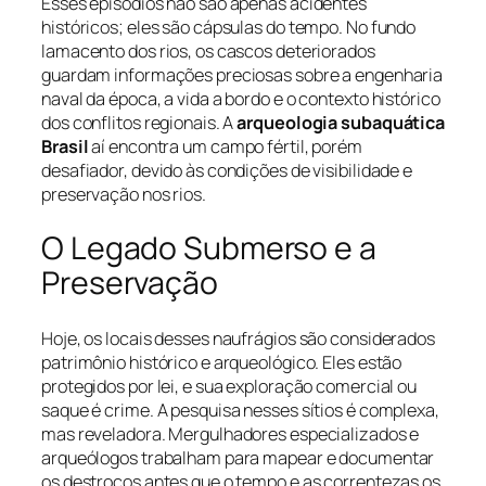
Esses episódios não são apenas acidentes
históricos; eles são cápsulas do tempo. No fundo
lamacento dos rios, os cascos deteriorados
guardam informações preciosas sobre a engenharia
naval da época, a vida a bordo e o contexto histórico
dos conflitos regionais. A
arqueologia subaquática
Brasil
aí encontra um campo fértil, porém
desafiador, devido às condições de visibilidade e
preservação nos rios.
O Legado Submerso e a
Preservação
Hoje, os locais desses naufrágios são considerados
patrimônio histórico e arqueológico. Eles estão
protegidos por lei, e sua exploração comercial ou
saque é crime. A pesquisa nesses sítios é complexa,
mas reveladora. Mergulhadores especializados e
arqueólogos trabalham para mapear e documentar
os destroços antes que o tempo e as correntezas os