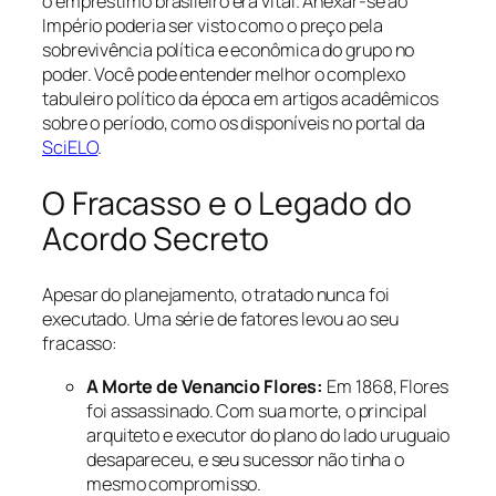
o empréstimo brasileiro era vital. Anexar-se ao
Império poderia ser visto como o preço pela
sobrevivência política e econômica do grupo no
poder. Você pode entender melhor o complexo
tabuleiro político da época em artigos acadêmicos
sobre o período, como os disponíveis no portal da
SciELO
.
O Fracasso e o Legado do
Acordo Secreto
Apesar do planejamento, o tratado nunca foi
executado. Uma série de fatores levou ao seu
fracasso:
A Morte de Venancio Flores:
Em 1868, Flores
foi assassinado. Com sua morte, o principal
arquiteto e executor do plano do lado uruguaio
desapareceu, e seu sucessor não tinha o
mesmo compromisso.