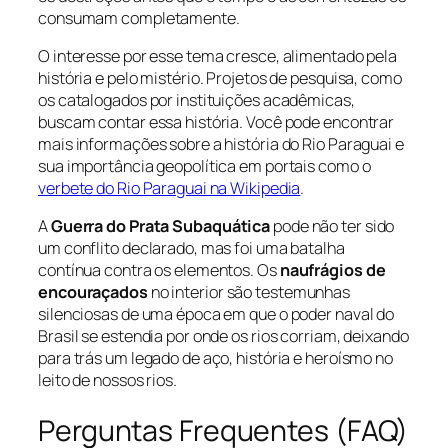
consumam completamente.
O interesse por esse tema cresce, alimentado pela
história e pelo mistério. Projetos de pesquisa, como
os catalogados por instituições acadêmicas,
buscam contar essa história. Você pode encontrar
mais informações sobre a história do Rio Paraguai e
sua importância geopolítica em portais como o
verbete do Rio Paraguai na Wikipedia
.
A
Guerra do Prata Subaquática
pode não ter sido
um conflito declarado, mas foi uma batalha
contínua contra os elementos. Os
naufrágios de
encouraçados
no interior são testemunhas
silenciosas de uma época em que o poder naval do
Brasil se estendia por onde os rios corriam, deixando
para trás um legado de aço, história e heroísmo no
leito de nossos rios.
Perguntas Frequentes (FAQ)