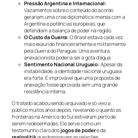
Pressão Argentina e Internacional:
Vazamentos sobre o conteúdo do acordo
gerariam uma crise diplomática imensa com a
Argentina e potências europeias, que
defendiam a balança de poder na região.
O Custo da Guerra:
O Brasil estava cada vez
mais exaurido financeiramente e militarmente
pela Guerra do Paraguai. Uma aventura
anexacionista poderia ser a gota d’água.
Sentimento Nacional Uruguaio:
Apesar da
instabilidade, a identidade nacional uruguaia
era forte. É improvável que uma proposta de
anexação fosse aprovada sem uma grande
resistência interna.
O tratado acabou sendo arquivado e só veio a
público muitos anos depois, revelando o quanto as
fronteiras na América do Sul estiveram perto de
serem redesenhadas. Ele serve como um
testemunho claro dos
jogos de poder
e da
realpolitik
que dominavam as relações