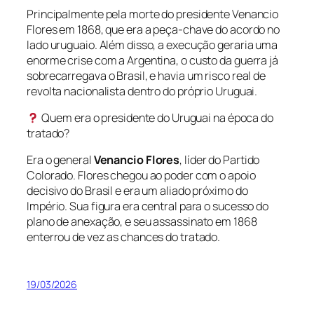
Principalmente pela morte do presidente Venancio
Flores em 1868, que era a peça-chave do acordo no
lado uruguaio. Além disso, a execução geraria uma
enorme crise com a Argentina, o custo da guerra já
sobrecarregava o Brasil, e havia um risco real de
revolta nacionalista dentro do próprio Uruguai.
Quem era o presidente do Uruguai na época do
tratado?
Era o general
Venancio Flores
, líder do Partido
Colorado. Flores chegou ao poder com o apoio
decisivo do Brasil e era um aliado próximo do
Império. Sua figura era central para o sucesso do
plano de anexação, e seu assassinato em 1868
enterrou de vez as chances do tratado.
19/03/2026