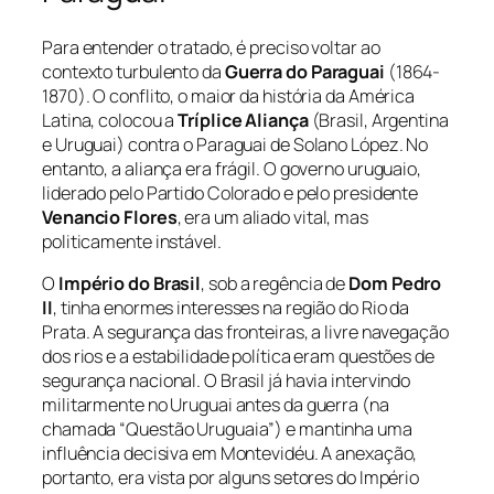
Para entender o tratado, é preciso voltar ao
contexto turbulento da
Guerra do Paraguai
(1864-
1870). O conflito, o maior da história da América
Latina, colocou a
Tríplice Aliança
(Brasil, Argentina
e Uruguai) contra o Paraguai de Solano López. No
entanto, a aliança era frágil. O governo uruguaio,
liderado pelo Partido Colorado e pelo presidente
Venancio Flores
, era um aliado vital, mas
politicamente instável.
O
Império do Brasil
, sob a regência de
Dom Pedro
II
, tinha enormes interesses na região do Rio da
Prata. A segurança das fronteiras, a livre navegação
dos rios e a estabilidade política eram questões de
segurança nacional. O Brasil já havia intervindo
militarmente no Uruguai antes da guerra (na
chamada “Questão Uruguaia”) e mantinha uma
influência decisiva em Montevidéu. A anexação,
portanto, era vista por alguns setores do Império