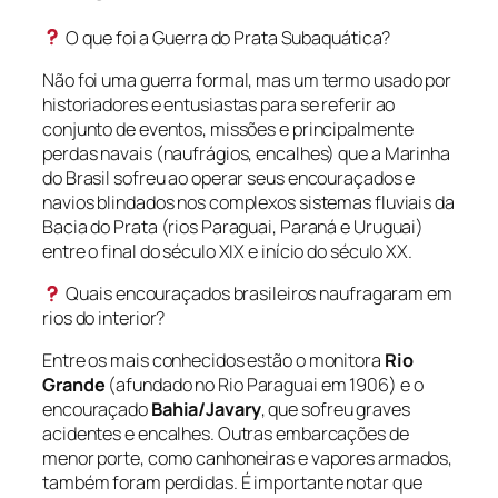
O que foi a Guerra do Prata Subaquática?
Não foi uma guerra formal, mas um termo usado por
historiadores e entusiastas para se referir ao
conjunto de eventos, missões e principalmente
perdas navais (naufrágios, encalhes) que a Marinha
do Brasil sofreu ao operar seus encouraçados e
navios blindados nos complexos sistemas fluviais da
Bacia do Prata (rios Paraguai, Paraná e Uruguai)
entre o final do século XIX e início do século XX.
Quais encouraçados brasileiros naufragaram em
rios do interior?
Entre os mais conhecidos estão o monitora
Rio
Grande
(afundado no Rio Paraguai em 1906) e o
encouraçado
Bahia/Javary
, que sofreu graves
acidentes e encalhes. Outras embarcações de
menor porte, como canhoneiras e vapores armados,
também foram perdidas. É importante notar que