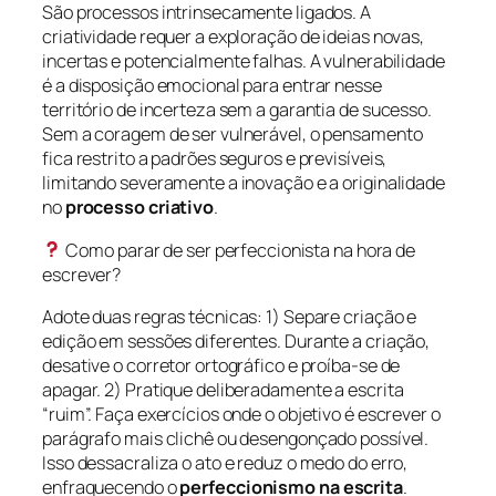
São processos intrinsecamente ligados. A
criatividade requer a exploração de ideias novas,
incertas e potencialmente falhas. A vulnerabilidade
é a disposição emocional para entrar nesse
território de incerteza sem a garantia de sucesso.
Sem a coragem de ser vulnerável, o pensamento
fica restrito a padrões seguros e previsíveis,
limitando severamente a inovação e a originalidade
no
processo criativo
.
Como parar de ser perfeccionista na hora de
escrever?
Adote duas regras técnicas: 1) Separe criação e
edição em sessões diferentes. Durante a criação,
desative o corretor ortográfico e proíba-se de
apagar. 2) Pratique deliberadamente a escrita
“ruim”. Faça exercícios onde o objetivo é escrever o
parágrafo mais clichê ou desengonçado possível.
Isso dessacraliza o ato e reduz o medo do erro,
enfraquecendo o
perfeccionismo na escrita
.