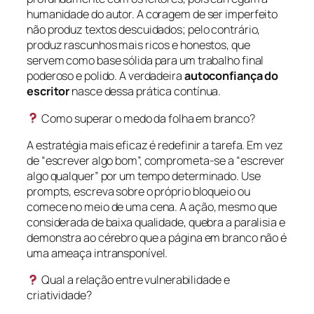
humanidade do autor. A coragem de ser imperfeito
não produz textos descuidados; pelo contrário,
produz rascunhos mais ricos e honestos, que
servem como base sólida para um trabalho final
poderoso e polido. A verdadeira
autoconfiança do
escritor
nasce dessa prática contínua.
Como superar o medo da folha em branco?
A estratégia mais eficaz é redefinir a tarefa. Em vez
de “escrever algo bom”, comprometa-se a “escrever
algo qualquer” por um tempo determinado. Use
prompts, escreva sobre o próprio bloqueio ou
comece no meio de uma cena. A ação, mesmo que
considerada de baixa qualidade, quebra a paralisia e
demonstra ao cérebro que a página em branco não é
uma ameaça intransponível.
Qual a relação entre vulnerabilidade e
criatividade?