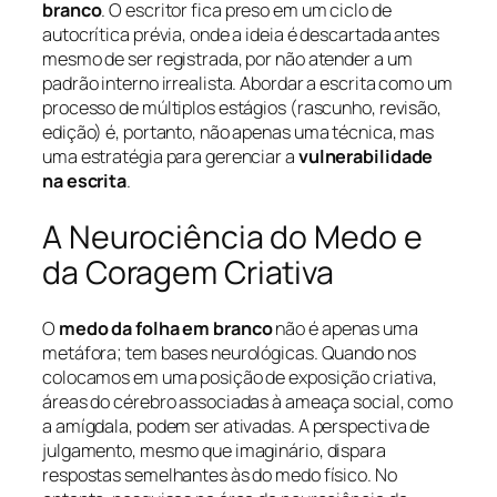
branco
. O escritor fica preso em um ciclo de
autocrítica prévia, onde a ideia é descartada antes
mesmo de ser registrada, por não atender a um
padrão interno irrealista. Abordar a escrita como um
processo de múltiplos estágios (rascunho, revisão,
edição) é, portanto, não apenas uma técnica, mas
uma estratégia para gerenciar a
vulnerabilidade
na escrita
.
A Neurociência do Medo e
da Coragem Criativa
O
medo da folha em branco
não é apenas uma
metáfora; tem bases neurológicas. Quando nos
colocamos em uma posição de exposição criativa,
áreas do cérebro associadas à ameaça social, como
a amígdala, podem ser ativadas. A perspectiva de
julgamento, mesmo que imaginário, dispara
respostas semelhantes às do medo físico. No