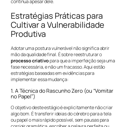
contínua apesar dele.
Estratégias Práticas para
Cultivar a Vulnerabilidade
Produtiva
Adotar uma postura vulnerável não significa abrir
mão da qualidade final. É sobre reestruturar o
processo criativo
para que a imperfeição seja uma
fase necessária, e não um fracasso. Aqui estão
estratégias baseadas em evidências para
implementar essa mudança:
1. A Técnica do Rascunho Zero (ou “Vomitar
no Papel”)
O objetivo deste estágio é explicitamente não criar
algo bom. É transferir ideias do cérebro para a tela
ou papel o mais rápido possível, sem pausas para
corrigir gramática, escolher a palavra perfeita ou