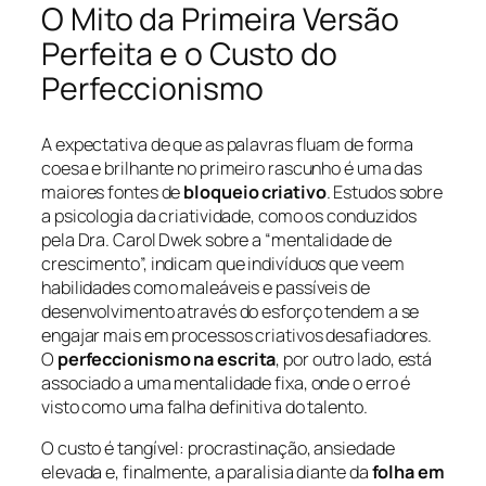
O Mito da Primeira Versão
Perfeita e o Custo do
Perfeccionismo
A expectativa de que as palavras fluam de forma
coesa e brilhante no primeiro rascunho é uma das
maiores fontes de
bloqueio criativo
. Estudos sobre
a psicologia da criatividade, como os conduzidos
pela Dra. Carol Dwek sobre a “mentalidade de
crescimento”, indicam que indivíduos que veem
habilidades como maleáveis e passíveis de
desenvolvimento através do esforço tendem a se
engajar mais em processos criativos desafiadores.
O
perfeccionismo na escrita
, por outro lado, está
associado a uma mentalidade fixa, onde o erro é
visto como uma falha definitiva do talento.
O custo é tangível: procrastinação, ansiedade
elevada e, finalmente, a paralisia diante da
folha em