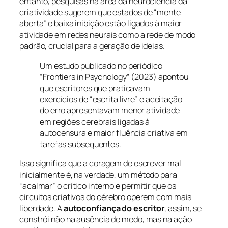
entanto, pesquisas na área da neurociência da
criatividade sugerem que estados de “mente
aberta” e baixa inibição estão ligados à maior
atividade em redes neurais como a rede de modo
padrão, crucial para a geração de ideias.
Um estudo publicado no periódico
“Frontiers in Psychology” (2023) apontou
que escritores que praticavam
exercícios de “escrita livre” e aceitação
do erro apresentavam menor atividade
em regiões cerebrais ligadas à
autocensura e maior fluência criativa em
tarefas subsequentes.
Isso significa que a coragem de escrever mal
inicialmente é, na verdade, um método para
“acalmar” o crítico interno e permitir que os
circuitos criativos do cérebro operem com mais
liberdade. A
autoconfiança do escritor
, assim, se
constrói não na ausência de medo, mas na ação