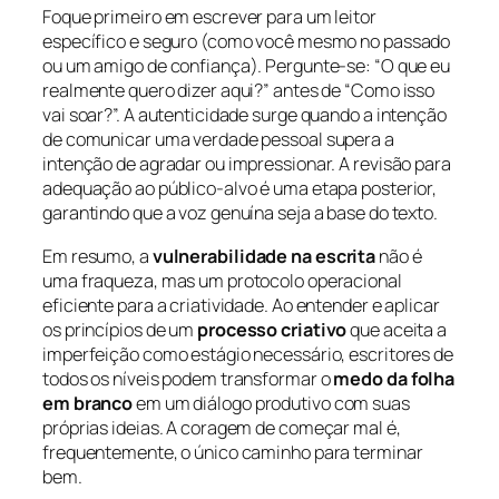
Foque primeiro em escrever para um leitor
específico e seguro (como você mesmo no passado
ou um amigo de confiança). Pergunte-se: “O que eu
realmente quero dizer aqui?” antes de “Como isso
vai soar?”. A autenticidade surge quando a intenção
de comunicar uma verdade pessoal supera a
intenção de agradar ou impressionar. A revisão para
adequação ao público-alvo é uma etapa posterior,
garantindo que a voz genuína seja a base do texto.
Em resumo, a
vulnerabilidade na escrita
não é
uma fraqueza, mas um protocolo operacional
eficiente para a criatividade. Ao entender e aplicar
os princípios de um
processo criativo
que aceita a
imperfeição como estágio necessário, escritores de
todos os níveis podem transformar o
medo da folha
em branco
em um diálogo produtivo com suas
próprias ideias. A coragem de começar mal é,
frequentemente, o único caminho para terminar
bem.