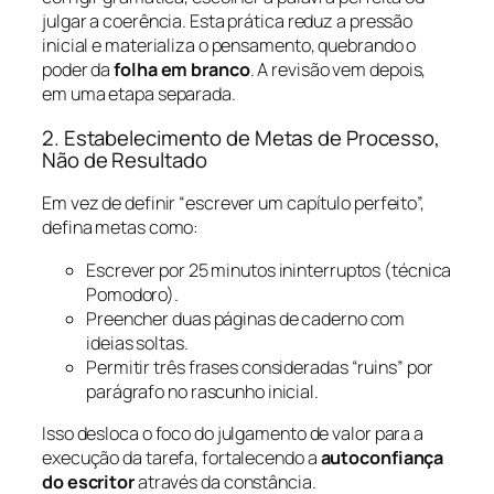
julgar a coerência. Esta prática reduz a pressão
inicial e materializa o pensamento, quebrando o
poder da
folha em branco
. A revisão vem depois,
em uma etapa separada.
2. Estabelecimento de Metas de Processo,
Não de Resultado
Em vez de definir “escrever um capítulo perfeito”,
defina metas como:
Escrever por 25 minutos ininterruptos (técnica
Pomodoro).
Preencher duas páginas de caderno com
ideias soltas.
Permitir três frases consideradas “ruins” por
parágrafo no rascunho inicial.
Isso desloca o foco do julgamento de valor para a
execução da tarefa, fortalecendo a
autoconfiança
do escritor
através da constância.