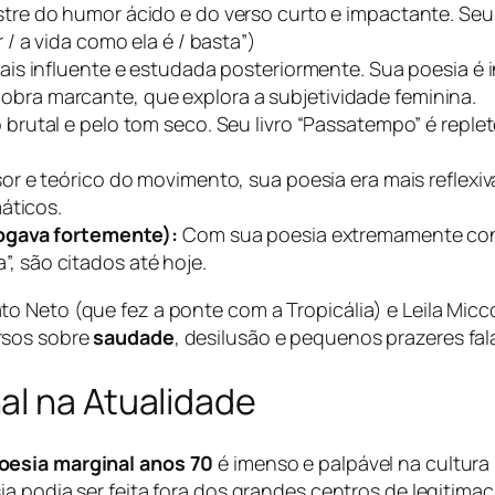
tre do humor ácido e do verso curto e impactante. Seu
/ a vida como ela é / basta”)
ais influente e estudada posteriormente. Sua poesia é i
ua obra marcante, que explora a subjetividade feminina.
rutal e pelo tom seco. Seu livro “Passatempo” é reple
or e teórico do movimento, sua poesia era mais reflexi
áticos.
logava fortemente):
Com sua poesia extremamente conci
”, são citados até hoje.
 Neto (que fez a ponte com a Tropicália) e Leila Micco
rsos sobre
saudade
, desilusão e pequenos prazeres fal
al na Atualidade
oesia marginal anos 70
é imenso e palpável na cultura
ia podia ser feita fora dos grandes centros de legitima