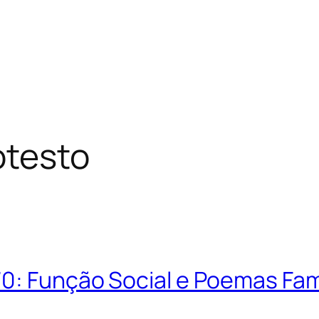
otesto
70: Função Social e Poemas F