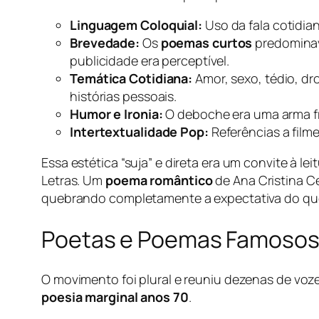
Linguagem Coloquial:
Uso da fala cotidia
Brevedade:
Os
poemas curtos
predominava
publicidade era perceptível.
Temática Cotidiana:
Amor, sexo, tédio, dro
histórias pessoais.
Humor e Ironia:
O deboche era uma arma fre
Intertextualidade Pop:
Referências a filme
Essa estética “suja” e direta era um convite à 
Letras. Um
poema romântico
de Ana Cristina Cé
quebrando completamente a expectativa do qu
Poetas e Poemas Famosos
O movimento foi plural e reuniu dezenas de voz
poesia marginal anos 70
.