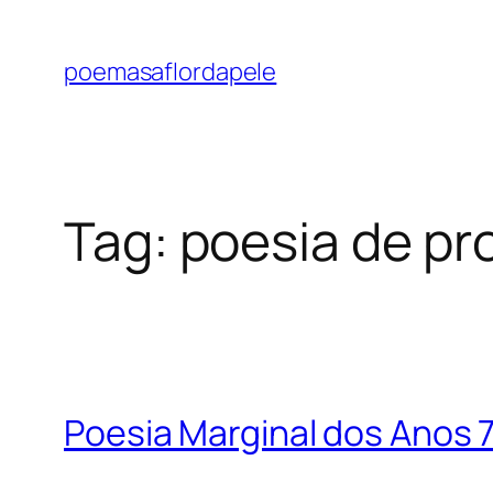
Pular
para
poemasaflordapele
o
conteúdo
Tag:
poesia de pr
Poesia Marginal dos Anos 