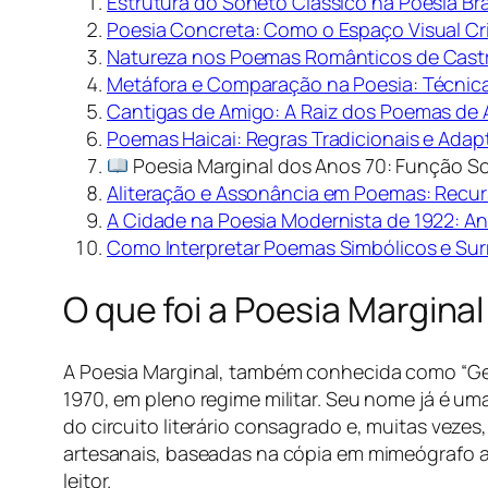
Estrutura do Soneto Clássico na Poesia Bras
Poesia Concreta: Como o Espaço Visual C
Natureza nos Poemas Românticos de Castro
Metáfora e Comparação na Poesia: Técni
Cantigas de Amigo: A Raiz dos Poemas de
Poemas Haicai: Regras Tradicionais e Adap
Poesia Marginal dos Anos 70: Função So
Aliteração e Assonância em Poemas: Recu
A Cidade na Poesia Modernista de 1922: An
Como Interpretar Poemas Simbólicos e Surre
O que foi a Poesia Margina
A Poesia Marginal, também conhecida como “Gera
1970, em pleno regime militar. Seu nome já é um
do circuito literário consagrado e, muitas veze
artesanais, baseadas na cópia em mimeógrafo a 
leitor.