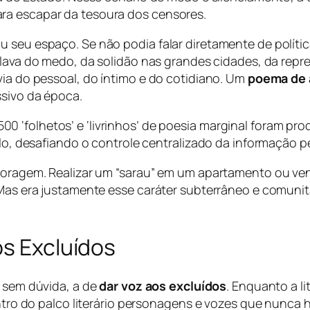
ra escapar da tesoura dos censores.
 seu espaço. Se não podia falar diretamente de polític
alava do medo, da solidão nas grandes cidades, da repr
via do pessoal, do íntimo e do cotidiano. Um
poema de
ssivo da época.
500 ‘folhetos’ e ‘livrinhos’ de poesia marginal foram pr
, desafiando o controle centralizado da informação pe
 coragem. Realizar um “sarau” em um apartamento ou ve
. Mas era justamente esse caráter subterrâneo e comuni
os Excluídos
, sem dúvida, a de
dar voz aos excluídos
. Enquanto a l
entro do palco literário personagens e vozes que nunca 