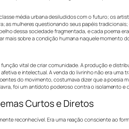
lasse média urbana desiludidos com o futuro; os artis
 as mulheres questionando seus papéis tradicionais;
m espelho dessa sociedade fragmentada, e cada poema er
lar mais sobre a condição humana naquele momento do
função vital de criar comunidade. A produção e distrib
etiva e intelectual. A venda do livrinho não era uma t
entes do movimento, costumava dizer que a poesia mar
alavra, foi um antídoto poderoso contra o isolamento e 
Poemas Curtos e Diretos
mente reconhecível. Era uma reação consciente ao for