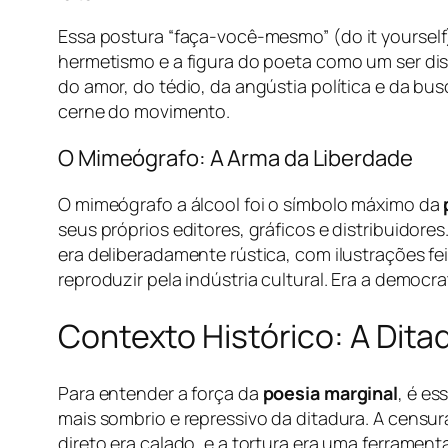
Essa postura “faça-você-mesmo” (
do it yourself
hermetismo e a figura do poeta como um ser dist
do amor, do tédio, da angústia política e da bu
cerne do movimento.
O Mimeógrafo: A Arma da Liberdade
O mimeógrafo a álcool foi o símbolo máximo da
seus próprios editores, gráficos e distribuidores
era deliberadamente rústica, com ilustrações fe
reproduzir pela indústria cultural. Era a democra
Contexto Histórico: A Ditad
Para entender a força da
poesia marginal
, é es
mais sombrio e repressivo da ditadura. A censura 
direto era calado, e a tortura era uma ferramen