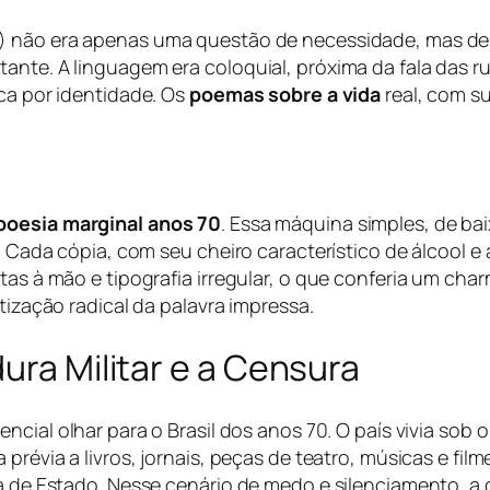
) não era apenas uma questão de necessidade, mas de i
ante. A linguagem era coloquial, próxima da fala das r
sca por identidade. Os
poemas sobre a vida
real, com su
poesia marginal anos 70
. Essa máquina simples, de ba
. Cada cópia, com seu cheiro característico de álcool e a
itas à mão e tipografia irregular, o que conferia um ch
tização radical da palavra impressa.
ura Militar e a Censura
sencial olhar para o Brasil dos anos 70. O país vivia sob 
prévia a livros, jornais, peças de teatro, músicas e film
ta de Estado. Nesse cenário de medo e silenciamento, a 