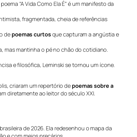
 poema “A Vida Como Ela É” é um manifesto da
ntimista, fragmentada, cheia de referências
to de
poemas curtos
que capturam a angústia e
va, mas mantinha o pé no chão do cotidiano.
sa e filosófica, Leminski se tornou um ícone.
lis, criaram um repertório de
poemas sobre a
am diretamente ao leitor do século XXI.
 brasileira de 2026. Ela redesenhou o mapa da
ção e com meios precários.