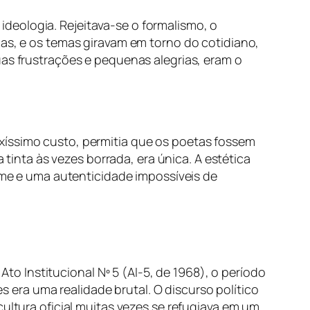
deologia. Rejeitava-se o formalismo, o
uas, e os temas giravam em torno do cotidiano,
as frustrações e pequenas alegrias, eram o
ixíssimo custo, permitia que os poetas fossem
 tinta às vezes borrada, era única. A estética
arme e uma autenticidade impossíveis de
o Ato Institucional Nº 5 (AI-5, de 1968), o período
es era uma realidade brutal. O discurso político
cultura oficial muitas vezes se refugiava em um