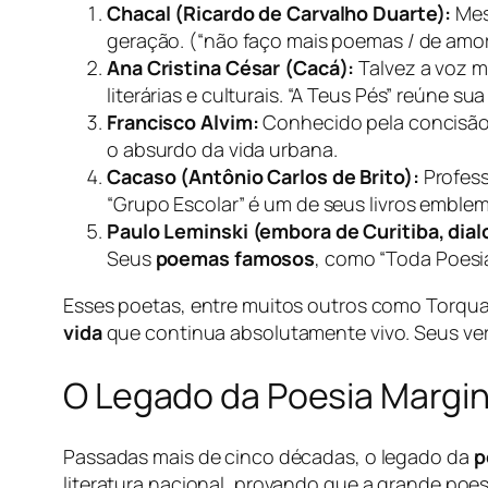
Chacal (Ricardo de Carvalho Duarte):
Mes
geração. (“não faço mais poemas / de amor 
Ana Cristina César (Cacá):
Talvez a voz m
literárias e culturais. “A Teus Pés” reúne s
Francisco Alvim:
Conhecido pela concisão b
o absurdo da vida urbana.
Cacaso (Antônio Carlos de Brito):
Profess
“Grupo Escolar” é um de seus livros emblem
Paulo Leminski (embora de Curitiba, dia
Seus
poemas famosos
, como “Toda Poesia
Esses poetas, entre muitos outros como Torquato
vida
que continua absolutamente vivo. Seus ve
O Legado da Poesia Margin
Passadas mais de cinco décadas, o legado da
p
literatura nacional, provando que a grande poes