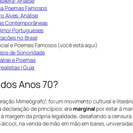
ileira: Análise
ria Poemas Famosos
 Alves: Análise
cas Contemporâneas
 Amor Portugueses
tações no Brasil
cial e Poemas Famosos (você está aqui)
rsos de Sonoridade
álise e Poemas
alistas | Guia
l dos Anos 70?
ção Mimeógrafo”, foi um movimento cultural e literário
a declaração de princípios: era
marginal
por estar à mar
s, à margem da própria legalidade, desafiando a censur
álcool, na venda de mão em mão em bares, universidade