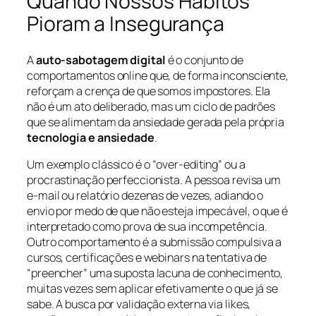
Quando Nossos Hábitos
Pioram a Insegurança
A
auto-sabotagem digital
é o conjunto de
comportamentos online que, de forma inconsciente,
reforçam a crença de que somos impostores. Ela
não é um ato deliberado, mas um ciclo de padrões
que se alimentam da ansiedade gerada pela própria
tecnologia e ansiedade
.
Um exemplo clássico é o “over-editing” ou a
procrastinação perfeccionista. A pessoa revisa um
e-mail ou relatório dezenas de vezes, adiando o
envio por medo de que não esteja impecável, o que é
interpretado como prova de sua incompetência.
Outro comportamento é a submissão compulsiva a
cursos, certificações e webinars na tentativa de
“preencher” uma suposta lacuna de conhecimento,
muitas vezes sem aplicar efetivamente o que já se
sabe. A busca por validação externa via likes,