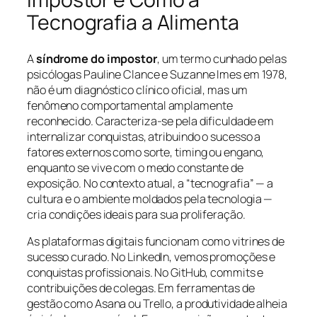
Tecnografia a Alimenta
A
síndrome do impostor
, um termo cunhado pelas
psicólogas Pauline Clance e Suzanne Imes em 1978,
não é um diagnóstico clínico oficial, mas um
fenômeno comportamental amplamente
reconhecido. Caracteriza-se pela dificuldade em
internalizar conquistas, atribuindo o sucesso a
fatores externos como sorte, timing ou engano,
enquanto se vive com o medo constante de
exposição. No contexto atual, a “tecnografia” — a
cultura e o ambiente moldados pela tecnologia —
cria condições ideais para sua proliferação.
As plataformas digitais funcionam como vitrines de
sucesso curado. No LinkedIn, vemos promoções e
conquistas profissionais. No GitHub, commits e
contribuições de colegas. Em ferramentas de
gestão como Asana ou Trello, a produtividade alheia