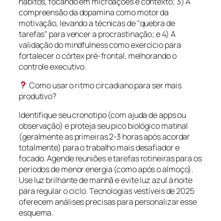
hábitos, focando em microações e contexto; 3) A
compreensão da dopamina como motor da
motivação, levando a técnicas de “quebra de
tarefas” para vencer a procrastinação; e 4) A
validação do mindfulness como exercício para
fortalecer o córtex pré-frontal, melhorando o
controle executivo.
Como usar o ritmo circadiano para ser mais
produtivo?
Identifique seu cronotipo (com ajuda de apps ou
observação) e proteja seu pico biológico matinal
(geralmente as primeiras 2-3 horas após acordar
totalmente) para o trabalho mais desafiador e
focado. Agende reuniões e tarefas rotineiras para os
períodos de menor energia (como após o almoço).
Use luz brilhante de manhã e evite luz azul à noite
para regular o ciclo. Tecnologias vestíveis de 2025
oferecem análises precisas para personalizar esse
esquema.