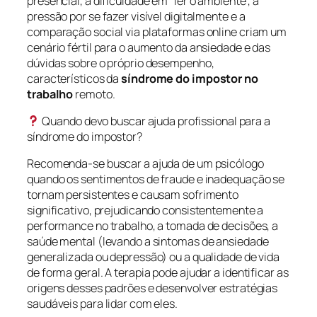
presencial, a dificuldade em “ler o ambiente”, a
pressão por se fazer visível digitalmente e a
comparação social via plataformas online criam um
cenário fértil para o aumento da ansiedade e das
dúvidas sobre o próprio desempenho,
característicos da
síndrome do impostor no
trabalho
remoto.
Quando devo buscar ajuda profissional para a
síndrome do impostor?
Recomenda-se buscar a ajuda de um psicólogo
quando os sentimentos de fraude e inadequação se
tornam persistentes e causam sofrimento
significativo, prejudicando consistentemente a
performance no trabalho, a tomada de decisões, a
saúde mental (levando a sintomas de ansiedade
generalizada ou depressão) ou a qualidade de vida
de forma geral. A terapia pode ajudar a identificar as
origens desses padrões e desenvolver estratégias
saudáveis para lidar com eles.