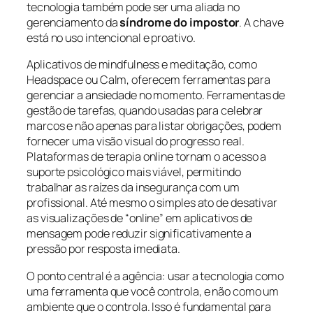
tecnologia também pode ser uma aliada no
gerenciamento da
síndrome do impostor
. A chave
está no uso intencional e proativo.
Aplicativos de mindfulness e meditação, como
Headspace ou Calm, oferecem ferramentas para
gerenciar a ansiedade no momento. Ferramentas de
gestão de tarefas, quando usadas para celebrar
marcos e não apenas para listar obrigações, podem
fornecer uma visão visual do progresso real.
Plataformas de terapia online tornam o acesso a
suporte psicológico mais viável, permitindo
trabalhar as raízes da insegurança com um
profissional. Até mesmo o simples ato de desativar
as visualizações de “online” em aplicativos de
mensagem pode reduzir significativamente a
pressão por resposta imediata.
O ponto central é a agência: usar a tecnologia como
uma ferramenta que você controla, e não como um
ambiente que o controla. Isso é fundamental para