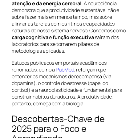
atenção e da energia cerebral
. A neurociência
demonstra que a produtividade sustentável não é
sobre fazer mais em menos tempo, mas sobre
alinhar as tarefas com os ritmos e capacidades
naturais do nosso sistema nervoso. Conceitos como
carga cognitiva
e
função executiva
saíram dos
laboratórios para se tornarem pilares de
metodologias aplicadas.
Estudos publicados em portais acadêmicos
renomados, como a
PubMed
, reforçam que
entender os mecanismos de recompensa (via
dopamina), o controle do estresse (papel do
cortisol) e a neuroplasticidade é fundamental para
construir hábitos duradouros. A produtividade,
portanto, começa com a biologia.
Descobertas-Chave de
2025 para o Foco e