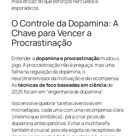
mais eficaz do que esforços hercúleos e
esporádicos.
O Controle da Dopamina: A
Chave para Vencer a
Procrastinação
Entender a
dopamina e procrastinação
mudou o
jogo. A procrastinação não é preguiça, mas uma
falha na regulação da dopamina, o
neurotransmissor da motivação e da recompensa.
As
técnicas de foco baseadas em ciência
de
2025 focam em “engenharia de dopamina”.
Isso envolve quebrar tarefas aversivas em
microetapas, cada uma com uma recompensa clara
(mesmo que simbólica), para criar picos de
dopamina antecipatórios. Evitar a multitarefa
também é crucial, pois ela esgota os receptores de