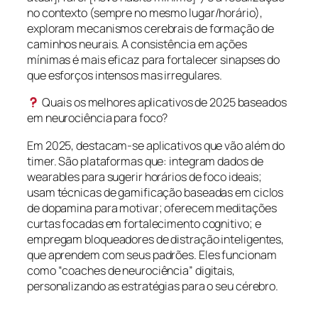
no contexto (sempre no mesmo lugar/horário),
exploram mecanismos cerebrais de formação de
caminhos neurais. A consistência em ações
mínimas é mais eficaz para fortalecer sinapses do
que esforços intensos mas irregulares.
Quais os melhores aplicativos de 2025 baseados
em neurociência para foco?
Em 2025, destacam-se aplicativos que vão além do
timer. São plataformas que: integram dados de
wearables para sugerir horários de foco ideais;
usam técnicas de gamificação baseadas em ciclos
de dopamina para motivar; oferecem meditações
curtas focadas em fortalecimento cognitivo; e
empregam bloqueadores de distração inteligentes,
que aprendem com seus padrões. Eles funcionam
como “coaches de neurociência” digitais,
personalizando as estratégias para o seu cérebro.