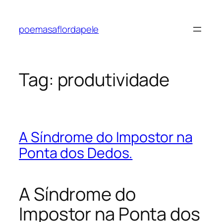
Pular
para
poemasaflordapele
o
conteúdo
Tag:
produtividade
A Síndrome do Impostor na
Ponta dos Dedos.
A Síndrome do
Impostor na Ponta dos