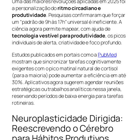
Uma das maiores revoluções aplicadas em 2025 foi
a personalização do
ritmo circadiano e
produtividade
. Pesquisas confirmaram que forçar
um “padrão de 9h às 17h” universal é ineficiente. A
ciência agora permite mapear, com ajuda de
tecnologia vestível para produtividade
, os picos
individuais de alerta, criatividade e foco profundo.
Estudos publicados em portais como a
PubMed
mostram que sincronizar tarefas cognitivamente
exigentes com o pico matinal natural de cortisol
(para a maioria) pode aumentar a eficiência em até
30%. Aplicativos agora sugerem agendar reuniões
estratégicas ou trabalhos analíticos nessa janela,
reservando períodos de baixa energia para tarefas
rotineiras.
Neuroplasticidade Dirigida:
Reescrevendo o Cérebro
para Hábitos Produtivos