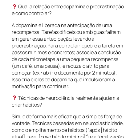
Qual a relação entre dopamina e procrastinação
e como controlar?
A dopamina é liberada na antecipação de uma
recompensa. Tarefas difíceis ou ambíguas falham
em gerar essa antecipação, levando à
procrastinação. Para controlar: quebre a tarefa em
passos mínimos e concretos; associe a conclusão
de cada microetapa a uma pequena recompensa
(um café, uma pausa); e reduza o atrito para
começar (ex.: abrir o documento por 2 minutos).
Isso cria ciclos de dopamina que impulsionam a
motivação para continuar.
Técnicas de neurociência realmente ajudam a
criar hábitos?
Sim, e de forma mais eficaz que a simples força de
vontade. Técnicas baseadas em neuroplasticidade,
como o empilhamento de hábitos (“após [hábito
atual], farei [novo hábito mínimo]”) e a focalização