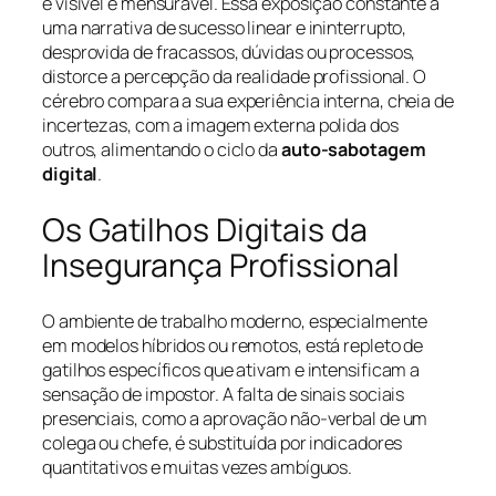
é visível e mensurável. Essa exposição constante a
uma narrativa de sucesso linear e ininterrupto,
desprovida de fracassos, dúvidas ou processos,
distorce a percepção da realidade profissional. O
cérebro compara a sua experiência interna, cheia de
incertezas, com a imagem externa polida dos
outros, alimentando o ciclo da
auto-sabotagem
digital
.
Os Gatilhos Digitais da
Insegurança Profissional
O ambiente de trabalho moderno, especialmente
em modelos híbridos ou remotos, está repleto de
gatilhos específicos que ativam e intensificam a
sensação de impostor. A falta de sinais sociais
presenciais, como a aprovação não-verbal de um
colega ou chefe, é substituída por indicadores
quantitativos e muitas vezes ambíguos.