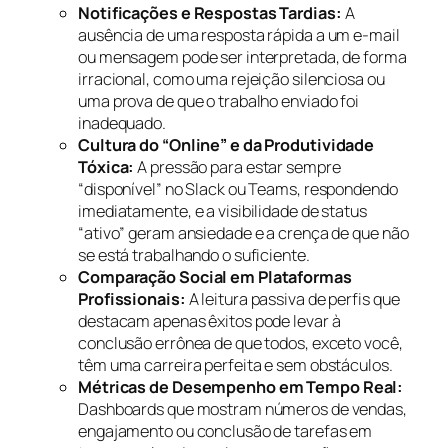
Notificações e Respostas Tardias:
A
ausência de uma resposta rápida a um e-mail
ou mensagem pode ser interpretada, de forma
irracional, como uma rejeição silenciosa ou
uma prova de que o trabalho enviado foi
inadequado.
Cultura do “Online” e da Produtividade
Tóxica:
A pressão para estar sempre
“disponível” no Slack ou Teams, respondendo
imediatamente, e a visibilidade de status
“ativo” geram ansiedade e a crença de que não
se está trabalhando o suficiente.
Comparação Social em Plataformas
Profissionais:
A leitura passiva de perfis que
destacam apenas êxitos pode levar à
conclusão errônea de que todos, exceto você,
têm uma carreira perfeita e sem obstáculos.
Métricas de Desempenho em Tempo Real:
Dashboards que mostram números de vendas,
engajamento ou conclusão de tarefas em