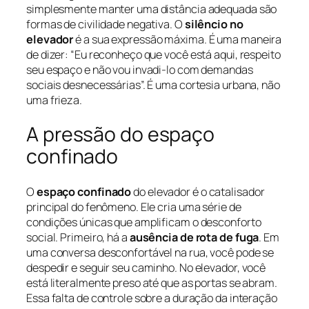
simplesmente manter uma distância adequada são
formas de civilidade negativa. O
silêncio no
elevador
é a sua expressão máxima. É uma maneira
de dizer: “Eu reconheço que você está aqui, respeito
seu espaço e não vou invadi-lo com demandas
sociais desnecessárias”. É uma cortesia urbana, não
uma frieza.
A pressão do espaço
confinado
O
espaço confinado
do elevador é o catalisador
principal do fenômeno. Ele cria uma série de
condições únicas que amplificam o desconforto
social. Primeiro, há a
ausência de rota de fuga
. Em
uma conversa desconfortável na rua, você pode se
despedir e seguir seu caminho. No elevador, você
está literalmente preso até que as portas se abram.
Essa falta de controle sobre a duração da interação