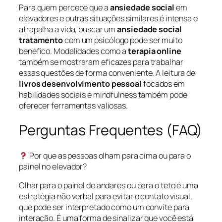
Para quem percebe que a
ansiedade social
em
elevadores e outras situações similares é intensa e
atrapalha a vida, buscar um
ansiedade social
tratamento
com um psicólogo pode ser muito
benéfico. Modalidades como a
terapia online
também se mostraram eficazes para trabalhar
essas questões de forma conveniente. A leitura de
livros desenvolvimento pessoal
focados em
habilidades sociais e mindfulness também pode
oferecer ferramentas valiosas.
Perguntas Frequentes (FAQ)
Por que as pessoas olham para cima ou para o
painel no elevador?
Olhar para o painel de andares ou para o teto é uma
estratégia não verbal para evitar o contato visual,
que pode ser interpretado como um convite para
interação. É uma forma de sinalizar que você está