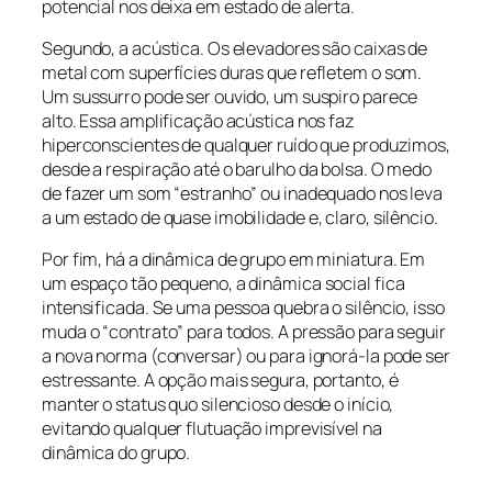
potencial nos deixa em estado de alerta.
Segundo, a acústica. Os elevadores são caixas de
metal com superfícies duras que refletem o som.
Um sussurro pode ser ouvido, um suspiro parece
alto. Essa amplificação acústica nos faz
hiperconscientes de qualquer ruído que produzimos,
desde a respiração até o barulho da bolsa. O medo
de fazer um som “estranho” ou inadequado nos leva
a um estado de quase imobilidade e, claro, silêncio.
Por fim, há a dinâmica de grupo em miniatura. Em
um espaço tão pequeno, a dinâmica social fica
intensificada. Se uma pessoa quebra o silêncio, isso
muda o “contrato” para todos. A pressão para seguir
a nova norma (conversar) ou para ignorá-la pode ser
estressante. A opção mais segura, portanto, é
manter o status quo silencioso desde o início,
evitando qualquer flutuação imprevisível na
dinâmica do grupo.