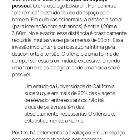
pessoal
. O antropólogo Edward T. Hall definiu a
“proxêmica”, o estudo do uso do espaço pelo
homem. Em culturas ocidentais, a distância social
(para interação com estranhos) é entre 1,20m e
3,60m. No elevador, essa distância é drasticamente
reduzida, muitas vezes para menos de 50cm. Essa
invasão involuntária de nossa zona íntima gera
desconforto e tensão. O silêncio é uma forma de
compensar essa proximidade excessiva, criando
uma “barreira psicológica” onde uma física não é
possível.
Um estudo da Universidade da Califórnia
sugeriu que em mais de 95% das viagens
de elevador entre estranhos, não há
troca de palavras além das
absolutamente necessárias. O silêncio é,
estatisticamente, a norma.
Por fim, há o elemento da avaliação. Em um espaço
pequeno e sem distrações, nos sentimos