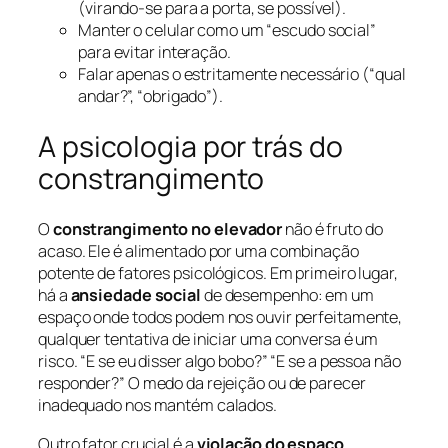
(virando-se para a porta, se possível).
Manter o celular como um “escudo social”
para evitar interação.
Falar apenas o estritamente necessário (“qual
andar?”, “obrigado”).
A psicologia por trás do
constrangimento
O
constrangimento no elevador
não é fruto do
acaso. Ele é alimentado por uma combinação
potente de fatores psicológicos. Em primeiro lugar,
há a
ansiedade social
de desempenho: em um
espaço onde todos podem nos ouvir perfeitamente,
qualquer tentativa de iniciar uma conversa é um
risco. “E se eu disser algo bobo?” “E se a pessoa não
responder?” O medo da rejeição ou de parecer
inadequado nos mantém calados.
Outro fator crucial é a
violação do espaço