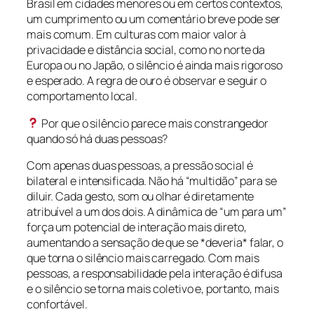
Brasil em cidades menores ou em certos contextos,
um cumprimento ou um comentário breve pode ser
mais comum. Em culturas com maior valor à
privacidade e distância social, como no norte da
Europa ou no Japão, o silêncio é ainda mais rigoroso
e esperado. A regra de ouro é observar e seguir o
comportamento local.
Por que o silêncio parece mais constrangedor
quando só há duas pessoas?
Com apenas duas pessoas, a pressão social é
bilateral e intensificada. Não há “multidão” para se
diluir. Cada gesto, som ou olhar é diretamente
atribuível a um dos dois. A dinâmica de “um para um”
força um potencial de interação mais direto,
aumentando a sensação de que se *deveria* falar, o
que torna o silêncio mais carregado. Com mais
pessoas, a responsabilidade pela interação é difusa
e o silêncio se torna mais coletivo e, portanto, mais
confortável.