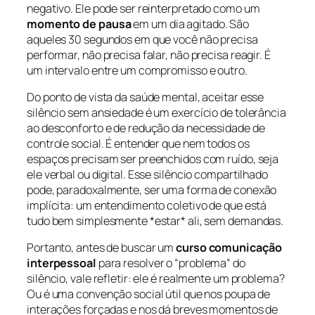
negativo. Ele pode ser reinterpretado como um
momento de pausa
em um dia agitado. São
aqueles 30 segundos em que você não precisa
performar, não precisa falar, não precisa reagir. É
um intervalo entre um compromisso e outro.
Do ponto de vista da saúde mental, aceitar esse
silêncio sem ansiedade é um exercício de tolerância
ao desconforto e de redução da necessidade de
controle social. É entender que nem todos os
espaços precisam ser preenchidos com ruído, seja
ele verbal ou digital. Esse silêncio compartilhado
pode, paradoxalmente, ser uma forma de conexão
implícita: um entendimento coletivo de que está
tudo bem simplesmente *estar* ali, sem demandas.
Portanto, antes de buscar um
curso comunicação
interpessoal
para resolver o “problema” do
silêncio, vale refletir: ele é realmente um problema?
Ou é uma convenção social útil que nos poupa de
interações forçadas e nos dá breves momentos de