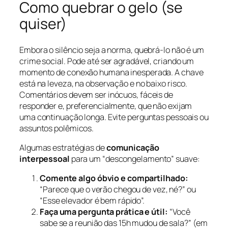
Como quebrar o gelo (se
quiser)
Embora o silêncio seja a norma, quebrá-lo não é um
crime social. Pode até ser agradável, criando um
momento de conexão humana inesperada. A chave
está na leveza, na observação e no baixo risco.
Comentários devem ser inócuos, fáceis de
responder e, preferencialmente, que não exijam
uma continuação longa. Evite perguntas pessoais ou
assuntos polêmicos.
Algumas estratégias de
comunicação
interpessoal
para um “descongelamento” suave:
Comente algo óbvio e compartilhado:
“Parece que o verão chegou de vez, né?” ou
“Esse elevador é bem rápido”.
Faça uma pergunta prática e útil:
“Você
sabe se a reunião das 15h mudou de sala?” (em