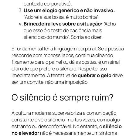
contexto corporativo).
Use um elogio genérico e não invasivo:
“Adorei a sua bolsa, é muito bonita”.
Brincadeira leve sobre a situação:
“Acho
que esse é o teste de paciência mais
silencioso do mundo”. Sorria ao dizer.
É fundamental ler a linguagem corporal. Se a pessoa
responde com monossílabos, continua olhando
fixamente para o painel ou dá as costas, é um sinal
claro de que prefere o silêncio. Respeite isso
imediatamente. A tentativa de
quebrar o gelo
deve
ser um convite, não uma imposição.
O silêncio é sempre ruim?
A cultura moderna supervaloriza a comunicação
constante e vê o silêncio, muitas vezes, como algo
estranho ou desconfortável. No entanto, o
silêncio
no elevador
não é necessariamente um sintoma