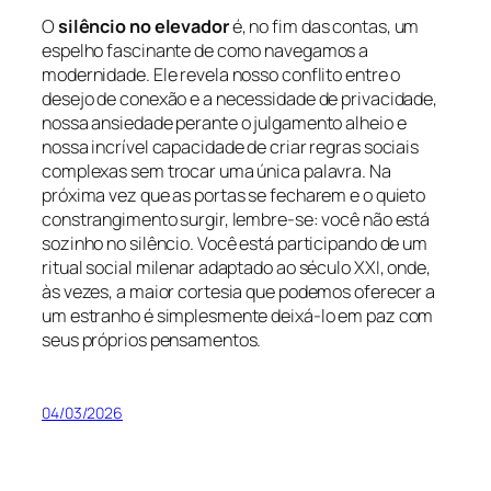
O
silêncio no elevador
é, no fim das contas, um
espelho fascinante de como navegamos a
modernidade. Ele revela nosso conflito entre o
desejo de conexão e a necessidade de privacidade,
nossa ansiedade perante o julgamento alheio e
nossa incrível capacidade de criar regras sociais
complexas sem trocar uma única palavra. Na
próxima vez que as portas se fecharem e o quieto
constrangimento surgir, lembre-se: você não está
sozinho no silêncio. Você está participando de um
ritual social milenar adaptado ao século XXI, onde,
às vezes, a maior cortesia que podemos oferecer a
um estranho é simplesmente deixá-lo em paz com
seus próprios pensamentos.
04/03/2026