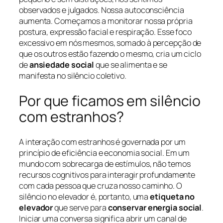
observados e julgados. Nossa autoconsciência
aumenta. Começamos a monitorar nossa própria
postura, expressão facial e respiração. Esse foco
excessivo em nós mesmos, somado à percepção de
que os outros estão fazendo o mesmo, cria um ciclo
de
ansiedade social
que se alimenta e se
manifesta no silêncio coletivo.
Por que ficamos em silêncio
com estranhos?
A interação com estranhos é governada por um
princípio de eficiência e economia social. Em um
mundo com sobrecarga de estímulos, não temos
recursos cognitivos para interagir profundamente
com cada pessoa que cruza nosso caminho. O
silêncio no elevador é, portanto, uma
etiqueta no
elevador
que serve para
conservar energia social
.
Iniciar uma conversa significa abrir um canal de