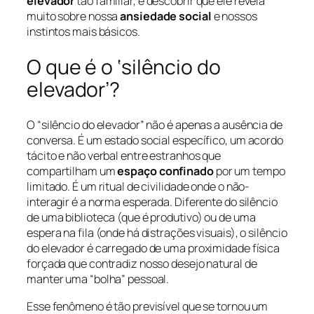
elevador
tão familiar, e descobrir que ele revela
muito sobre nossa
ansiedade social
e nossos
instintos mais básicos.
O que é o ‘silêncio do
elevador’?
O “silêncio do elevador” não é apenas a ausência de
conversa. É um estado social específico, um acordo
tácito e não verbal entre estranhos que
compartilham um
espaço confinado
por um tempo
limitado. É um ritual de civilidade onde o não-
interagir é a norma esperada. Diferente do silêncio
de uma biblioteca (que é produtivo) ou de uma
espera na fila (onde há distrações visuais), o silêncio
do elevador é carregado de uma proximidade física
forçada que contradiz nosso desejo natural de
manter uma “bolha” pessoal.
Esse fenômeno é tão previsível que se tornou um