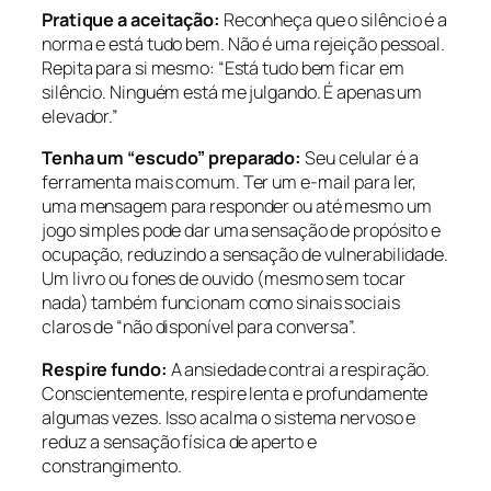
Pratique a aceitação:
Reconheça que o silêncio é a
norma e está tudo bem. Não é uma rejeição pessoal.
Repita para si mesmo: “Está tudo bem ficar em
silêncio. Ninguém está me julgando. É apenas um
elevador.”
Tenha um “escudo” preparado:
Seu celular é a
ferramenta mais comum. Ter um e-mail para ler,
uma mensagem para responder ou até mesmo um
jogo simples pode dar uma sensação de propósito e
ocupação, reduzindo a sensação de vulnerabilidade.
Um livro ou fones de ouvido (mesmo sem tocar
nada) também funcionam como sinais sociais
claros de “não disponível para conversa”.
Respire fundo:
A ansiedade contrai a respiração.
Conscientemente, respire lenta e profundamente
algumas vezes. Isso acalma o sistema nervoso e
reduz a sensação física de aperto e
constrangimento.