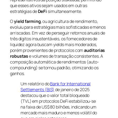
que esses ativos sejam usados em outras
estratégias de
DeFi
simultaneamente.
O
yield farming
, ou agricultura de rendimento,
evoluiu para estratégias mais sofisticadas e menos
arriscadas. Em vez de perseguir retornos anuais de
três dígitos insustentáveis, os fornecedores de
liquidez agora buscam yields mais moderados,
porém provenientes de protocolos com
auditorias
robustas
e volumes de transação consistentes. A
composição automática de rendimentos (auto-
compounding) se tornou padrão, otimizando os
ganhos.
Um relatório do
Bank for International
Settlements (BIS)
de janeiro de 2025
destacou que o valor total bloqueado
(TVL) em protocolos DeFi estabilizou-se
na faixa de US$ 80 bilhões, indicando um
mercado mais maduro e menos volátil do