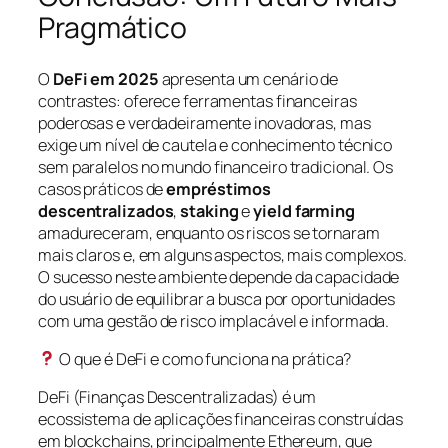
Pragmático
O
DeFi em 2025
apresenta um cenário de
contrastes: oferece ferramentas financeiras
poderosas e verdadeiramente inovadoras, mas
exige um nível de cautela e conhecimento técnico
sem paralelos no mundo financeiro tradicional. Os
casos práticos de
empréstimos
descentralizados
,
staking
e
yield farming
amadureceram, enquanto os riscos se tornaram
mais claros e, em alguns aspectos, mais complexos.
O sucesso neste ambiente depende da capacidade
do usuário de equilibrar a busca por oportunidades
com uma gestão de risco implacável e informada.
O que é DeFi e como funciona na prática?
DeFi (Finanças Descentralizadas) é um
ecossistema de aplicações financeiras construídas
em blockchains, principalmente Ethereum, que