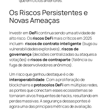
que em ciclos anteriores.
Os Riscos Persistentes e
Novas Ameaças
Investir em
DeFi
continua sendo uma atividade de
alto risco. Os
riscos DeFi
mais críticos em 2025
incluem:
riscos de contrato inteligente
(bugs ou
vulnerabilidades exploráveis),
riscos de
governança
(decisões centralizadas ou ataques a
votações) e
riscos de contraparte
(falência ou
fuga de desenvolvedores anônimos).
Um risco que ganhou destaque é o de
interoperabilidade
. Com a proliferação de
blockchains e
protocolos DeFi
em múltiplas redes,
as pontes que conectam esses ecossistemas se
tornaram alvos frequentes de hacks, resultando em
perdas massivas. A segurança dessas pontes é
agora uma das principais métricas de avaliação.