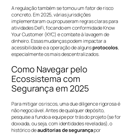
A regulação também se tornou um fator de risco
concreto. Em 2025, várias jurisdições
implementaram ou propuseram regras claras para
atividades DeFi, focando em conformidade
Know
Your Customer (KYC)
e combate à lavagem de
dinheiro. Essas mudanças podem impactar a
acessibilidade e a operação de alguns
protocolos
,
especialmente os mais descentralizados.
Como Navegar pelo
Ecossistema com
Segurança em 2025
Para mitigar os riscos, uma due diligence rigorosa é
não negociável. Antes de qualquer depósito,
pesquise a fundo a equipe por trás do projeto (se for
doxxada, ou seja, com identidades reveladas), o
histórico de
auditorias de segurança
por