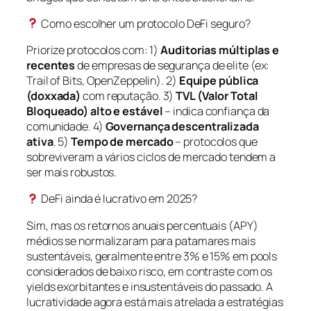
Como escolher um protocolo DeFi seguro?
Priorize protocolos com: 1)
Auditorias múltiplas e
recentes
de empresas de segurança de elite (ex:
Trail of Bits, OpenZeppelin). 2)
Equipe pública
(doxxada)
com reputação. 3)
TVL (Valor Total
Bloqueado) alto e estável
– indica confiança da
comunidade. 4)
Governança descentralizada
ativa
. 5)
Tempo de mercado
– protocolos que
sobreviveram a vários ciclos de mercado tendem a
ser mais robustos.
DeFi ainda é lucrativo em 2025?
Sim, mas os retornos anuais percentuais (APY)
médios se normalizaram para patamares mais
sustentáveis, geralmente entre 3% e 15% em pools
considerados de baixo risco, em contraste com os
yields exorbitantes e insustentáveis do passado. A
lucratividade agora está mais atrelada a estratégias