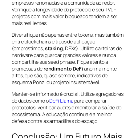
empresas renomadas e a comunidade ao redor.
Verifique a longevidade do protocolo e seu TVL –
projetos com mais valor bloqueado tendem a ser
mais resilientes.
Diversifique não apenas entre tokens, mas também
entre blockchains e tipos de aplicação
(empréstimos,
staking
, DEXs). Utilize carteiras de
hardware para guardar grandes valores e nunca
compartilhe sua seed phrase. Fique atento a
promessas de
rendimento DeFi
anormalmente
altos, que são, quase sempre, indicativos de
esquema Ponzi ou projeto insustentável.
Manter-se informado é crucial. Utilize agregadores
de dados como o
DeFi Llama
para comparar
protocolos, verificar audits e monitorar a saúde do
ecossistema. A educação contínua é a melhor
defesa contra as armadilhas do espaço.
Conclusão: Um Futuro Mais