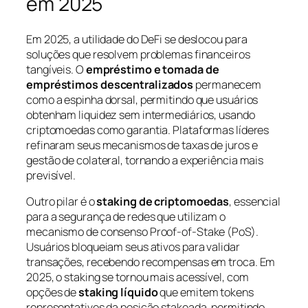
em 2025
Em 2025, a utilidade do DeFi se deslocou para
soluções que resolvem problemas financeiros
tangíveis. O
empréstimo e tomada de
empréstimos descentralizados
permanecem
como a espinha dorsal, permitindo que usuários
obtenham liquidez sem intermediários, usando
criptomoedas como garantia. Plataformas líderes
refinaram seus mecanismos de taxas de juros e
gestão de colateral, tornando a experiência mais
previsível.
Outro pilar é o
staking de criptomoedas
, essencial
para a segurança de redes que utilizam o
mecanismo de consenso Proof-of-Stake (PoS).
Usuários bloqueiam seus ativos para validar
transações, recebendo recompensas em troca. Em
2025, o staking se tornou mais acessível, com
opções de
staking líquido
que emitem tokens
representativos da posição stakeada, permitindo