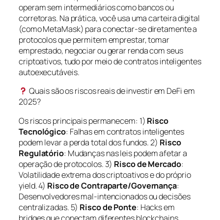
operam sem intermediários como bancos ou
corretoras. Na prática, você usa uma carteira digital
(como MetaMask) para conectar-se diretamente a
protocolos que permitem emprestar, tomar
emprestado, negociar ou gerar renda com seus
criptoativos, tudo por meio de contratos inteligentes
autoexecutáveis.
Quais são os riscos reais de investir em DeFi em
2025?
Os riscos principais permanecem: 1)
Risco
Tecnológico
: Falhas em contratos inteligentes
podem levar a perda total dos fundos. 2)
Risco
Regulatório
: Mudanças nas leis podem afetar a
operação de protocolos. 3)
Risco de Mercado
:
Volatilidade extrema dos criptoativos e do próprio
yield. 4)
Risco de Contraparte/Governança
:
Desenvolvedores mal-intencionados ou decisões
centralizadas. 5)
Risco de Ponte
: Hacks em
bridges que conectam diferentes blockchains.