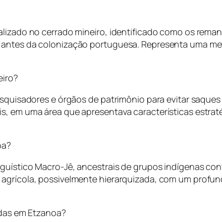
calizado no cerrado mineiro, identificado como os rem
 antes da colonização portuguesa. Representa uma me
eiro?
pesquisadores e órgãos de patrimônio para evitar saque
is, em uma área que apresentava características estr
oa?
guístico Macro-Jê, ancestrais de grupos indígenas con
e agrícola, possivelmente hierarquizada, com um prof
adas em Etzanoa?