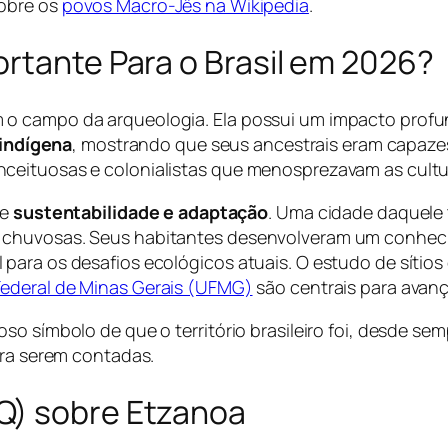
sobre os
povos Macro-Jês na Wikipedia
.
rtante Para o Brasil em 2026?
m o campo da arqueologia. Ela possui um impacto pro
 indígena
, mostrando que seus ancestrais eram capazes
ceituosas e colonialistas que menosprezavam as cultur
re
sustentabilidade e adaptação
. Uma cidade daquele 
 chuvosas. Seus habitantes desenvolveram um conheci
para os desafios ecológicos atuais. O estudo de sítios
Federal de Minas Gerais (UFMG)
são centrais para avan
o símbolo de que o território brasileiro foi, desde sem
ara serem contadas.
Q) sobre Etzanoa