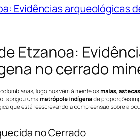
oa: Evidências arqueológicas d
de Etzanoa: Evidênc
gena no cerrado min
-colombianas, logo nos vêm à mente os
maias
,
asteca
iro, abrigou uma
metrópole indígena
de proporções impr
gica que está reescrevendo a compreensão sobre a oc
quecida no Cerrado