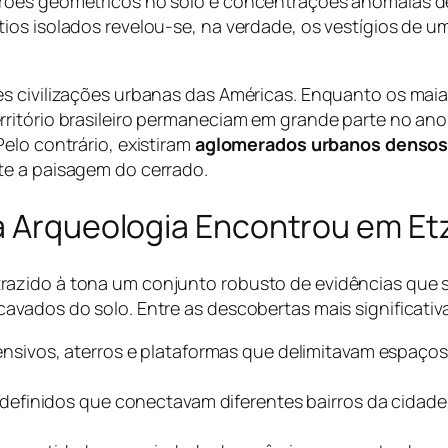
drões geométricos no solo e concentrações anômalas 
tios isolados revelou-se, na verdade, os vestígios de
es civilizações urbanas das Américas. Enquanto os mai
rritório brasileiro permaneciam em grande parte no an
elo contrário, existiram
aglomerados urbanos denso
te a paisagem do cerrado.
 a Arqueologia Encontrou em E
azido à tona um conjunto robusto de evidências que 
avados do solo. Entre as descobertas mais significativ
sivos, aterros e plataformas que delimitavam espaços p
definidos que conectavam diferentes bairros da cidad