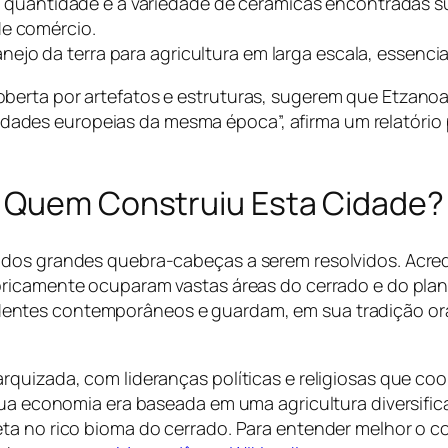
 quantidade e a variedade de cerâmicas encontradas 
de comércio.
nejo da terra para agricultura em larga escala, essenc
 coberta por artefatos e estruturas, sugerem que Etzan
idades europeias da mesma época”, afirma um relatório 
: Quem Construiu Esta Cidade?
 dos grandes quebra-cabeças a serem resolvidos. Acred
oricamente ocuparam vastas áreas do cerrado e do plana
ntes contemporâneos e guardam, em sua tradição oral
rquizada, com lideranças políticas e religiosas que co
Sua economia era baseada em uma agricultura diversifica
eta no rico bioma do cerrado. Para entender melhor o 