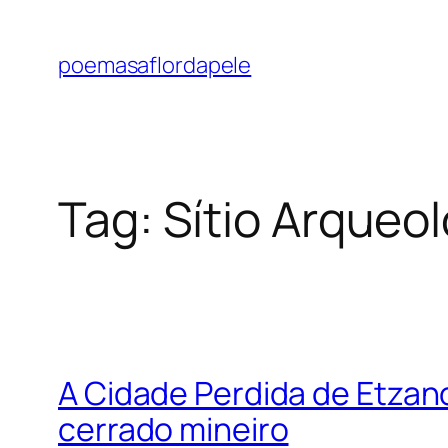
Pular
para
poemasaflordapele
o
conteúdo
Tag:
Sítio Arqueo
A Cidade Perdida de Etzan
cerrado mineiro