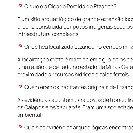
O que é a Cidade Perdida de Etzanoa?
É um sítio arqueológico de grande extensão lo
urbana construída por povos indígenas séculos
infraestrutura complexos.
Onde fica localizada Etzanoa no cerrado min
A localização exata é mantida em sigilo pelos 
uma região de cerrado no estado de Minas Gera
proximidade a recursos hídricos e solos férteis.
Quem eram os habitantes originais de Etzan
As evidências apontam para povos de tronco lin
os Caiapós e os Xacriabás. Eram uma sociedad
ambiental.
Quais as evidências arqueológicas encontr