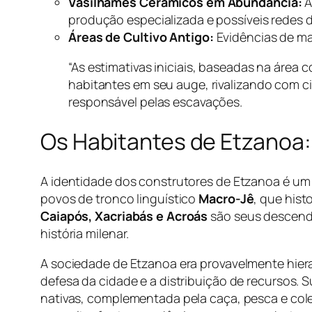
Vasilhames Cerâmicos em Abundância:
A
produção especializada e possíveis redes 
Áreas de Cultivo Antigo:
Evidências de ma
“As estimativas iniciais, baseadas na área
habitantes em seu auge, rivalizando com c
responsável pelas escavações.
Os Habitantes de Etzanoa
A identidade dos construtores de Etzanoa é um
povos de tronco linguístico
Macro-Jê
, que hist
Caiapós, Xacriabás e Acroás
são seus descende
história milenar.
A sociedade de Etzanoa era provavelmente hiera
defesa da cidade e a distribuição de recursos. 
nativas, complementada pela caça, pesca e col