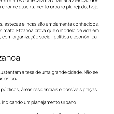
de artefatos começaram a chamar a atenção dos
 um enorme assentamento urbano planejado, hoje
as, astecas e incas são amplamente conhecidos,
onimato. Etzanoa prova que o modelo de vida em
s
, com organização social, política e econômica
tzanoa
sustentam a tese de uma grande cidade. Não se
as estão:
úblicos, áreas residenciais e possíveis praças
e, indicando um planejamento urbano