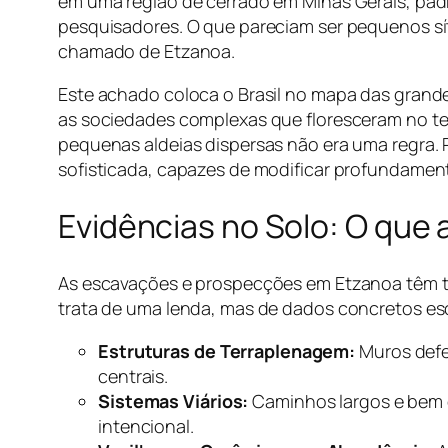
em uma região de cerrado em Minas Gerais, pa
pesquisadores. O que pareciam ser pequenos sí
chamado de Etzanoa.
Este achado coloca o Brasil no mapa das grand
as sociedades complexas que floresceram no te
pequenas aldeias dispersas não era uma regra. P
sofisticada, capazes de modificar profundamen
Evidências no Solo: O que
As escavações e prospecções em Etzanoa têm tr
trata de uma lenda, mas de dados concretos esc
Estruturas de Terraplenagem:
Muros defen
centrais.
Sistemas Viários:
Caminhos largos e bem 
intencional.