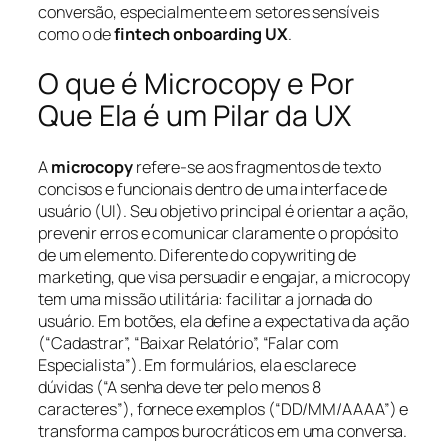
conversão, especialmente em setores sensíveis
como o de
fintech onboarding UX
.
O que é Microcopy e Por
Que Ela é um Pilar da UX
A
microcopy
refere-se aos fragmentos de texto
concisos e funcionais dentro de uma interface de
usuário (UI). Seu objetivo principal é orientar a ação,
prevenir erros e comunicar claramente o propósito
de um elemento. Diferente do copywriting de
marketing, que visa persuadir e engajar, a microcopy
tem uma missão utilitária: facilitar a jornada do
usuário. Em botões, ela define a expectativa da ação
(“Cadastrar”, “Baixar Relatório”, “Falar com
Especialista”). Em formulários, ela esclarece
dúvidas (“A senha deve ter pelo menos 8
caracteres”), fornece exemplos (“DD/MM/AAAA”) e
transforma campos burocráticos em uma conversa.