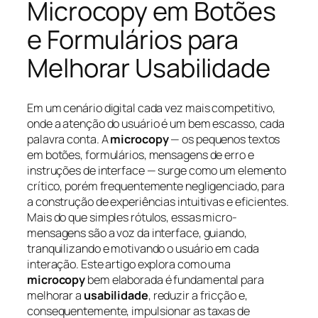
Microcopy em Botões
e Formulários para
Melhorar Usabilidade
Em um cenário digital cada vez mais competitivo,
onde a atenção do usuário é um bem escasso, cada
palavra conta. A
microcopy
— os pequenos textos
em botões, formulários, mensagens de erro e
instruções de interface — surge como um elemento
crítico, porém frequentemente negligenciado, para
a construção de experiências intuitivas e eficientes.
Mais do que simples rótulos, essas micro-
mensagens são a voz da interface, guiando,
tranquilizando e motivando o usuário em cada
interação. Este artigo explora como uma
microcopy
bem elaborada é fundamental para
melhorar a
usabilidade
, reduzir a fricção e,
consequentemente, impulsionar as taxas de