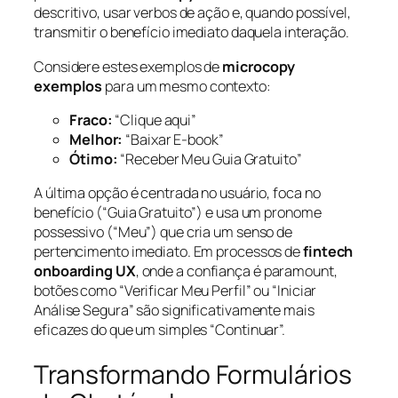
descritivo, usar verbos de ação e, quando possível,
transmitir o benefício imediato daquela interação.
Considere estes exemplos de
microcopy
exemplos
para um mesmo contexto:
Fraco:
“Clique aqui”
Melhor:
“Baixar E-book”
Ótimo:
“Receber Meu Guia Gratuito”
A última opção é centrada no usuário, foca no
benefício (“Guia Gratuito”) e usa um pronome
possessivo (“Meu”) que cria um senso de
pertencimento imediato. Em processos de
fintech
onboarding UX
, onde a confiança é paramount,
botões como “Verificar Meu Perfil” ou “Iniciar
Análise Segura” são significativamente mais
eficazes do que um simples “Continuar”.
Transformando Formulários