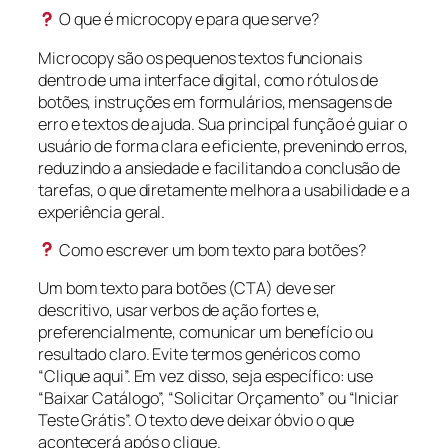
O que é microcopy e para que serve?
Microcopy são os pequenos textos funcionais
dentro de uma interface digital, como rótulos de
botões, instruções em formulários, mensagens de
erro e textos de ajuda. Sua principal função é guiar o
usuário de forma clara e eficiente, prevenindo erros,
reduzindo a ansiedade e facilitando a conclusão de
tarefas, o que diretamente melhora a usabilidade e a
experiência geral.
Como escrever um bom texto para botões?
Um bom texto para botões (CTA) deve ser
descritivo, usar verbos de ação fortes e,
preferencialmente, comunicar um benefício ou
resultado claro. Evite termos genéricos como
“Clique aqui”. Em vez disso, seja específico: use
“Baixar Catálogo”, “Solicitar Orçamento” ou “Iniciar
Teste Grátis”. O texto deve deixar óbvio o que
acontecerá após o clique.