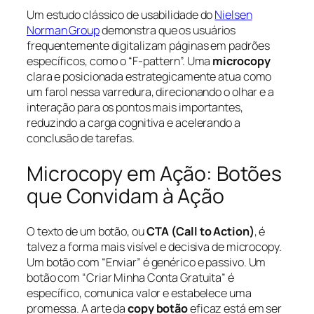
Um estudo clássico de usabilidade do
Nielsen
Norman Group
demonstra que os usuários
frequentemente digitalizam páginas em padrões
específicos, como o “F-pattern”. Uma
microcopy
clara e posicionada estrategicamente atua como
um farol nessa varredura, direcionando o olhar e a
interação para os pontos mais importantes,
reduzindo a carga cognitiva e acelerando a
conclusão de tarefas.
Microcopy em Ação: Botões
que Convidam à Ação
O texto de um botão, ou
CTA (Call to Action)
, é
talvez a forma mais visível e decisiva de microcopy.
Um botão com “Enviar” é genérico e passivo. Um
botão com “Criar Minha Conta Gratuita” é
específico, comunica valor e estabelece uma
promessa. A arte da
copy botão
eficaz está em ser