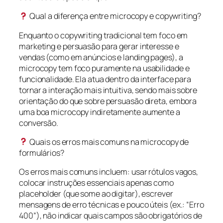
Qual a diferença entre microcopy e copywriting?
Enquanto o copywriting tradicional tem foco em
marketing e persuasão para gerar interesse e
vendas (como em anúncios e landing pages), a
microcopy tem foco puramente na usabilidade e
funcionalidade. Ela atua dentro da interface para
tornar a interação mais intuitiva, sendo mais sobre
orientação do que sobre persuasão direta, embora
uma boa microcopy indiretamente aumente a
conversão.
Quais os erros mais comuns na microcopy de
formulários?
Os erros mais comuns incluem: usar rótulos vagos,
colocar instruções essenciais apenas como
placeholder (que some ao digitar), escrever
mensagens de erro técnicas e pouco úteis (ex.: “Erro
400”), não indicar quais campos são obrigatórios de