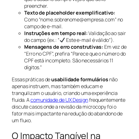
preencher.
Texto de placeholder exemplificativo:
Como “nome.sobrenome@empresa.com” no
campo de e-mail.
Instruções em tempo real:
Validação ao sair
do campo (ex.: “
Este e-mail é válido”).
Mensagens de erro construtivas:
Em vez de
“Erro no CPF”, prefira “Parece que o número do
CPF está incompleto. São necessários 11
dígitos.”
Essas práticas de
usabilidade formulários
não
apenas instruem, mas também educam e
tranquilizam o usuário, criando uma experiência
fluida. A
comunidade de UX Design
frequentemente
discute casos onde a revisão da microcopy foi o
fator mais impactante na redução do abandono de
um fluxo.
O Impacto Tangível na