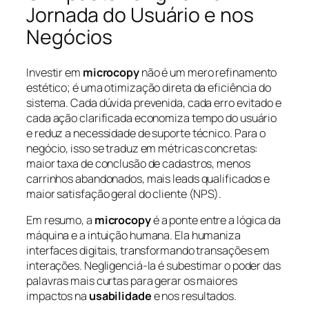
Jornada do Usuário e nos
Negócios
Investir em
microcopy
não é um mero refinamento
estético; é uma otimização direta da eficiência do
sistema. Cada dúvida prevenida, cada erro evitado e
cada ação clarificada economiza tempo do usuário
e reduz a necessidade de suporte técnico. Para o
negócio, isso se traduz em métricas concretas:
maior taxa de conclusão de cadastros, menos
carrinhos abandonados, mais leads qualificados e
maior satisfação geral do cliente (NPS).
Em resumo, a
microcopy
é a ponte entre a lógica da
máquina e a intuição humana. Ela humaniza
interfaces digitais, transformando transações em
interações. Negligenciá-la é subestimar o poder das
palavras mais curtas para gerar os maiores
impactos na
usabilidade
e nos resultados.