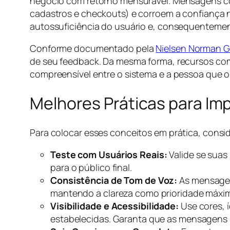
negócio com retorno mensurável. Mensagens co
cadastros e checkouts) e corroem a confiança 
autossuficiência do usuário e, consequenteme
Conforme documentado pela
Nielsen Norman G
de seu feedback. Da mesma forma, recursos c
compreensível entre o sistema e a pessoa que o u
Melhores Práticas para I
Para colocar esses conceitos em prática, consid
Teste com Usuários Reais:
Valide se suas
para o público final.
Consistência de Tom de Voz:
As mensagens
mantendo a clareza como prioridade máxi
Visibilidade e Acessibilidade:
Use cores, 
estabelecidas. Garanta que as mensagens se