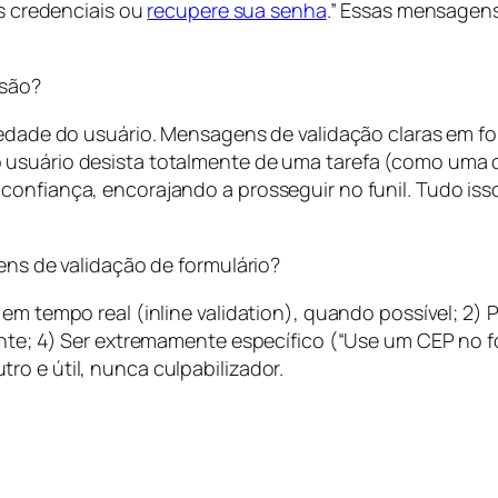
as credenciais ou
recupere sua senha
.” Essas mensagens
rsão?
siedade do usuário. Mensagens de validação claras em f
o usuário desista totalmente de uma tarefa (como um
onfiança, encorajando a prosseguir no funil. Tudo isso
ns de validação de formulário?
s em tempo real (inline validation), quando possível;
mente; 4) Ser extremamente específico (“Use um CEP no
o e útil, nunca culpabilizador.