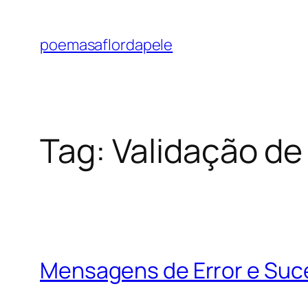
Pular
para
poemasaflordapele
o
conteúdo
Tag:
Validação de
Mensagens de Error e Suce