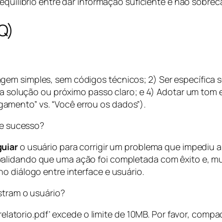
equilíbrio entre dar informação suficiente e não sobrec
Q)
em simples, sem códigos técnicos; 2) Ser específica s
 uma solução ou próximo passo claro; e 4) Adotar um to
mento” vs. “Você errou os dados”).
de sucesso?
guiar
o usuário para corrigir um problema que impediu
 validando que uma ação foi completada com êxito e, m
o diálogo entre interface e usuário.
tram o usuário?
 ‘relatorio.pdf’ excede o limite de 10MB. Por favor, co