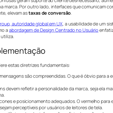
nfusas geram suporte ao cliente desnecessário, aumen
na marca. Por outro lado, interfaces que comunicam co
nte, elevam as
taxas de conversão
.
roup, autoridade global em UX
, a usabilidade de um s
omo a
abordagem de Design Centrado no Usuário
enfati
tiliza.
mplementação
ere estas diretrizes fundamentais:
 mensagens são compreendidas. O que é óbvio para a 
 devem refletir a personalidade da marca, seja ela ma
ma.
ícones e posicionamento adequados. O vermelho para e
jam perceptíveis por usuários de leitores de tela.