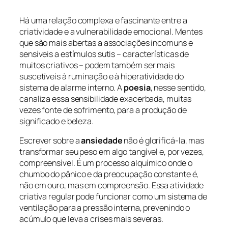
Há uma relação complexa e fascinante entre a
criatividade e a vulnerabilidade emocional. Mentes
que são mais abertas a associações incomuns e
sensíveis a estímulos sutis – características de
muitos criativos – podem também ser mais
suscetíveis à ruminação e à hiperatividade do
sistema de alarme interno. A
poesia
, nesse sentido,
canaliza essa sensibilidade exacerbada, muitas
vezes fonte de sofrimento, para a produção de
significado e beleza.
Escrever sobre a
ansiedade
não é glorificá-la, mas
transformar seu peso em algo tangível e, por vezes,
compreensível. É um processo alquímico onde o
chumbo do pânico e da preocupação constante é,
não em ouro, mas em compreensão. Essa atividade
criativa regular pode funcionar como um sistema de
ventilação para a pressão interna, prevenindo o
acúmulo que leva a crises mais severas.