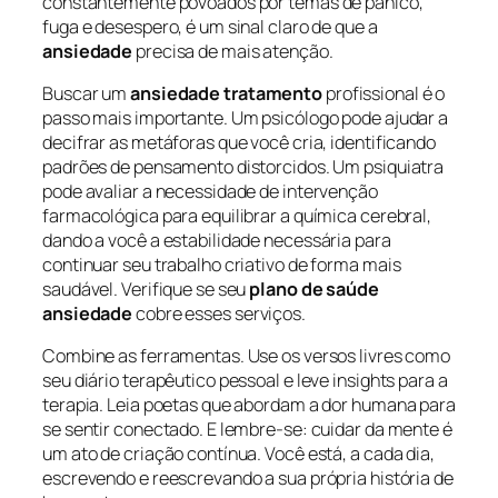
constantemente povoados por temas de pânico,
fuga e desespero, é um sinal claro de que a
ansiedade
precisa de mais atenção.
Buscar um
ansiedade tratamento
profissional é o
passo mais importante. Um psicólogo pode ajudar a
decifrar as metáforas que você cria, identificando
padrões de pensamento distorcidos. Um psiquiatra
pode avaliar a necessidade de intervenção
farmacológica para equilibrar a química cerebral,
dando a você a estabilidade necessária para
continuar seu trabalho criativo de forma mais
saudável. Verifique se seu
plano de saúde
ansiedade
cobre esses serviços.
Combine as ferramentas. Use os versos livres como
seu diário terapêutico pessoal e leve insights para a
terapia. Leia poetas que abordam a dor humana para
se sentir conectado. E lembre-se: cuidar da mente é
um ato de criação contínua. Você está, a cada dia,
escrevendo e reescrevando a sua própria história de