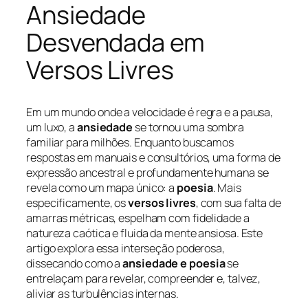
Ansiedade
Desvendada em
Versos Livres
Em um mundo onde a velocidade é regra e a pausa,
um luxo, a
ansiedade
se tornou uma sombra
familiar para milhões. Enquanto buscamos
respostas em manuais e consultórios, uma forma de
expressão ancestral e profundamente humana se
revela como um mapa único: a
poesia
. Mais
especificamente, os
versos livres
, com sua falta de
amarras métricas, espelham com fidelidade a
natureza caótica e fluida da mente ansiosa. Este
artigo explora essa interseção poderosa,
dissecando como a
ansiedade e poesia
se
entrelaçam para revelar, compreender e, talvez,
aliviar as turbulências internas.