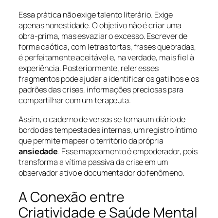
Essa prática não exige talento literário. Exige
apenas honestidade. O objetivo não é criar uma
obra-prima, mas esvaziar o excesso. Escrever de
forma caótica, com letras tortas, frases quebradas,
é perfeitamente aceitável e, na verdade, mais fiel à
experiência. Posteriormente, reler esses
fragmentos pode ajudar a identificar os gatilhos e os
padrões das crises, informações preciosas para
compartilhar com um terapeuta.
Assim, o caderno de versos se torna um diário de
bordo das tempestades internas, um registro íntimo
que permite mapear o território da própria
ansiedade
. Esse mapeamento é empoderador, pois
transforma a vítima passiva da crise em um
observador ativo e documentador do fenômeno.
A Conexão entre
Criatividade e Saúde Mental