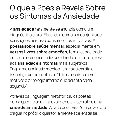
O que a Poesia Revela Sobre
os Sintomas da Ansiedade
A
ansiedade
raramente se anuncia como um
diagnóstico claro. Ela chega como um conjunto de
sensações físicas e pensamentos intrusivos. A
poesia sobre saúde mental
, especialmente em
versos livres sobre emoções
, tem a capacidade
única de nomear o indizível, dando forma concreta
aos
ansiedade sintomas
mais subjetivos.
Enquanto um laudo médico lista taquicardia e
insônia, o verso captura o “frio na espinha sem
motivo” e o “relógio interno que adianta cada
segundo”.
Através da linguagem metafórica, os poetas
conseguem traduzir a experiência visceral de uma
crise de ansiedade
. A falta de ar vira “um peixe fora
d’água no próprio quarto”; a mente acelerada se