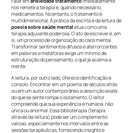
Falar em
ansiedade tratamento
imediatamente
nos remete a terapia e, quando necessário,
medicamentos. No entanto, o tratamento é
multidimensional. A prática da escrita e da leitura de
poesia sobre saúde mental
atua como uma
terapia adjuvante
poderosa. O ato de escrever é, em
si, um processo de organização do caos mental.
Transformar sentimentos difusos e aterrorizantes
em palavras e metáforas exige um mínimo de
estruturação do pensamento, o que já acalma a
mente.
A leitura, por outro lado, oferece identificação e
consolo. Encontrar em um poema de séculos atrás
ou em um autor contemporâneo a descrição exata
do que se sente rompe o isolamento. O leitor
compreende que sua experiência é humana, não
única ou anormal. Essa biblioterapia (terapia
através da leitura) pode ser um complemento
valioso, especialmente nos intervalos entre as
sessões terapêuticas, fornecendo insights e