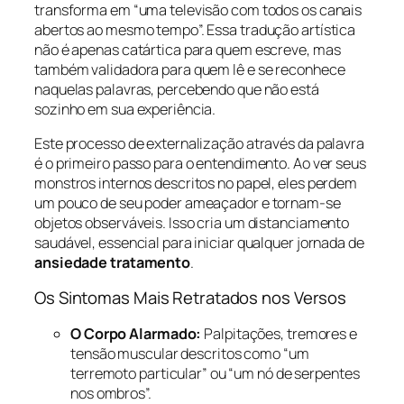
transforma em “uma televisão com todos os canais
abertos ao mesmo tempo”. Essa tradução artística
não é apenas catártica para quem escreve, mas
também validadora para quem lê e se reconhece
naquelas palavras, percebendo que não está
sozinho em sua experiência.
Este processo de externalização através da palavra
é o primeiro passo para o entendimento. Ao ver seus
monstros internos descritos no papel, eles perdem
um pouco de seu poder ameaçador e tornam-se
objetos observáveis. Isso cria um distanciamento
saudável, essencial para iniciar qualquer jornada de
ansiedade tratamento
.
Os Sintomas Mais Retratados nos Versos
O Corpo Alarmado:
Palpitações, tremores e
tensão muscular descritos como “um
terremoto particular” ou “um nó de serpentes
nos ombros”.