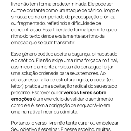
livre não tem forma predeterminada. Ele pode ser
curto e cortante como um ataque de pânico, longo e
sinuoso como um período de preocupação crônica,
ou fragmentado, refletindo a dificuldade de
concentração. Essa liberdade formal permite que o
ritmo do texto dance exatamente ao ritmo da
emoção que se quer transmitir.
Esse gênero poético aceita a bagunça, o inacabado
e o caótico. Ele não exige uma rima forçada no final,
assim como a mente ansiosa não consegue forjar
uma solução ordenada para seus temores. Ao
abraçar essa falta de estrutura rígida, o poeta (e o
leitor) pratica uma aceitação radical do seu estado
presente. Escrever ou ler
versos livres sobre
emoções
é um exercício de validar o sentimento
como ele é, sem a obrigação de enquadrá-lo em
uma narrativa linear ou otimista.
Portanto, o verso livre não tenta curar ou embelezar.
Seu objetivo é espelhar. E nesse espelho, muitas