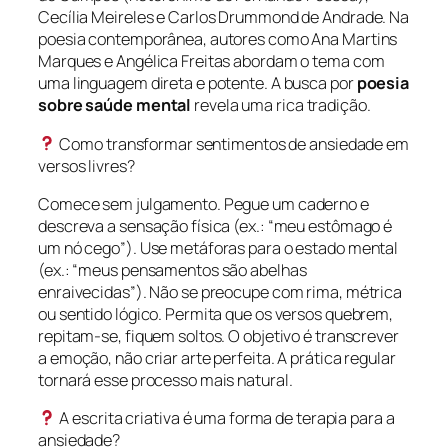
Cecília Meireles e Carlos Drummond de Andrade. Na
poesia contemporânea, autores como Ana Martins
Marques e Angélica Freitas abordam o tema com
uma linguagem direta e potente. A busca por
poesia
sobre saúde mental
revela uma rica tradição.
Como transformar sentimentos de ansiedade em
versos livres?
Comece sem julgamento. Pegue um caderno e
descreva a sensação física (ex.: “meu estômago é
um nó cego”). Use metáforas para o estado mental
(ex.: “meus pensamentos são abelhas
enraivecidas”). Não se preocupe com rima, métrica
ou sentido lógico. Permita que os versos quebrem,
repitam-se, fiquem soltos. O objetivo é transcrever
a emoção, não criar arte perfeita. A prática regular
tornará esse processo mais natural.
A escrita criativa é uma forma de terapia para a
ansiedade?