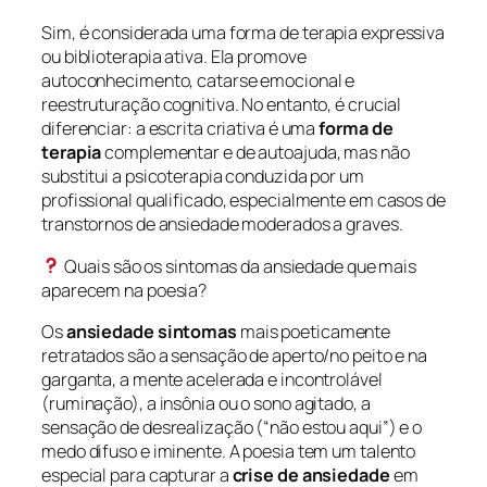
Sim, é considerada uma forma de
terapia expressiva
ou
biblioterapia ativa
. Ela promove
autoconhecimento, catarse emocional e
reestruturação cognitiva. No entanto, é crucial
diferenciar: a escrita criativa é uma
forma de
terapia
complementar e de autoajuda, mas não
substitui a psicoterapia conduzida por um
profissional qualificado, especialmente em casos de
transtornos de ansiedade moderados a graves.
Quais são os sintomas da ansiedade que mais
aparecem na poesia?
Os
ansiedade sintomas
mais poeticamente
retratados são a sensação de aperto/no peito e na
garganta, a mente acelerada e incontrolável
(ruminação), a insônia ou o sono agitado, a
sensação de desrealização (“não estou aqui”) e o
medo difuso e iminente. A poesia tem um talento
especial para capturar a
crise de ansiedade
em