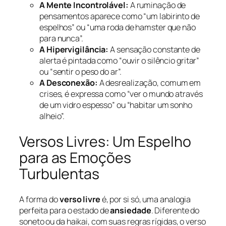
A Mente Incontrolável:
A ruminação de
pensamentos aparece como “um labirinto de
espelhos” ou “uma roda de hamster que não
para nunca”.
A Hipervigilância:
A sensação constante de
alerta é pintada como “ouvir o silêncio gritar”
ou “sentir o peso do ar”.
A Desconexão:
A desrealização, comum em
crises, é expressa como “ver o mundo através
de um vidro espesso” ou “habitar um sonho
alheio”.
Versos Livres: Um Espelho
para as Emoções
Turbulentas
A forma do
verso livre
é, por si só, uma analogia
perfeita para o estado de
ansiedade
. Diferente do
soneto ou da haikai, com suas regras rígidas, o verso