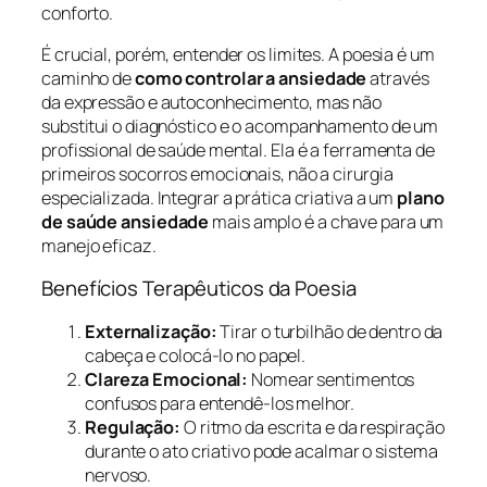
conforto.
É crucial, porém, entender os limites. A poesia é um
caminho de
como controlar a ansiedade
através
da expressão e autoconhecimento, mas não
substitui o diagnóstico e o acompanhamento de um
profissional de saúde mental. Ela é a ferramenta de
primeiros socorros emocionais, não a cirurgia
especializada. Integrar a prática criativa a um
plano
de saúde ansiedade
mais amplo é a chave para um
manejo eficaz.
Benefícios Terapêuticos da Poesia
Externalização:
Tirar o turbilhão de dentro da
cabeça e colocá-lo no papel.
Clareza Emocional:
Nomear sentimentos
confusos para entendê-los melhor.
Regulação:
O ritmo da escrita e da respiração
durante o ato criativo pode acalmar o sistema
nervoso.