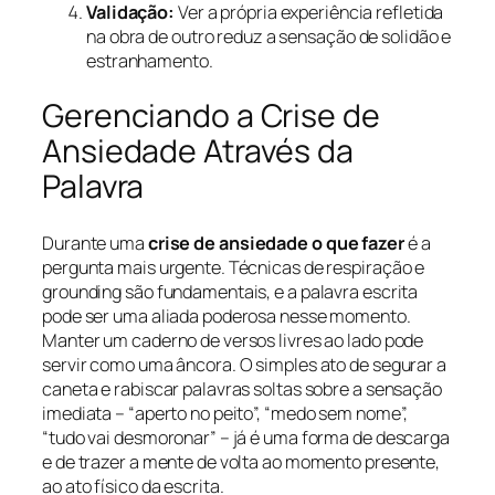
Validação:
Ver a própria experiência refletida
na obra de outro reduz a sensação de solidão e
estranhamento.
Gerenciando a Crise de
Ansiedade Através da
Palavra
Durante uma
crise de ansiedade o que fazer
é a
pergunta mais urgente. Técnicas de respiração e
grounding são fundamentais, e a palavra escrita
pode ser uma aliada poderosa nesse momento.
Manter um caderno de versos livres ao lado pode
servir como uma âncora. O simples ato de segurar a
caneta e rabiscar palavras soltas sobre a sensação
imediata – “aperto no peito”, “medo sem nome”,
“tudo vai desmoronar” – já é uma forma de descarga
e de trazer a mente de volta ao momento presente,
ao ato físico da escrita.