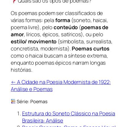
Quais são os tipos de poemas?
Os poemas podem ser classificados de
várias formas: pela
forma
(soneto, haicai,
poema livre), pelo
conteúdo
(
poemas de
amor
, líricos, épicos, satíricos), ou pelo
estilo/ movimento
(simbolista, surrealista,
concretista, modernista).
Poemas curtos
como o haicai buscam a síntese extrema,
enquanto poemas épicos narram longas
histórias.
← A Cidade na Poesia Modernista de 1922:
Análise e Poemas
Série: Poemas
Estrutura do Soneto Clássico na Poesia
Brasileira: Análise