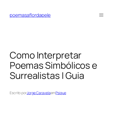
Pular
para
poemasaflordapele
o
conteúdo
Como Interpretar
Poemas Simbólicos e
Surrealistas | Guia
Escrito por
Jorge Caravela
em
Psique