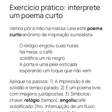
Exercício prático: interprete
um poema curto
Vamos pôr a mão na massa. Leia este
poema
curto
anônimo de inspiração surrealista:
O relógio engoliu suas horas.
Na mesa, o café
solidifica um rio negro.
A porta é uma pele esticada
esperando um toque que não vem.
Aplique os passos: 1) A impressão é de
solidão e tempo parado. 2) É um poema livre,
com imagens justapostas. 3) Símbolos-
chave:
relógio
(tempo),
engoliu
café
solidificado (frio, interrupção de um fluxo,