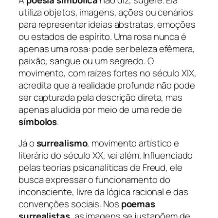
A
poesia simbólica
não diz, sugere. Ela
utiliza objetos, imagens, ações ou cenários
para representar ideias abstratas, emoções
ou estados de espírito. Uma rosa nunca é
apenas uma rosa: pode ser beleza efêmera,
paixão, sangue ou um segredo. O
movimento, com raízes fortes no século XIX,
acredita que a realidade profunda não pode
ser capturada pela descrição direta, mas
apenas aludida por meio de uma rede de
símbolos
.
Já o
surrealismo
, movimento artístico e
literário do século XX, vai além. Influenciado
pelas teorias psicanalíticas de Freud, ele
busca expressar o funcionamento do
inconsciente, livre da lógica racional e das
convenções sociais. Nos
poemas
surrealistas
, as imagens se justapõem de