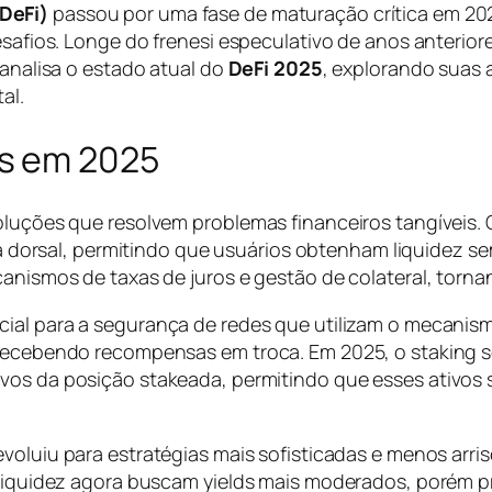
DeFi)
passou por uma fase de maturação crítica em 2
desafios. Longe do frenesi especulativo de anos anterio
 analisa o estado atual do
DeFi 2025
, explorando suas 
al.
s em 2025
soluções que resolvem problemas financeiros tangíveis.
orsal, permitindo que usuários obtenham liquidez se
anismos de taxas de juros e gestão de colateral, tornan
ncial para a segurança de redes que utilizam o mecani
 recebendo recompensas em troca. Em 2025, o staking 
vos da posição stakeada, permitindo que esses ativos
evoluiu para estratégias mais sofisticadas e menos arr
de liquidez agora buscam yields mais moderados, porém