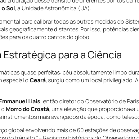
ão a duração desse trânsito de diferentes pontos da T
 o Sol
, a Unidade Astronômica (UA).
mental para calibrar todas as outras medidas do Sist
ais geograficamente distantes. Por isso, potências cien
es para os quatro cantos do globo.
 Estratégica para a Ciência
áticas quase perfeitas: céu absolutamente limpo duran
m especial o
Ceará
, surgiu como um local privilegiado. 
Emmanuel Liais
, então diretor do Observatório de Par
i o
Morro do Croatá
, uma elevação que proporcionava u
 instrumentos mais avançados da época, como telescó
forço global envolvendo mais de 60 estações de observ
do trânsito.” – Registros históricos do Observatório d