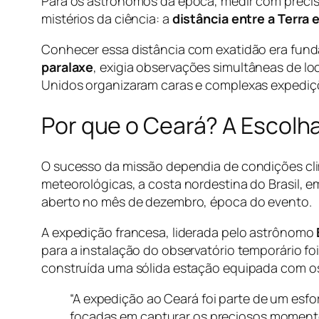
Para os astrônomos da época, medir com precis
mistérios da ciência: a
distância entre a Terra e
Conhecer essa distância com exatidão era funda
paralaxe
, exigia observações simultâneas de loc
Unidos organizaram caras e complexas expediçõ
Por que o Ceará? A Escolha
O sucesso da missão dependia de condições clim
meteorológicas, a costa nordestina do Brasil, e
aberto no mês de dezembro, época do evento.
A expedição francesa, liderada pelo astrônomo
para a instalação do observatório temporário fo
construída uma sólida estação equipada com os
“A expedição ao Ceará foi parte de um es
focadas em capturar os preciosos momentos 