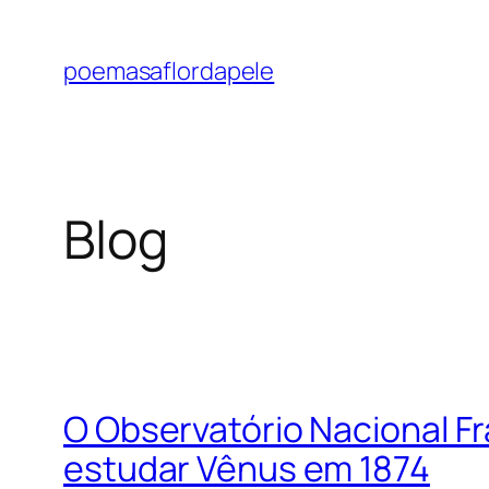
Pular
para
poemasaflordapele
o
conteúdo
Blog
O Observatório Nacional Fr
estudar Vênus em 1874