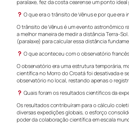
paralaxe, fez da costa cearense um ponto ideal
O que era o trânsito de Vênus e por que era 
O trânsito de Vênus é um evento astronômico rar
a melhor maneira de medir a distância Terra-Sol
(paralaxe) para calcular essa distância fundame
O que aconteceu com o observatório francês
O observatório era uma estrutura temporária, m
científica no Morro do Croatá foi desativada e 
observatório no local, restando apenas o regist
Quais foram os resultados científicos da exp
Os resultados contribuíram para o cálculo cole
diversas expedições globais, o esforço consolid
poder da colaboração científica em escala mund