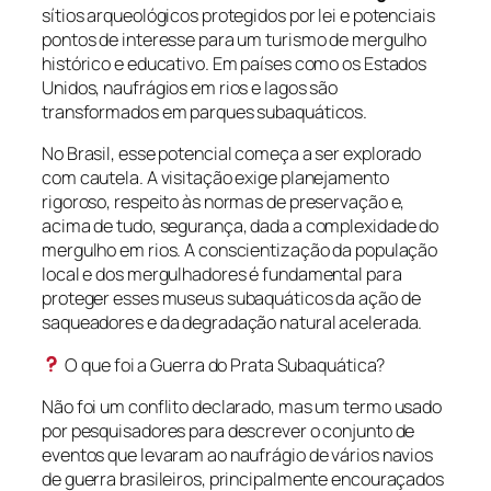
sítios arqueológicos protegidos por lei e potenciais
pontos de interesse para um turismo de mergulho
histórico e educativo. Em países como os Estados
Unidos, naufrágios em rios e lagos são
transformados em parques subaquáticos.
No Brasil, esse potencial começa a ser explorado
com cautela. A visitação exige planejamento
rigoroso, respeito às normas de preservação e,
acima de tudo, segurança, dada a complexidade do
mergulho em rios. A conscientização da população
local e dos mergulhadores é fundamental para
proteger esses museus subaquáticos da ação de
saqueadores e da degradação natural acelerada.
O que foi a Guerra do Prata Subaquática?
Não foi um conflito declarado, mas um termo usado
por pesquisadores para descrever o conjunto de
eventos que levaram ao naufrágio de vários navios
de guerra brasileiros, principalmente encouraçados