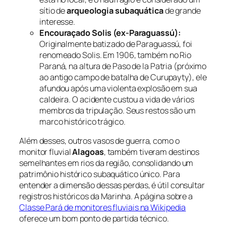
sítio de
arqueologia subaquática
de grande
interesse.
Encouraçado Solis (ex-Paraguassú):
Originalmente batizado de Paraguassú, foi
renomeado Solis. Em 1906, também no Rio
Paraná, na altura de Paso de la Patria (próximo
ao antigo campo de batalha de Curupayty), ele
afundou após uma violenta explosão em sua
caldeira. O acidente custou a vida de vários
membros da tripulação. Seus restos são um
marco histórico trágico.
Além desses, outros vasos de guerra, como o
monitor fluvial
Alagoas
, também tiveram destinos
semelhantes em rios da região, consolidando um
patrimônio histórico subaquático único. Para
entender a dimensão dessas perdas, é útil consultar
registros históricos da Marinha. A página sobre a
Classe Pará de monitores fluviais na Wikipedia
oferece um bom ponto de partida técnico.