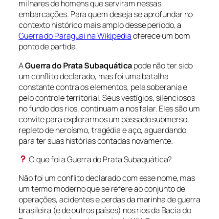
milhares de homens que serviram nessas
embarcações. Para quem deseja se aprofundar no
contexto histórico mais amplo desse período, a
Guerra do Paraguai na Wikipedia
oferece um bom
ponto de partida.
A
Guerra do Prata Subaquática
pode não ter sido
um conflito declarado, mas foi uma batalha
constante contra os elementos, pela soberania e
pelo controle territorial. Seus vestígios, silenciosos
no fundo dos rios, continuam a nos falar. Eles são um
convite para explorarmos um passado submerso,
repleto de heroísmo, tragédia e aço, aguardando
para ter suas histórias contadas novamente.
O que foi a Guerra do Prata Subaquática?
Não foi um conflito declarado com esse nome, mas
um termo moderno que se refere ao conjunto de
operações, acidentes e perdas da marinha de guerra
brasileira (e de outros países) nos rios da Bacia do