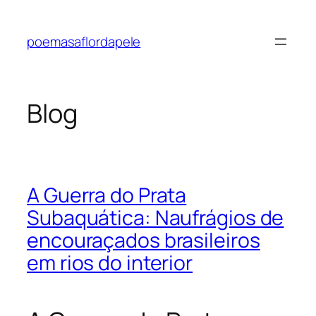
Pular
para
poemasaflordapele
o
conteúdo
Blog
A Guerra do Prata
Subaquática: Naufrágios de
encouraçados brasileiros
em rios do interior