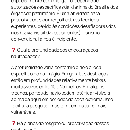
especialmente com mergulho, depende de
autorizações específicas da Marinha do Brasil e dos
órgãos de patrimônio. É uma atividade para
pesquisadores ou mergulhadores técnicos
experientes, devido às condições desafiadoras dos
rios (baixa visibilidade, correntes). Turismo
convencional ainda é incipiente.
Qual a profundidade dos encouraçados
naufragados?
A profundidade varia conforme o rio e o local
específico do naufrágio. Em geral, os destroços
estão em profundidades relativamente baixas,
muitas vezes entre 10 e 25 metros. Em alguns
trechos, partes do navio podem até ficar visíveis
acima da água em períodos de seca extrema. Isso
facilita a pesquisa, mas também os torna mais
vulneráveis.
Há planos de resgate ou preservação desses
naufrágios?