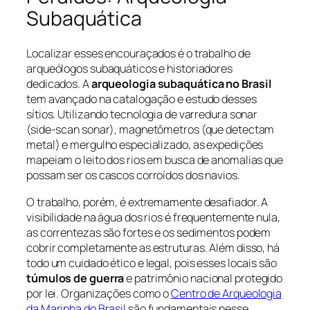
Subaquática
Localizar esses encouraçados é o trabalho de
arqueólogos subaquáticos e historiadores
dedicados. A
arqueologia subaquática no Brasil
tem avançado na catalogação e estudo desses
sítios. Utilizando tecnologia de varredura sonar
(side-scan sonar), magnetômetros (que detectam
metal) e mergulho especializado, as expedições
mapeiam o leito dos rios em busca de anomalias que
possam ser os cascos corroídos dos navios.
O trabalho, porém, é extremamente desafiador. A
visibilidade na água dos rios é frequentemente nula,
as correntezas são fortes e os sedimentos podem
cobrir completamente as estruturas. Além disso, há
todo um cuidado ético e legal, pois esses locais são
túmulos de guerra
e patrimônio nacional protegido
por lei. Organizações como o
Centro de Arqueologia
da Marinha do Brasil
são fundamentais nesse