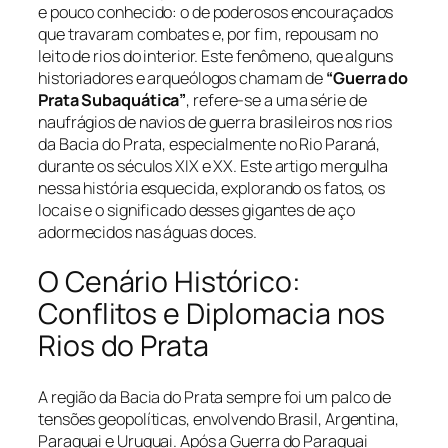
e pouco conhecido: o de poderosos encouraçados
que travaram combates e, por fim, repousam no
leito de rios do interior. Este fenômeno, que alguns
historiadores e arqueólogos chamam de
“Guerra do
Prata Subaquática”
, refere-se a uma série de
naufrágios de navios de guerra brasileiros nos rios
da Bacia do Prata, especialmente no Rio Paraná,
durante os séculos XIX e XX. Este artigo mergulha
nessa história esquecida, explorando os fatos, os
locais e o significado desses gigantes de aço
adormecidos nas águas doces.
O Cenário Histórico:
Conflitos e Diplomacia nos
Rios do Prata
A região da Bacia do Prata sempre foi um palco de
tensões geopolíticas, envolvendo Brasil, Argentina,
Paraguai e Uruguai. Após a Guerra do Paraguai