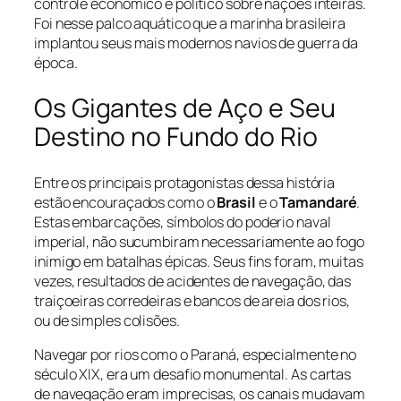
controle econômico e político sobre nações inteiras.
Foi nesse palco aquático que a marinha brasileira
implantou seus mais modernos navios de guerra da
época.
Os Gigantes de Aço e Seu
Destino no Fundo do Rio
Entre os principais protagonistas dessa história
estão encouraçados como o
Brasil
e o
Tamandaré
.
Estas embarcações, símbolos do poderio naval
imperial, não sucumbiram necessariamente ao fogo
inimigo em batalhas épicas. Seus fins foram, muitas
vezes, resultados de acidentes de navegação, das
traiçoeiras corredeiras e bancos de areia dos rios,
ou de simples colisões.
Navegar por rios como o Paraná, especialmente no
século XIX, era um desafio monumental. As cartas
de navegação eram imprecisas, os canais mudavam