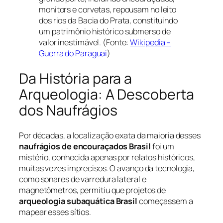
monitors e corvetas, repousam no leito
dos rios da Bacia do Prata, constituindo
um patrimônio histórico submerso de
valor inestimável. (Fonte:
Wikipedia –
Guerra do Paraguai
)
Da História para a
Arqueologia: A Descoberta
dos Naufrágios
Por décadas, a localização exata da maioria desses
naufrágios de encouraçados Brasil
foi um
mistério, conhecida apenas por relatos históricos,
muitas vezes imprecisos. O avanço da tecnologia,
como sonares de varredura lateral e
magnetômetros, permitiu que projetos de
arqueologia subaquática Brasil
começassem a
mapear esses sítios.