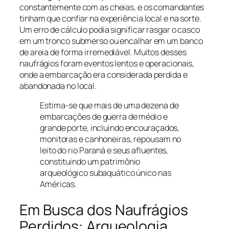
constantemente com as cheias, e os comandantes
tinham que confiar na experiência local e na sorte.
Um erro de cálculo podia significar rasgar o casco
em um tronco submerso ou encalhar em um banco
de areia de forma irremediável. Muitos desses
naufrágios foram eventos lentos e operacionais,
onde a embarcação era considerada perdida e
abandonada no local.
Estima-se que mais de uma dezena de
embarcações de guerra de médio e
grande porte, incluindo encouraçados,
monitoras e canhoneiras, repousam no
leito do rio Paraná e seus afluentes,
constituindo um patrimônio
arqueológico subaquático único nas
Américas.
Em Busca dos Naufrágios
Perdidos: Arqueologia