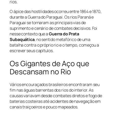
rios.
O ápice das hostilidades ocorreu entre 1864 e 1870,
durante a Guerra do Paraguai. Os rios Paraná e
Paraguai se tornaram as principais vias de
suprimento e cenário de combates decisivos. Foi
nesse contexto que a
Guerra do Prata
Subaquática
, no sentido metafórico de uma
batalha contra o próprio rio e o tempo, começou a
escrever seus capítulos.
Os Gigantes de Aço que
Descansam no Rio
Vários encouraçados brasileiros encontraram seu
fim nas águas barrentas dos rios do interior. As
causas variavam desde combates diretos e fogo de
baterias costeiras até acidentes de navegação em
canais traiçoeiros e pouco mapeados.