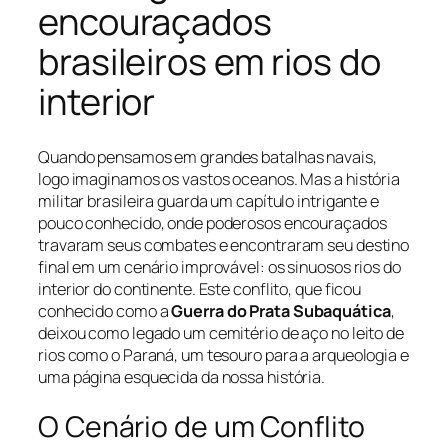
encouraçados
brasileiros em rios do
interior
Quando pensamos em grandes batalhas navais,
logo imaginamos os vastos oceanos. Mas a história
militar brasileira guarda um capítulo intrigante e
pouco conhecido, onde poderosos encouraçados
travaram seus combates e encontraram seu destino
final em um cenário improvável: os sinuosos rios do
interior do continente. Este conflito, que ficou
conhecido como a
Guerra do Prata Subaquática
,
deixou como legado um cemitério de aço no leito de
rios como o Paraná, um tesouro para a arqueologia e
uma página esquecida da nossa história.
O Cenário de um Conflito