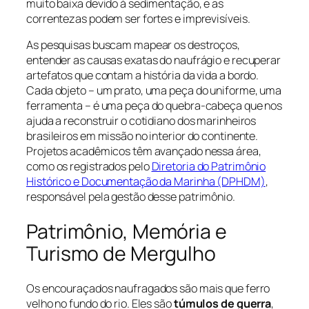
muito baixa devido à sedimentação, e as
correntezas podem ser fortes e imprevisíveis.
As pesquisas buscam mapear os destroços,
entender as causas exatas do naufrágio e recuperar
artefatos que contam a história da vida a bordo.
Cada objeto – um prato, uma peça do uniforme, uma
ferramenta – é uma peça do quebra-cabeça que nos
ajuda a reconstruir o cotidiano dos marinheiros
brasileiros em missão no interior do continente.
Projetos acadêmicos têm avançado nessa área,
como os registrados pelo
Diretoria do Patrimônio
Histórico e Documentação da Marinha (DPHDM)
,
responsável pela gestão desse patrimônio.
Patrimônio, Memória e
Turismo de Mergulho
Os encouraçados naufragados são mais que ferro
velho no fundo do rio. Eles são
túmulos de guerra
,