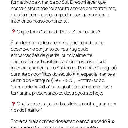
formativo da América do Sul. É reconhecer que
nossa história não foi escrita apenas em terra firme,
mas também nas águas poderosas que cortam o
interior do nosso continente.
O que foi a Guerra do Prata Subaquática?
É um termo moderno e metafórico usado para
descrever o conjunto de naufrágios de
embarcações de guerra, principalmente
encouraçados brasileiros, ocorridos nos rios do
interior da América do Sul (como Paraná e Paraguai)
durante os conflitos do século XIX, especialmente a
Guerra do Paraguai (1864-1870). Refere-se ao
“campo de batalha” subaquático que esses rios se
tornaram, preservando os destroços até hoje.
Quais encouraçados brasileiros naufragaram em
rios do interior?
Entre os mais conhecidos estão o encouraçado
Rio
de Janeiro
(afundado por uma mina no Rio