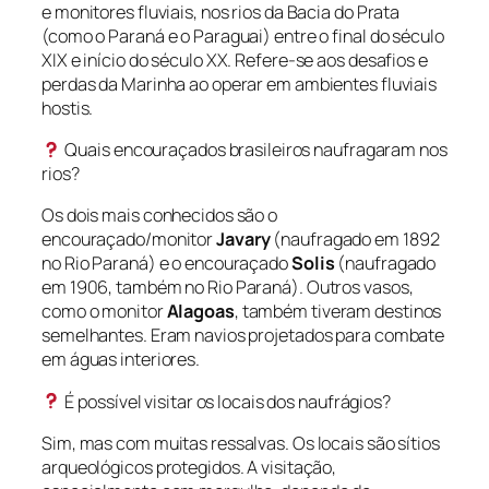
e monitores fluviais, nos rios da Bacia do Prata
(como o Paraná e o Paraguai) entre o final do século
XIX e início do século XX. Refere-se aos desafios e
perdas da Marinha ao operar em ambientes fluviais
hostis.
Quais encouraçados brasileiros naufragaram nos
rios?
Os dois mais conhecidos são o
encouraçado/monitor
Javary
(naufragado em 1892
no Rio Paraná) e o encouraçado
Solis
(naufragado
em 1906, também no Rio Paraná). Outros vasos,
como o monitor
Alagoas
, também tiveram destinos
semelhantes. Eram navios projetados para combate
em águas interiores.
É possível visitar os locais dos naufrágios?
Sim, mas com muitas ressalvas. Os locais são sítios
arqueológicos protegidos. A visitação,