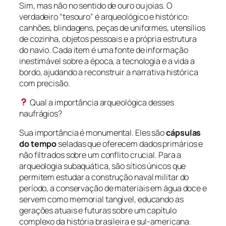
Sim, mas não no sentido de ouro ou joias. O
verdadeiro “tesouro” é arqueológico e histórico:
canhões, blindagens, peças de uniformes, utensílios
de cozinha, objetos pessoais e a própria estrutura
do navio. Cada item é uma fonte de informação
inestimável sobre a época, a tecnologia e a vida a
bordo, ajudando a reconstruir a narrativa histórica
com precisão.
Qual a importância arqueológica desses
naufrágios?
Sua importância é monumental. Eles são
cápsulas
do tempo
seladas que oferecem dados primários e
não filtrados sobre um conflito crucial. Para a
arqueologia subaquática, são sítios únicos que
permitem estudar a construção naval militar do
período, a conservação de materiais em água doce e
servem como memorial tangível, educando as
gerações atuais e futuras sobre um capítulo
complexo da história brasileira e sul-americana.