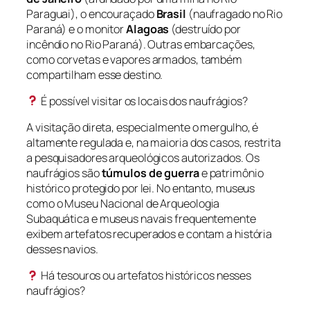
Paraguai), o encouraçado
Brasil
(naufragado no Rio
Paraná) e o monitor
Alagoas
(destruído por
incêndio no Rio Paraná). Outras embarcações,
como corvetas e vapores armados, também
compartilham esse destino.
É possível visitar os locais dos naufrágios?
A visitação direta, especialmente o mergulho, é
altamente regulada e, na maioria dos casos, restrita
a pesquisadores arqueológicos autorizados. Os
naufrágios são
túmulos de guerra
e patrimônio
histórico protegido por lei. No entanto, museus
como o Museu Nacional de Arqueologia
Subaquática e museus navais frequentemente
exibem artefatos recuperados e contam a história
desses navios.
Há tesouros ou artefatos históricos nesses
naufrágios?