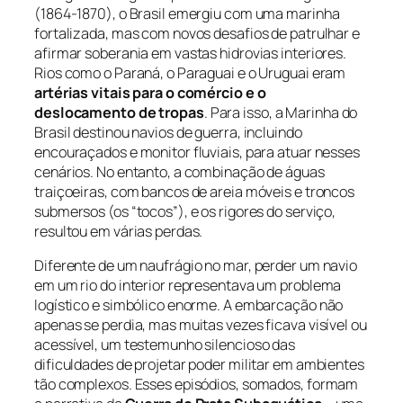
(1864-1870), o Brasil emergiu com uma marinha
fortalizada, mas com novos desafios de patrulhar e
afirmar soberania em vastas hidrovias interiores.
Rios como o Paraná, o Paraguai e o Uruguai eram
artérias vitais para o comércio e o
deslocamento de tropas
. Para isso, a Marinha do
Brasil destinou navios de guerra, incluindo
encouraçados e monitor fluviais, para atuar nesses
cenários. No entanto, a combinação de águas
traiçoeiras, com bancos de areia móveis e troncos
submersos (os “tocos”), e os rigores do serviço,
resultou em várias perdas.
Diferente de um naufrágio no mar, perder um navio
em um rio do interior representava um problema
logístico e simbólico enorme. A embarcação não
apenas se perdia, mas muitas vezes ficava visível ou
acessível, um testemunho silencioso das
dificuldades de projetar poder militar em ambientes
tão complexos. Esses episódios, somados, formam