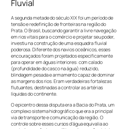
Fluvial
A segunda metade do século XIX foi um período de
tensão e redefinição de fronteiras na região do
Prata. O Brasil, buscando garantir a livre navegação
em rios vitais para o comércio e projetar seu poder,
investiu na construção de uma esquadra fluvial
poderosa. Diferente dos navios oceânicos, esses
encouraçados foram projetados especificamente
para operar em águas interiores: com calado
(profundidade do casco na água) reduzido,
blindagem pesada e armamento capaz de dominar
as margens dos rios. Eram verdadeiras fortalezas
flutuantes, destinadas a controlar as artérias
líquidas do continente.
O epicentro dessa disputa era a Bacia do Prata, um
complexo sistema hidrográfico que era a principal
via de transporte e comunicação da região. O
controle sobre esses cursos d’água equivalia ao