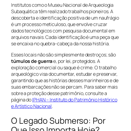
Institutos como o Museu Nacional de Arqueologia
Subaquática têm realizado trabalhos pioneiros. A
descoberta e identificação positiva de um naufrágio
é um processo meticuloso, que envolve cruzar
dados tecnológicos com pesquisa documental em
arquivos navais. Cada identificação é uma peça que
se encaixa no quebra-cabeça da nossa história.
Esses locais não são simplesmente destroços; são
túmulos de guerra
e, por lei, protegidos. A
exploração comercial ou saque é crime. O trabalho
arqueológico visa documentar, estudar e preservar,
garantindo que as histórias desses marinheiros e de
suas embarcações não se percam. Para saber mais
sobre a proteção desse patrimônio, consulte a
página do
IPHAN – Instituto do Patrimônio Histórico
e Artístico Nacional
.
O Legado Submerso: Por
Que Isso Importa Hoje?