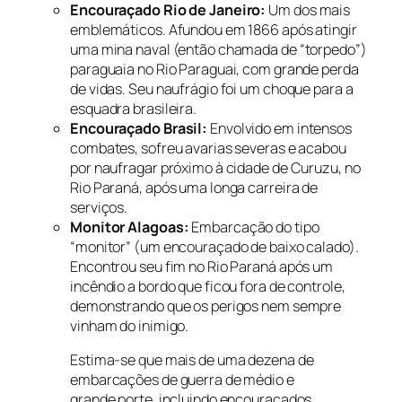
Encouraçado Rio de Janeiro:
Um dos mais
emblemáticos. Afundou em 1866 após atingir
uma mina naval (então chamada de “torpedo”)
paraguaia no Rio Paraguai, com grande perda
de vidas. Seu naufrágio foi um choque para a
esquadra brasileira.
Encouraçado Brasil:
Envolvido em intensos
combates, sofreu avarias severas e acabou
por naufragar próximo à cidade de Curuzu, no
Rio Paraná, após uma longa carreira de
serviços.
Monitor Alagoas:
Embarcação do tipo
“monitor” (um encouraçado de baixo calado).
Encontrou seu fim no Rio Paraná após um
incêndio a bordo que ficou fora de controle,
demonstrando que os perigos nem sempre
vinham do inimigo.
Estima-se que mais de uma dezena de
embarcações de guerra de médio e
grande porte, incluindo encouraçados,