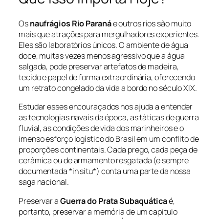
Os
naufrágios Rio Paraná
e outros rios são muito
mais que atrações para mergulhadores experientes.
Eles são laboratórios únicos. O ambiente de água
doce, muitas vezes menos agressivo que a água
salgada, pode preservar artefatos de madeira,
tecido e papel de forma extraordinária, oferecendo
um retrato congelado da vida a bordo no século XIX.
Estudar esses encouraçados nos ajuda a entender
as tecnologias navais da época, as táticas de guerra
fluvial, as condições de vida dos marinheiros e o
imenso esforço logístico do Brasil em um conflito de
proporções continentais. Cada prego, cada peça de
cerâmica ou de armamento resgatada (e sempre
documentada *in situ*) conta uma parte da nossa
saga nacional.
Preservar a
Guerra do Prata Subaquática
é,
portanto, preservar a memória de um capítulo