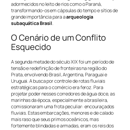
adormecidos no leito de rios como o Paraná,
transformando-os em cápsulas do tempo e sítios de
grande importância para a
arqueologia
subaquática Brasil
.
O Cenário de um Conflito
Esquecido
A segunda metade do século XIX foi um período de
tensão e redefinição de fronteiras na região do
Prata, envolvendo Brasil, Argentina, Paraguai e
Uruguai. A busca por controle de rotas fluviais
estratégicas para o comércio era feroz. Para
projetar poder nesses corredores de água doce, as
marinhas da época, especialmente a brasileira,
comissionaram uma frota peculiar: encouraçados
fluviais. Estas embarcações, menores e de calado
mais raso que seus primos oceânicos, mas
fortemente blindadas e armadas, eram os reis dos