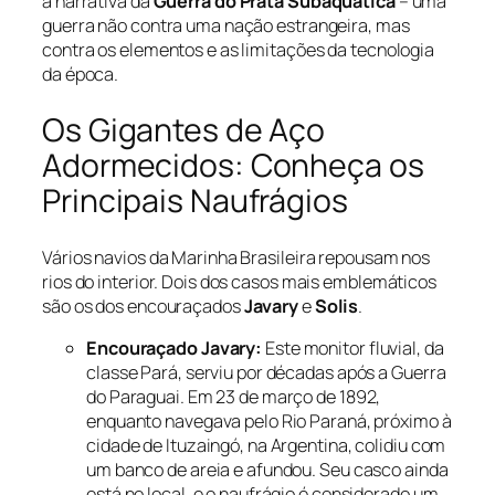
a narrativa da
Guerra do Prata Subaquática
– uma
guerra não contra uma nação estrangeira, mas
contra os elementos e as limitações da tecnologia
da época.
Os Gigantes de Aço
Adormecidos: Conheça os
Principais Naufrágios
Vários navios da Marinha Brasileira repousam nos
rios do interior. Dois dos casos mais emblemáticos
são os dos encouraçados
Javary
e
Solis
.
Encouraçado Javary:
Este monitor fluvial, da
classe Pará, serviu por décadas após a Guerra
do Paraguai. Em 23 de março de 1892,
enquanto navegava pelo Rio Paraná, próximo à
cidade de Ituzaingó, na Argentina, colidiu com
um banco de areia e afundou. Seu casco ainda
está no local, e o naufrágio é considerado um