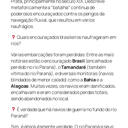
Prata, principalmente no século XIX. Descreve
metaforicamente a “batalha” contínua de
poderosos encouraçados contra os perigos da
navegação fluvial, que resultou em vários
naufrágios.
Quais encouraçados brasileiros naufragaram em
rios?
Várias embarcações foram perdidas. Entre as mais
notórias estão o encouraçado
Brasil
(encalhado e
perdido no rio Paraná), o
Tamandaré
(também
vítima do rio Paraná), e diversas monitoras (navios
blindados de menor calado) como a
Bahia
e a
Alagoas
. Muitas vezes, os navios eram danificados,
encalhavam e eram considerados perdas totais,
sendo abandonados no local.
É verdade que há navios de guerra no fundo do rio
Paraná?
Sim, é absolutamente verdade. O rio Paraná e seus