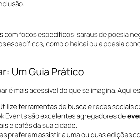
nclusão.
s com focos específicos: saraus de poesia ne
rios específicos, como o haicai ou a poesia con
r: Um Guia Prático
r é mais acessível do que se imagina. Aqui es
tilize ferramentas de busca e redes sociais
ok Events são excelentes agregadores de
eve
ais e cafés da sua cidade.
es preferem assistir a uma ou duas edições c