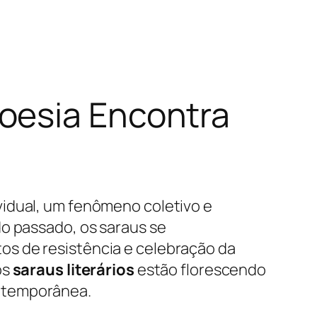
oesia Encontra
vidual, um fenômeno coletivo e
do passado, os saraus se
os de resistência e celebração da
os
saraus literários
estão florescendo
ontemporânea.