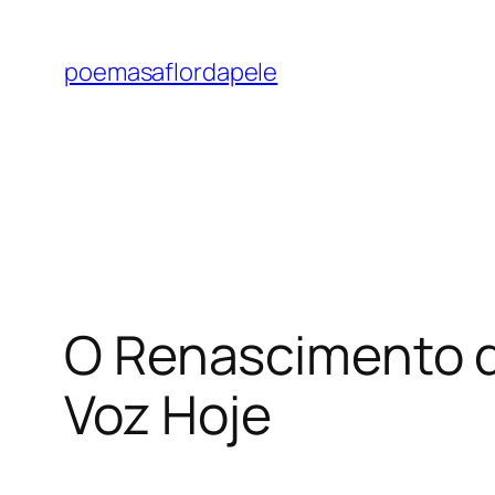
Pular
para
poemasaflordapele
o
conteúdo
O Renascimento d
Voz Hoje