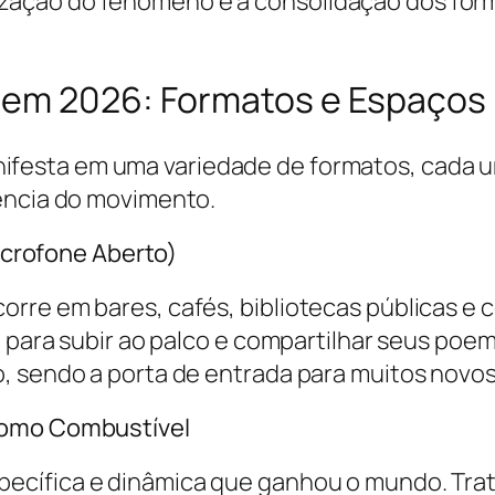
ização do fenômeno e a consolidação dos form
 em 2026: Formatos e Espaços
festa em uma variedade de formatos, cada u
gência do movimento.
Microfone Aberto)
rre em bares, cafés, bibliotecas públicas e 
m para subir ao palco e compartilhar seus poe
, sendo a porta de entrada para muitos novos
como Combustível
ecífica e dinâmica que ganhou o mundo. Tra