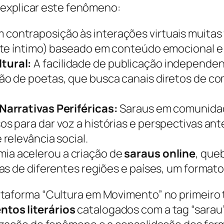
 explicar este fenômeno:
 contraposição às interações virtuais muitas 
te íntimo) baseado em conteúdo emocional e 
tural:
A facilidade de publicação independent
o de poetas, que busca canais diretos de co
Narrativas Periféricas:
Saraus em comunidade
 para dar voz a histórias e perspectivas an
relevância social.
ia acelerou a criação de
saraus online
, que
as de diferentes regiões e países, um format
ataforma “Cultura em Movimento” no primeiro
ntos literários
catalogados com a tag “sarau