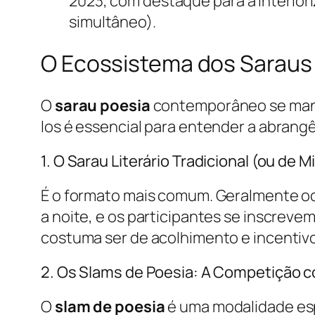
2023, com destaque para a interior
simultâneo).
O Ecossistema dos Saraus
O
sarau poesia
contemporâneo se mani
los é essencial para entender a abran
1. O Sarau Literário Tradicional (ou de 
É o formato mais comum. Geralmente oco
a noite, e os participantes se inscreve
costuma ser de acolhimento e incentivo
2. Os Slams de Poesia: A Competição 
O
slam de poesia
é uma modalidade esp