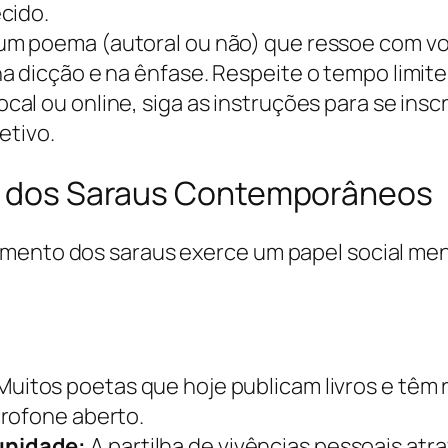
cido.
m poema (autoral ou não) que ressoe com você
a dicção e na ênfase. Respeite o tempo limite
ocal ou online, siga as instruções para se ins
etivo.
al dos Saraus Contemporâneos
imento dos saraus exerce um papel social me
Muitos poetas que hoje publicam livros e tê
crofone aberto.
unidade:
A partilha de vivências pessoais atr